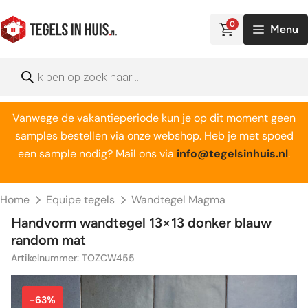
Ga
naar
0
Menu
de
inhoud
Producten
zoeken
Vanwege de vakantieperiode kun je op dit moment geen
samples bestellen via onze webshop. Heb je met spoed
een sample nodig? Mail ons via
info@tegelsinhuis.nl
.
Home
Equipe tegels
Wandtegel Magma
Handvorm wandtegel 13×13 donker blauw
random mat
Artikelnummer: TOZCW455
-63%