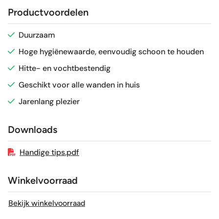
Productvoordelen
Glans / Mat
Mat
Duurzaam
Hoge hygiënewaarde, eenvoudig schoon te houden
Gerectificeerd
Nee
Hitte- en vochtbestendig
Vorstbestendig
Nee
Geschikt voor alle wanden in huis
Jarenlang plezier
Sortering
1e keus
Downloads
Craquelé
Nee
Handige tips.pdf
Winkelvoorraad
Bekijk winkelvoorraad