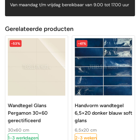
Van maandag t/m vrijdag bereikbaar van 9.00 tot 17.00 uur
Gerelateerde producten
-53%
-41%
Wandtegel Glans
Handvorm wandtegel
Pergamon 30×60
6,5×20 donker blauw soft
gerectificeerd
glans
30x60 cm
6,5x20 cm
1-3 werkdagen
2-3 weken