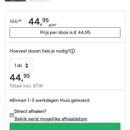
44,
95
123,
80
Oorspronkelijke
Huidige
p/m
2
prijs
prijs
Prijs per doos is € 44,95
was:
is:
123,80.
44,95.
Hoeveel dozen heb je nodig?
Handvorm
wandtegel
44,
95
13x13
donker
Totaal incl. BTW
blauw
random
Binnen 1-3 werkdagen thuis geleverd
mat
Direct afhalen?
aantal
Bekijk eerst mogelijke afhaaldatum