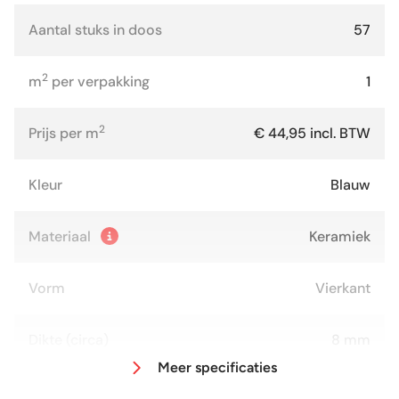
Aantal stuks in doos
57
2
m
per verpakking
1
2
Prijs per m
€ 44,95 incl. BTW
Kleur
Blauw
Materiaal
Keramiek
Vorm
Vierkant
Dikte (circa)
8 mm
Meer specificaties
Afmeting (circa)
13x13 cm