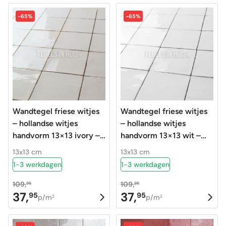
was:
is:
was:
is:
-65%
-65%
123,80.
32,95.
109,95.
37,95.
Wandtegel friese witjes
Wandtegel friese witjes
– hollandse witjes
– hollandse witjes
handvorm 13×13 ivory –
handvorm 13×13 wit –
crema
neige
13x13 cm
13x13 cm
1-3 werkdagen
1-3 werkdagen
109,
109,
95
95
37,
37,
95
95
Oorspronkelijke
Huidige
Oorspronkelijke
Huidige
p/m
p/m
2
2
prijs
prijs
prijs
prijs
was:
is:
was:
is: