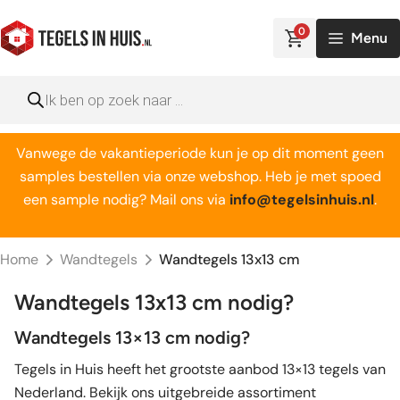
Ga
naar
0
Menu
de
inhoud
Producten
zoeken
Vanwege de vakantieperiode kun je op dit moment geen
samples bestellen via onze webshop. Heb je met spoed
een sample nodig? Mail ons via
info@tegelsinhuis.nl
.
Home
Wandtegels
Wandtegels 13x13 cm
Wandtegels 13x13 cm nodig?
Wandtegels 13×13 cm nodig?
Tegels in Huis heeft het grootste aanbod 13×13 tegels van
Nederland. Bekijk ons uitgebreide assortiment