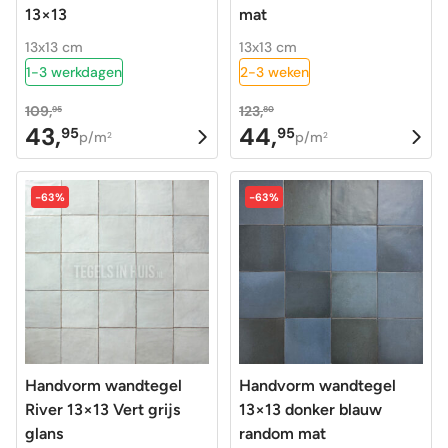
13×13
mat
13x13 cm
13x13 cm
1-3 werkdagen
2-3 weken
109,
123,
95
80
43,
44,
95
95
Oorspronkelijke
Huidige
Oorspronkelijke
Huidige
p/m
p/m
2
2
prijs
prijs
prijs
prijs
was:
is:
was:
is:
-63%
-63%
109,95.
43,95.
123,80.
44,95.
Handvorm wandtegel
Handvorm wandtegel
River 13×13 Vert grijs
13×13 donker blauw
glans
random mat