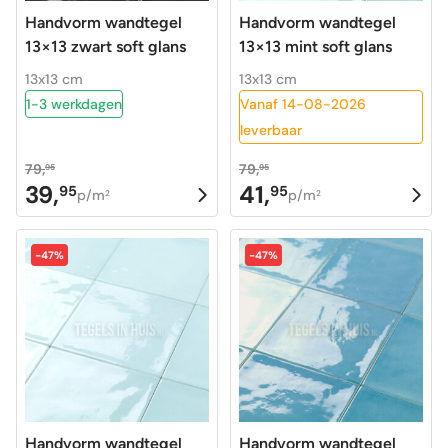
Handvorm wandtegel
Handvorm wandtegel
13×13 zwart soft glans
13×13 mint soft glans
13x13 cm
13x13 cm
1-3 werkdagen
Vanaf 14-08-2026
leverbaar
79,
79,
95
95
39,
41,
95
95
Oorspronkelijke
Huidige
Oorspronkelijke
Huidige
p/m
p/m
2
2
prijs
prijs
prijs
prijs
was:
is:
was:
is:
-47%
-47%
79,95.
39,95.
79,95.
41,95.
Handvorm wandtegel
Handvorm wandtegel