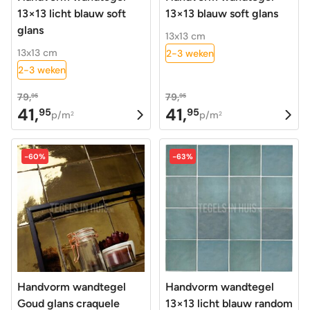
13×13 licht blauw soft
13×13 blauw soft glans
glans
13x13 cm
13x13 cm
2-3 weken
2-3 weken
79,
79,
95
95
41,
41,
95
95
Oorspronkelijke
Huidige
Oorspronkelijke
Huidige
p/m
p/m
2
2
prijs
prijs
prijs
prijs
was:
is:
was:
is:
-60%
-63%
79,95.
41,95.
79,95.
41,95.
Handvorm wandtegel
Handvorm wandtegel
Goud glans craquele
13×13 licht blauw random