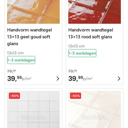
Handvorm wandtegel
Handvorm wandtegel
13×13 geel goud soft
13×13 rood soft glans
glans
13x13 cm
13x13 cm
1-3 werkdagen
1-3 werkdagen
79,
79,
95
95
39,
39,
95
95
Oorspronkelijke
Huidige
Oorspronkelijke
Huidige
p/m
p/m
2
2
prijs
prijs
prijs
prijs
was:
is:
was:
is:
-50%
-50%
79,95.
39,95.
79,95.
39,95.