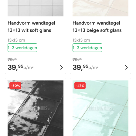
Handvorm wandtegel
Handvorm wandtegel
13×13 wit soft glans
13×13 beige soft glans
13x13 cm
13x13 cm
1-3 werkdagen
1-3 werkdagen
79,
79,
95
95
39,
39,
95
95
Oorspronkelijke
Huidige
Oorspronkelijke
Huidige
p/m
p/m
2
2
prijs
prijs
prijs
prijs
was:
is:
was:
is:
-50%
-47%
79,95.
39,95.
79,95.
39,95.