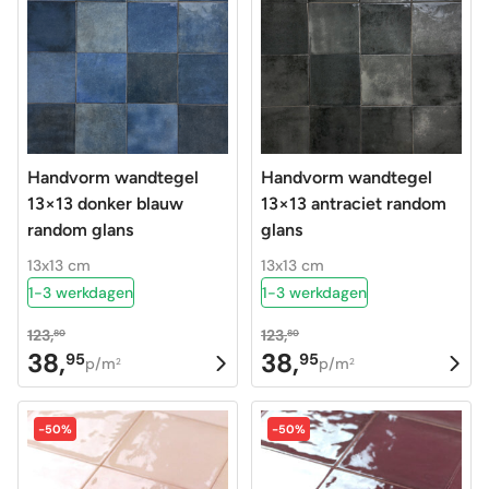
Handvorm wandtegel
Handvorm wandtegel
13×13 donker blauw
13×13 antraciet random
random glans
glans
13x13 cm
13x13 cm
1-3 werkdagen
1-3 werkdagen
123,
123,
80
80
38,
38,
95
95
Oorspronkelijke
Huidige
Oorspronkelijke
Huidige
p/m
p/m
2
2
prijs
prijs
prijs
prijs
was:
is:
was:
is:
-50%
-50%
123,80.
38,95.
123,80.
38,95.