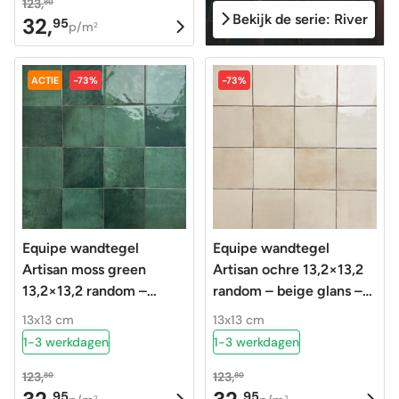
123,
80
Bekijk de serie: River
32,
95
Oorspronkelijke
Huidige
p/m
2
prijs
prijs
was:
is:
ACTIE
-73%
-73%
123,80.
32,95.
Equipe wandtegel
Equipe wandtegel
Artisan moss green
Artisan ochre 13,2×13,2
13,2×13,2 random –
random – beige glans –
donker groen glans –
handvorm – 24455
13x13 cm
13x13 cm
handvorm – 24461
1-3 werkdagen
1-3 werkdagen
123,
123,
80
80
95
95
Oorspronkelijke
Huidige
Oorspronkelijke
Huidige
2
2