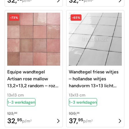
32,
32,
p/m
p/m
prijs
prijs
prijs
prijs
was:
is:
was:
is:
-73%
-65%
123,80.
32,95.
123,80.
32,95.
Equipe wandtegel
Wandtegel friese witjes
Artisan rose mallow
– hollandse witjes
13,2×13,2 random – roze
handvorm 13×13 licht
glans – handvorm –
grijs – pearl
13x13 cm
13x13 cm
24456
1-3 werkdagen
1-3 werkdagen
123,
109,
80
95
32,
37,
95
95
Oorspronkelijke
Huidige
Oorspronkelijke
Huidige
p/m
p/m
2
2
prijs
prijs
prijs
prijs