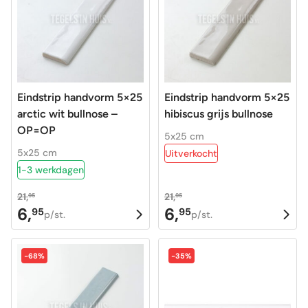
Eindstrip handvorm 5×25
Eindstrip handvorm 5×25
arctic wit bullnose –
hibiscus grijs bullnose
OP=OP
5x25 cm
5x25 cm
Uitverkocht
1-3 werkdagen
21,
21,
95
95
6,
6,
95
95
Oorspronkelijke
Huidige
Oorspronkelijke
Huidige
p/st.
p/st.
prijs
prijs
prijs
prijs
was:
is:
was:
is:
-68%
-35%
21,95.
6,95.
21,95.
6,95.