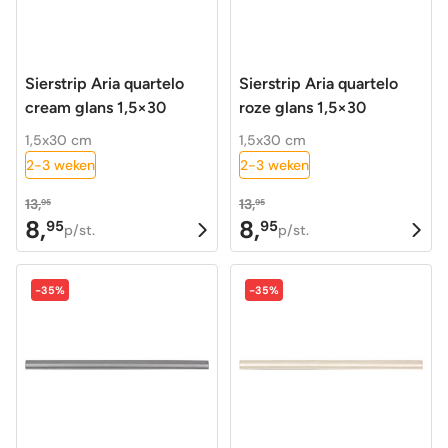
Sierstrip Aria quartelo
Sierstrip Aria quartelo
cream glans 1,5×30
roze glans 1,5×30
1,5x30 cm
1,5x30 cm
2-3 weken
2-3 weken
13,
13,
95
95
8,
8,
95
95
Oorspronkelijke
Huidige
Oorspronkelijke
Huidige
p/st.
p/st.
prijs
prijs
prijs
prijs
was:
is:
was:
is:
-35%
-35%
13,95.
8,95.
13,95.
8,95.