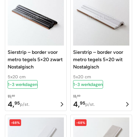
Sierstrip – border voor
Sierstrip – border voor
metro tegels 5×20 zwart
metro tegels 5×20 wit
Nostalgisch
Nostalgisch
5x20 cm
5x20 cm
1-3 werkdagen
1-3 werkdagen
11,
11,
60
60
4,
4,
95
95
Oorspronkelijke
Huidige
Oorspronkelijke
Huidige
p/st.
p/st.
prijs
prijs
prijs
prijs
was:
is:
was:
is:
-68%
-68%
11,60.
4,95.
11,60.
4,95.