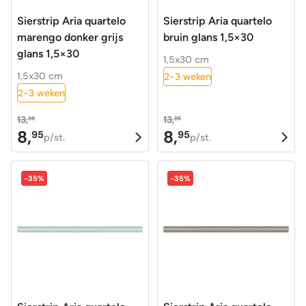
Sierstrip Aria quartelo
Sierstrip Aria quartelo
marengo donker grijs
bruin glans 1,5×30
glans 1,5×30
1,5x30 cm
1,5x30 cm
2-3 weken
2-3 weken
13,
13,
95
95
8,
8,
95
95
Oorspronkelijke
Huidige
Oorspronkelijke
Huidige
p/st.
p/st.
prijs
prijs
prijs
prijs
was:
is:
was:
is:
-35%
-35%
13,95.
8,95.
13,95.
8,95.