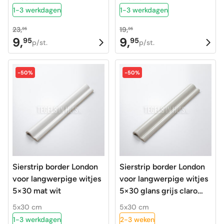
1-3 werkdagen
1-3 werkdagen
23,
19,
95
95
9,
9,
95
95
Oorspronkelijke
Huidige
Oorspronkelijke
Huidige
p/st.
p/st.
prijs
prijs
prijs
prijs
was:
is:
was:
is:
-50%
-50%
23,95.
9,95.
19,95.
9,95.
Sierstrip border London
Sierstrip border London
voor langwerpige witjes
voor langwerpige witjes
5×30 mat wit
5×30 glans grijs claro
21078
5x30 cm
5x30 cm
1-3 werkdagen
2-3 weken