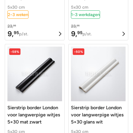
5x30 cm
5x30 cm
2-3 weken
1-3 werkdagen
23,
23,
95
95
9,
9,
95
95
Oorspronkelijke
Huidige
Oorspronkelijke
Huidige
p/st.
p/st.
prijs
prijs
prijs
prijs
was:
is:
was:
is:
-58%
-50%
23,95.
9,95.
23,95.
9,95.
Sierstrip border London
Sierstrip border London
voor langwerpige witjes
voor langwerpige witjes
5×30 mat zwart
5×30 glans wit
5x30 cm
5x30 cm