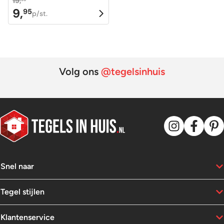
19,
9,
95
Oorspronkelijke
Huidige
p/st.
prijs
prijs
was:
is:
19,95.
9,95.
Volg ons
@tegelsinhuis
Snel naar
Tegel stijlen
Klantenservice