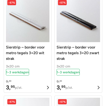
-57%
-57%
Sierstrip – border voor
Sierstrip – border voor
metro tegels 3×20 wit
metro tegels 3×20 zwart
strak
strak
3x20 cm
3x20 cm
1-3 werkdagen
1-3 werkdagen
9,
9,
40
40
3,
3,
95
95
Oorspronkelijke
Huidige
Oorspronkelijke
Huidige
p/st.
p/st.
prijs
prijs
prijs
prijs
was:
is:
was:
is:
-57%
-57%
9,40.
3,95.
9,40.
3,95.