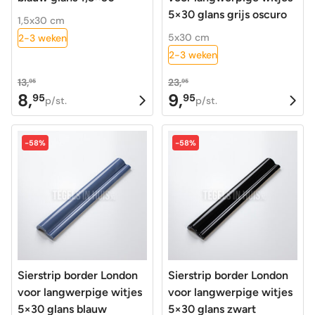
5×30 glans grijs oscuro
1,5x30 cm
5x30 cm
2-3 weken
2-3 weken
13,
23,
95
95
8,
9,
95
95
Oorspronkelijke
Huidige
Oorspronkelijke
Huidige
p/st.
p/st.
prijs
prijs
prijs
prijs
was:
is:
was:
is:
-58%
-58%
13,95.
8,95.
23,95.
9,95.
Sierstrip border London
Sierstrip border London
voor langwerpige witjes
voor langwerpige witjes
5×30 glans blauw
5×30 glans zwart