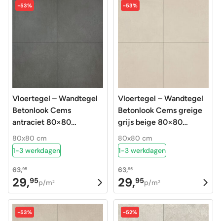
was:
is:
was:
is:
-53%
-53%
63,95.
29,95.
63,95.
29,95.
Vloertegel – Wandtegel
Vloertegel – Wandtegel
Betonlook Cems
Betonlook Cems greige
antraciet 80×80
grijs beige 80×80
gerectificeerd R10
gerectificeerd R10
80x80 cm
80x80 cm
1-3 werkdagen
1-3 werkdagen
63,
63,
95
95
29,
29,
95
95
Oorspronkelijke
Huidige
Oorspronkelijke
Huidige
p/m
p/m
2
2
prijs
prijs
prijs
prijs
was:
is:
was:
is:
-53%
-52%
63,95.
29,95.
63,95.
29,95.