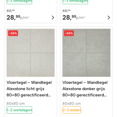
1-3 werkdagen
1-3 werkdagen
68,
68,
95
95
28,
28,
95
95
Oorspronkelijke
Huidige
Oorspronkelijke
Huidige
p/m
p/m
2
2
prijs
prijs
prijs
prijs
was:
is:
was:
is:
-58%
-58%
68,95.
28,95.
68,95.
28,95.
Vloertegel – Wandtegel
Vloertegel – Wandtegel
Alexstone licht grijs
Alexstone donker grijs
80×80 gerectificeerd
80×80 gerectificeerd
R10
R10
80x80 cm
80x80 cm
1-3 werkdagen
2-3 weken