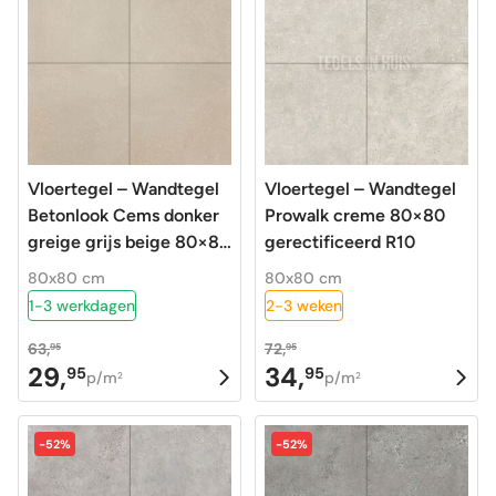
Vloertegel – Wandtegel
Vloertegel – Wandtegel
Betonlook Cems donker
Prowalk creme 80×80
greige grijs beige 80×80
gerectificeerd R10
gerectificeerd R10
80x80 cm
80x80 cm
1-3 werkdagen
2-3 weken
63,
72,
95
95
29,
34,
95
95
Oorspronkelijke
Huidige
Oorspronkelijke
Huidige
p/m
p/m
2
2
prijs
prijs
prijs
prijs
was:
is:
was:
is:
-52%
-52%
63,95.
29,95.
72,95.
34,95.