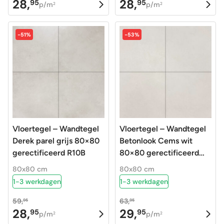
28,
28,
95
95
Oorspronkelijke
Huidige
Oorspronkelijke
Huidige
p/m
p/m
2
2
prijs
prijs
prijs
prijs
was:
is:
was:
is:
-51%
-53%
59,95.
28,95.
59,95.
28,95.
Vloertegel – Wandtegel
Vloertegel – Wandtegel
Derek parel grijs 80×80
Betonlook Cems wit
gerectificeerd R10B
80×80 gerectificeerd
R10
80x80 cm
80x80 cm
1-3 werkdagen
1-3 werkdagen
59,
63,
95
95
28,
29,
95
95
Oorspronkelijke
Huidige
Oorspronkelijke
Huidige
p/m
p/m
2
2