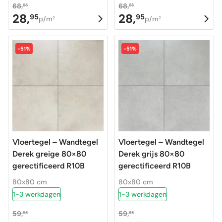
68,
68,
95
95
28,
28,
95
95
Oorspronkelijke
Huidige
Oorspronkelijke
Huidige
p/m
p/m
2
2
prijs
prijs
prijs
prijs
was:
is:
was:
is:
-51%
-51%
68,95.
28,95.
68,95.
28,95.
Vloertegel – Wandtegel
Vloertegel – Wandtegel
Derek greige 80×80
Derek grijs 80×80
gerectificeerd R10B
gerectificeerd R10B
80x80 cm
80x80 cm
1-3 werkdagen
1-3 werkdagen
59,
59,
95
95