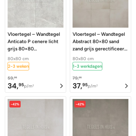
Vloertegel – Wandtegel
Vloertegel – Wandtegel
Anticato P cenere licht
Abstract 80×80 sand
grijs 80×80
zand grijs gerectificeerd
gerectificeerd R9
OP=OP
80x80 cm
80x80 cm
2-3 weken
1-3 werkdagen
59,
79,
95
95
34,
37,
95
95
Oorspronkelijke
Huidige
Oorspronkelijke
Huidige
p/m
p/m
2
2
prijs
prijs
prijs
prijs
was:
is:
was:
is:
-42%
-42%
59,95.
34,95.
79,95.
37,95.