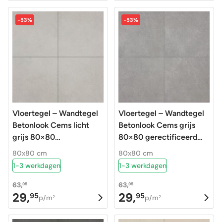
prijs
prijs
prijs
prijs
was:
is:
was:
is:
-53%
-53%
59,95.
28,95.
63,95.
29,95.
Vloertegel – Wandtegel
Vloertegel – Wandtegel
Betonlook Cems licht
Betonlook Cems grijs
grijs 80×80
80×80 gerectificeerd
gerectificeerd R10
R10
80x80 cm
80x80 cm
1-3 werkdagen
1-3 werkdagen
63,
63,
95
95
29,
29,
95
95
Oorspronkelijke
Huidige
Oorspronkelijke
Huidige
p/m
p/m
2
2
prijs
prijs
prijs
prijs