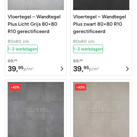
Vloertegel – Wandtegel
Vloertegel – Wandtegel
Plus Licht Grijs 80×80
Plus zwart 80×80 R10
R10 gerectificeerd
gerectificeerd
80x80 cm
80x80 cm
1-3 werkdagen
1-3 werkdagen
69,
69,
95
95
39,
39,
95
95
Oorspronkelijke
Huidige
Oorspronkelijke
Huidige
p/m
p/m
2
2
prijs
prijs
prijs
prijs
was:
is:
was:
is:
-42%
-42%
69,95.
39,95.
69,95.
39,95.