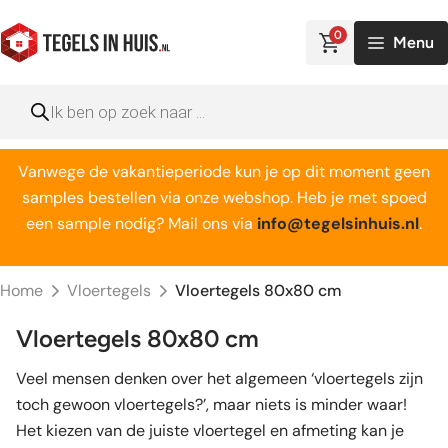
Ga
naar
0
Menu
de
inhoud
Producten
zoeken
Vanwege de vakantieperiode kun je op dit moment geen
samples bestellen via onze webshop. Heb je met spoed
een sample nodig? Mail ons via
info@tegelsinhuis.nl
.
Home
Vloertegels
Vloertegels 80x80 cm
Vloertegels 80x80 cm
Veel mensen denken over het algemeen ‘vloertegels zijn
toch gewoon vloertegels?’, maar niets is minder waar!
Het kiezen van de juiste vloertegel en afmeting kan je