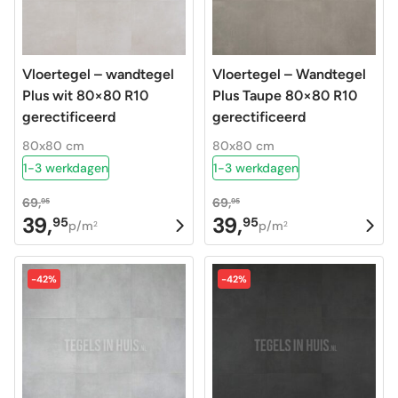
Vloertegel – wandtegel
Vloertegel – Wandtegel
Plus wit 80×80 R10
Plus Taupe 80×80 R10
gerectificeerd
gerectificeerd
80x80 cm
80x80 cm
1-3 werkdagen
1-3 werkdagen
69,
69,
95
95
39,
39,
95
95
Oorspronkelijke
Huidige
Oorspronkelijke
Huidige
p/m
p/m
2
2
prijs
prijs
prijs
prijs
was:
is:
was:
is:
-42%
-42%
69,95.
39,95.
69,95.
39,95.