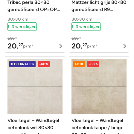
Tribec perla 80×80
Mattzer licht grijs 80×80
gerectificeerd OP=OP
gerectificeerd R9
beperkt beschikbaar
Op=Op beperkt
80x80 cm
80x80 cm
beschikbaar
1-3 werkdagen
1-3 werkdagen
59,
59,
95
95
20,
20,
27
27
Oorspronkelijke
Huidige
Oorspronkelijke
Huidige
p/m
p/m
2
2
prijs
prijs
prijs
prijs
was:
is:
was:
is:
TEGELKNALLER
-60%
ACTIE
-60%
59,95.
20,27.
59,95.
20,27.
Vloertegel – Wandtegel
Vloertegel – Wandtegel
betonlook wit 80×80
betonlook taupe / beige