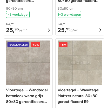
gerectificeerd
80×80 gerectificeerd
tegelknaller R10
tegelknaller R9
80x80 cm
80x80 cm
1-3 werkdagen
1-3 werkdagen
64,
64,
95
95
25,
25,
95
95
Oorspronkelijke
Huidige
Oorspronkelijke
Huidige
p/m
p/m
2
2
prijs
prijs
prijs
prijs
was:
is:
was:
is:
TEGELKNALLER
-60%
-51%
64,95.
25,95.
64,95.
25,95.
Vloertegel – Wandtegel
Vloertegel – Wandtegel
betonlook warm grijs
Mattzer natural 80×80
80×80 gerectificeerd
gerectificeerd R9
tegelknaller R9