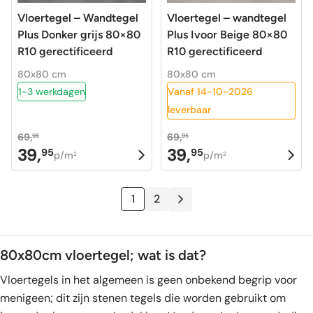
Vloertegel – Wandtegel
Vloertegel – wandtegel
Plus Donker grijs 80×80
Plus Ivoor Beige 80×80
R10 gerectificeerd
R10 gerectificeerd
80x80 cm
80x80 cm
1-3 werkdagen
Vanaf 14-10-2026
leverbaar
69,
69,
95
95
39,
39,
95
95
Oorspronkelijke
Huidige
Oorspronkelijke
Huidige
p/m
p/m
2
2
prijs
prijs
prijs
prijs
was:
is:
was:
is:
1
2
69,95.
39,95.
69,95.
39,95.
80x80cm vloertegel; wat is dat?
Vloertegels in het algemeen is geen onbekend begrip voor
menigeen; dit zijn stenen tegels die worden gebruikt om