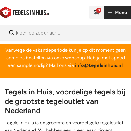
Ga
naar
0
Menu
de
inhoud
Producten
zoeken
Vanwege de vakantieperiode kun je op dit moment geen
samples bestellen via onze webshop. Heb je met spoed
een sample nodig? Mail ons via
info@tegelsinhuis.nl
.
Tegels in Huis, voordelige tegels bij
de grootste tegeloutlet van
Nederland
Tegels in Huis is de grootste en voordeligste tegeloutlet
van Nederland. Wij hebben een breed assortiment