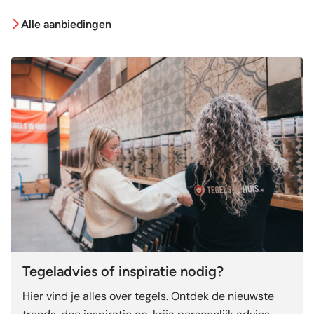
70,95.
24,95.
64,95.
22,95.
Alle aanbiedingen
Tegeladvies of inspiratie nodig?
Hier vind je alles over tegels. Ontdek de nieuwste