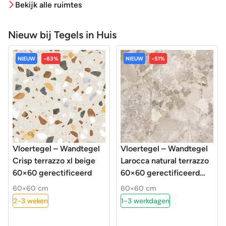
Bekijk alle ruimtes
Nieuw bij Tegels in Huis
NIEUW
-63%
NIEUW
-51%
Vloertegel – Wandtegel
Vloertegel – Wandtegel
Crisp terrazzo xl beige
Larocca natural terrazzo
60×60 gerectificeerd
60×60 gerectificeerd
R10
60×60 cm
60×60 cm
2-3 weken
1-3 werkdagen