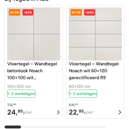
ACTIE
-64%
ACTIE
-64%
Vloertegel – Wandtegel
Vloertegel – Wandtegel
betonlook Noach
Noach wit 60×120
100×100 wit
gerectificeerd R9
gerectificeerd R9
100×100 cm
60×120 cm
1-3 werkdagen
1-3 werkdagen
70,
64,
95
95
24,
22,
95
95
Oorspronkelijke
Huidige
Oorspronkelijke
Huidige
p/m
p/m
2
2
prijs
prijs
prijs
prijs
was:
is:
was:
is: