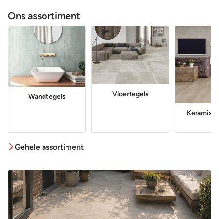
Ons assortiment
Vloertegels
Wandtegels
Keramisch
Gehele assortiment