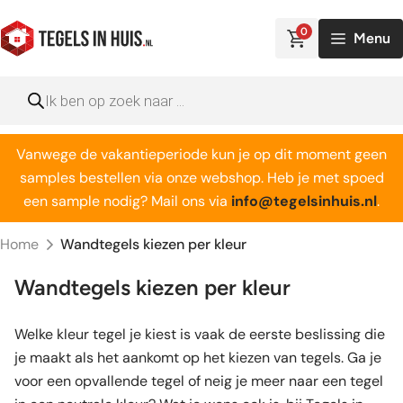
Ga
naar
0
Menu
de
inhoud
Producten
zoeken
Vanwege de vakantieperiode kun je op dit moment geen
samples bestellen via onze webshop. Heb je met spoed
een sample nodig? Mail ons via
info@tegelsinhuis.nl
.
Home
Wandtegels kiezen per kleur
Wandtegels kiezen per kleur
Welke kleur tegel je kiest is vaak de eerste beslissing die
je maakt als het aankomt op het kiezen van tegels. Ga je
voor een opvallende tegel of neig je meer naar een tegel