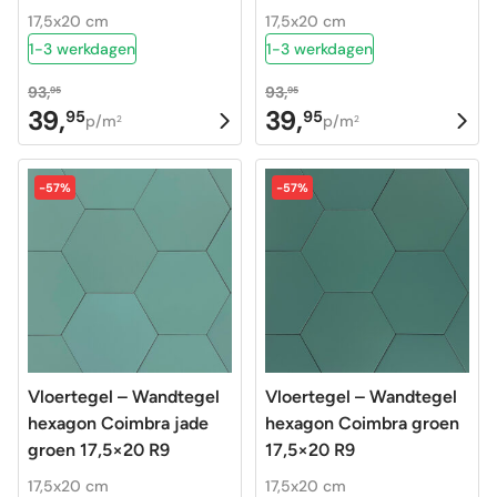
17,5x20 cm
17,5x20 cm
1-3 werkdagen
1-3 werkdagen
93,
93,
95
95
39,
39,
95
95
Oorspronkelijke
Huidige
Oorspronkelijke
Huidige
p/m
p/m
2
2
prijs
prijs
prijs
prijs
was:
is:
was:
is:
-57%
-57%
93,95.
39,95.
93,95.
39,95.
Vloertegel – Wandtegel
Vloertegel – Wandtegel
hexagon Coimbra jade
hexagon Coimbra groen
groen 17,5×20 R9
17,5×20 R9
17,5x20 cm
17,5x20 cm