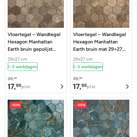
Vloertegel – Wandtegel
Vloertegel – Wandtegel
Hexagon Manhattan
Hexagon Manhattan
Earth bruin gepolijst
Earth bruin mat 29×27
29×27 matje
matje – R9
29x27 cm
29x27 cm
1-3 werkdagen
1-3 werkdagen
35,
35,
95
95
17,
17,
95
95
Oorspronkelijke
Huidige
Oorspronkelijke
Huidige
p/st.
p/st.
prijs
prijs
prijs
prijs
was:
is:
was:
is:
-50%
-50%
35,95.
17,95.
35,95.
17,95.