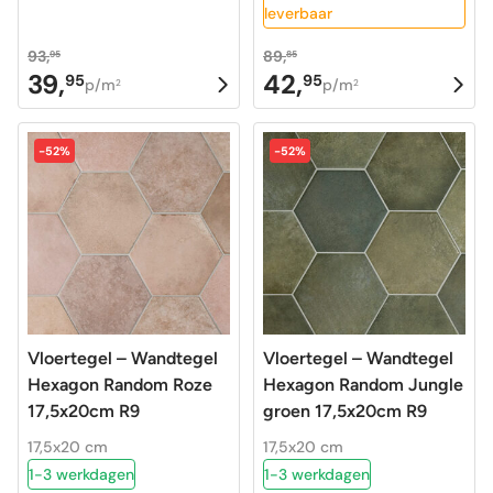
leverbaar
93,
89,
95
85
39,
42,
95
95
Oorspronkelijke
Huidige
Oorspronkelijke
Huidige
p/m
p/m
2
2
prijs
prijs
prijs
prijs
was:
is:
was:
is:
-52%
-52%
93,95.
39,95.
89,85.
42,95.
Vloertegel – Wandtegel
Vloertegel – Wandtegel
Hexagon Random Roze
Hexagon Random Jungle
17,5x20cm R9
groen 17,5x20cm R9
17,5x20 cm
17,5x20 cm
1-3 werkdagen
1-3 werkdagen