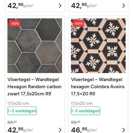
42,
42,
95
95
Oorspronkelijke
Huidige
Oorspronkelijke
Huidige
p/m
p/m
2
2
prijs
prijs
prijs
prijs
was:
is:
was:
is:
-52%
-53%
89,85.
42,95.
89,85.
42,95.
Vloertegel – Wandtegel
Vloertegel – Wandtegel
Hexagon Random carbon
hexagon Coimbra Aveiro
zwart 17,5x20cm R9
17,5×20 R9
17,5x20 cm
17,5x20 cm
1-3 werkdagen
1-3 werkdagen
89,
99,
85
95
42,
46,
95
95
Oorspronkelijke
Huidige
Oorspronkelijke
Huidige
p/m
p/m
2
2