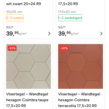
wit zwart 20×24 R9
17,5×20 R9
20x25 cm
17,5x20 cm
2-3 weken
1-3 werkdagen
93,
93,
95
95
39,
39,
95
95
Oorspronkelijke
Huidige
Oorspronkelijke
Huidige
p/m
p/m
2
2
prijs
prijs
prijs
prijs
was:
is:
was:
is:
-57%
-57%
93,95.
39,95.
93,95.
39,95.
Vloertegel – Wandtegel
Vloertegel – Wandtegel
hexagon Coimbra taupe
hexagon Coimbra
17,5×20 R9
terracotta 17,5×20 R9