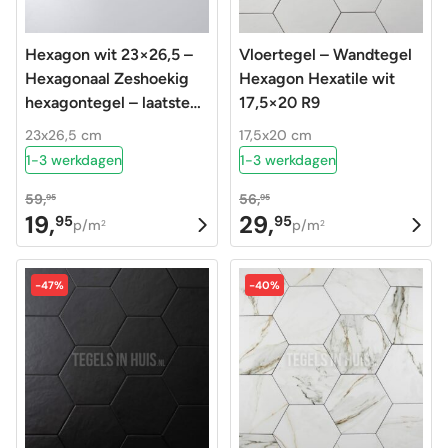
Hexagon wit 23×26,5 –
Vloertegel – Wandtegel
Hexagonaal Zeshoekig
Hexagon Hexatile wit
hexagontegel – laatste
17,5×20 R9
kans OP=OP
23x26,5 cm
17,5x20 cm
1-3 werkdagen
1-3 werkdagen
59,
56,
95
95
19,
29,
95
95
Oorspronkelijke
Huidige
Oorspronkelijke
Huidige
p/m
p/m
2
2
prijs
prijs
prijs
prijs
was:
is:
was:
is:
-47%
-40%
59,95.
19,95.
56,95.
29,95.