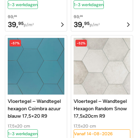
1-3 werkdagen
1-3 werkdagen
93,
93,
95
95
39,
39,
95
95
Oorspronkelijke
Huidige
Oorspronkelijke
Huidige
p/m
p/m
2
2
prijs
prijs
prijs
prijs
was:
is:
was:
is:
-57%
-52%
93,95.
39,95.
93,95.
39,95.
Vloertegel – Wandtegel
Vloertegel – Wandtegel
hexagon Coimbra azuur
Hexagon Random Snow
blauw 17,5×20 R9
17,5x20cm R9
17,5x20 cm
17,5x20 cm
1-3 werkdagen
Vanaf 14-08-2026