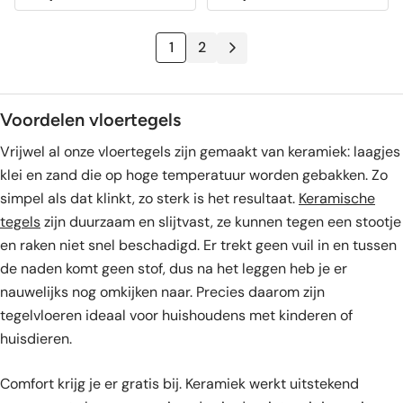
prijs
prijs
prijs
prijs
was:
is:
was:
is:
1
2
89,85.
42,95.
99,95.
46,95.
Voordelen vloertegels
Vrijwel al onze vloertegels zijn gemaakt van keramiek: laagjes
klei en zand die op hoge temperatuur worden gebakken. Zo
simpel als dat klinkt, zo sterk is het resultaat.
Keramische
tegels
zijn duurzaam en slijtvast, ze kunnen tegen een stootje
en raken niet snel beschadigd. Er trekt geen vuil in en tussen
de naden komt geen stof, dus na het leggen heb je er
nauwelijks nog omkijken naar. Precies daarom zijn
tegelvloeren ideaal voor huishoudens met kinderen of
huisdieren.
Comfort krijg je er gratis bij. Keramiek werkt uitstekend