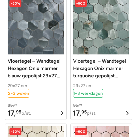
-50%
-50%
Vloertegel – Wandtegel
Vloertegel – Wandtegel
Hexagon Onix marmer
Hexagon Onix marmer
blauw gepolijst 29×27
turquoise gepolijst
matje
29×27 matje
29x27 cm
29x27 cm
2-3 weken
1-3 werkdagen
35,
35,
95
95
17,
17,
95
95
Oorspronkelijke
Huidige
Oorspronkelijke
Huidige
p/st.
p/st.
prijs
prijs
prijs
prijs
was:
is:
was:
is:
-50%
-50%
35,95.
17,95.
35,95.
17,95.