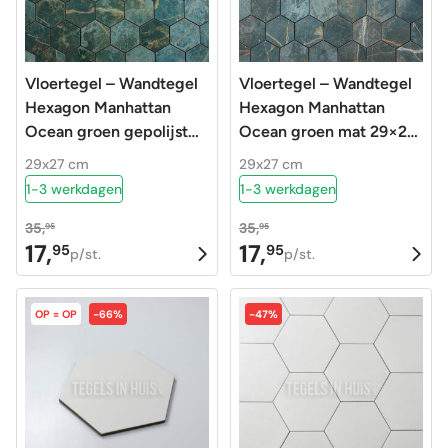
Vloertegel – Wandtegel
Vloertegel – Wandtegel
Hexagon Manhattan
Hexagon Manhattan
Ocean groen gepolijst
Ocean groen mat 29×27
29×27 matje
matje R9
29x27 cm
29x27 cm
1-3 werkdagen
1-3 werkdagen
35,
35,
95
95
17,
17,
95
95
Oorspronkelijke
Huidige
Oorspronkelijke
Huidige
p/st.
p/st.
prijs
prijs
prijs
prijs
was:
is:
was:
is:
OP = OP
-66%
-47%
35,95.
17,95.
35,95.
17,95.