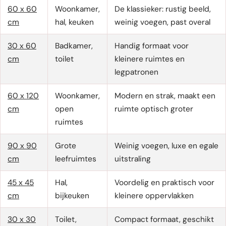
60 x 60
Woonkamer,
De klassieker: rustig beeld,
cm
hal, keuken
weinig voegen, past overal
30 x 60
Badkamer,
Handig formaat voor
cm
toilet
kleinere ruimtes en
legpatronen
60 x 120
Woonkamer,
Modern en strak, maakt een
cm
open
ruimte optisch groter
ruimtes
90 x 90
Grote
Weinig voegen, luxe en egale
cm
leefruimtes
uitstraling
45 x 45
Hal,
Voordelig en praktisch voor
cm
bijkeuken
kleinere oppervlakken
30 x 30
Toilet,
Compact formaat, geschikt