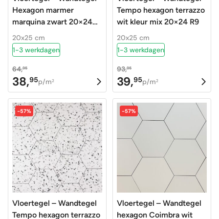
Hexagon marmer
Tempo hexagon terrazzo
marquina zwart 20×24
wit kleur mix 20×24 R9
R9
20x25 cm
20x25 cm
1-3 werkdagen
1-3 werkdagen
64,
93,
95
95
38,
39,
95
95
Oorspronkelijke
Huidige
Oorspronkelijke
Huidige
p/m
p/m
2
2
prijs
prijs
prijs
prijs
was:
is:
was:
is:
-57%
-57%
64,95.
38,95.
93,95.
39,95.
Vloertegel – Wandtegel
Vloertegel – Wandtegel
Tempo hexagon terrazzo
hexagon Coimbra wit