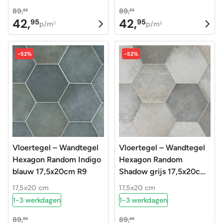
89,
89,
85
85
42,
42,
95
95
Oorspronkelijke
Huidige
Oorspronkelijke
Huidige
p/m
p/m
2
2
prijs
prijs
prijs
prijs
was:
is:
was:
is:
-52%
-52%
89,85.
42,95.
89,85.
42,95.
Vloertegel – Wandtegel
Vloertegel – Wandtegel
Hexagon Random Indigo
Hexagon Random
blauw 17,5x20cm R9
Shadow grijs 17,5x20cm
R9
17,5x20 cm
17,5x20 cm
1-3 werkdagen
1-3 werkdagen
89,
89,
85
85