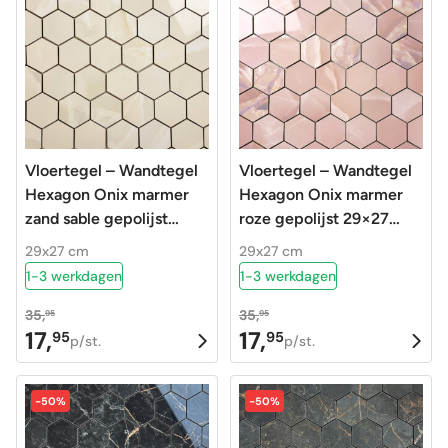
Vloertegel – Wandtegel
Vloertegel – Wandtegel
Hexagon Onix marmer
Hexagon Onix marmer
zand sable gepolijst
roze gepolijst 29×27
29×27 matje
matje
29x27 cm
29x27 cm
1-3 werkdagen
1-3 werkdagen
35,
35,
95
95
17,
17,
95
95
Oorspronkelijke
Huidige
Oorspronkelijke
Huidige
p/st.
p/st.
prijs
prijs
prijs
prijs
was:
is:
was:
is:
-50%
-50%
35,95.
17,95.
35,95.
17,95.