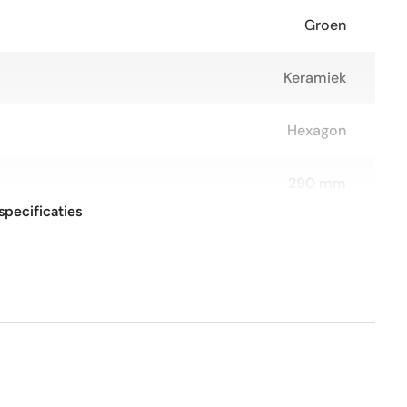
Groen
Keramiek
Hexagon
290 mm
specificaties
29x27 cm
Glans
Nee
Ja