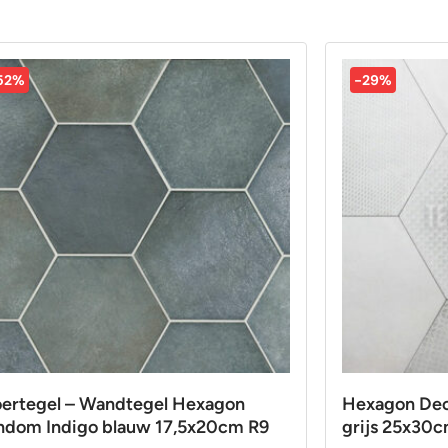
52%
-29%
oertegel – Wandtegel Hexagon
Hexagon Deco
ndom Indigo blauw 17,5x20cm R9
grijs 25x30