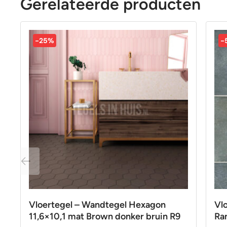
Gerelateerde producten
-25%
-
Vloertegel – Wandtegel Hexagon
Vl
11,6×10,1 mat Brown donker bruin R9
Ra