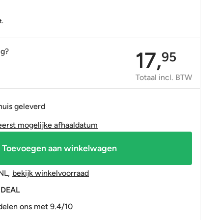
OP=OP tegels
OP=OP tegels
t.
ig?
17,
95
Totaal incl. BTW
huis geleverd
eerst mogelijke afhaaldatum
Toevoegen aan winkelwagen
NL
,
bekijk winkelvoorraad
 iDEAL
elen ons met 9.4/10