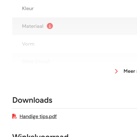
Kleur
Materiaal
Vorm
Dikte (circa)
Meer 
Afmeting (circa)
Glans / Mat
Downloads
Gerectificeerd
Handige tips.pdf
Vorstbestendig
Winkelvoorraad