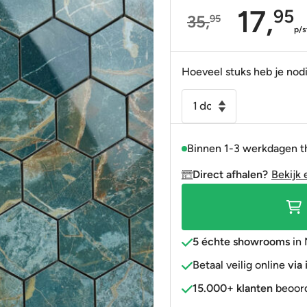
17,
95
35,
95
Portugees
Decortegels
Taupe
Blauw
Oorspronkelijke
Huidige
p/s
Anti-slip
» Alle stijlen
Bruin
Roze
prijs
prijs
was:
is:
Hoeveel stuks heb je nod
» Alle stijlen
» Alle kleuren
Rood
35,95.
17,95.
Vloertegel
Goud
-
» Alle kleuren
Wandtegel
Binnen 1-3 werkdagen t
Hexagon
Manhattan
Direct afhalen?
Bekijk 
Ocean
groen
gepolijst
29x27
5 échte showrooms
in 
matje
Betaal veilig online
via
aantal
15.000+ klanten
beoord