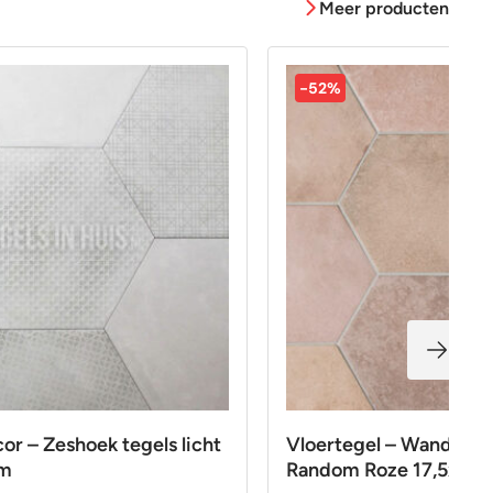
Meer producten
-52%
r – Zeshoek tegels licht
Vloertegel – Wandteg
cm
Random Roze 17,5x20