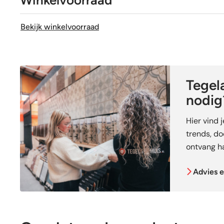
Sortering
Bekijk winkelvoorraad
Craquelé
Tegela
nodig
Hier vind 
trends, doe
ontvang ha
Advies e