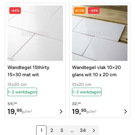
was:
is:
was:
is:
-64%
ACTIE
-39%
26,50.
18,95.
45,95.
19,95.
Wandtegel 15thirty
Wandtegel vlak 10×20
15×30 mat wit
glans wit 10 x 20 cm
15x30 cm
10x20 cm
1-3 werkdagen
1-3 werkdagen
55,
32,
95
95
19,
19,
95
95
Oorspronkelijke
Huidige
Oorspronkelijke
Huidige
p/m
p/m
2
2
prijs
prijs
prijs
prijs
was:
is:
was:
is:
1
2
3
…
34
55,95.
19,95.
32,95.
19,95.