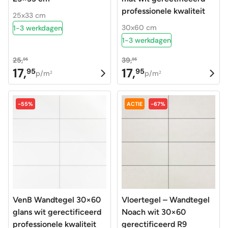
professionele kwaliteit
25x33 cm
30x60 cm
1-3 werkdagen
1-3 werkdagen
25,
39,
95
95
17,
17,
95
95
Oorspronkelijke
Huidige
Oorspronkelijke
Huidige
p/m
p/m
2
2
prijs
prijs
prijs
prijs
was:
is:
was:
is:
-55%
ACTIE
-67%
25,95.
17,95.
39,95.
17,95.
VenB Wandtegel 30×60
Vloertegel – Wandtegel
glans wit gerectificeerd
Noach wit 30×60
professionele kwaliteit
gerectificeerd R9