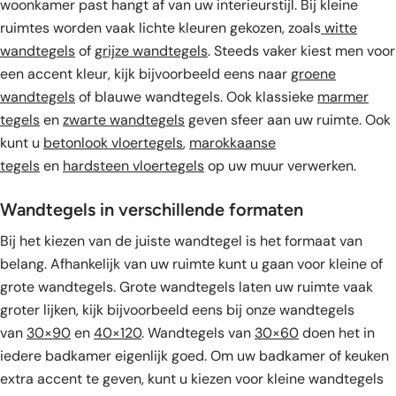
woonkamer past hangt af van uw interieurstijl. Bij kleine
ruimtes worden vaak lichte kleuren gekozen, zoals
witte
wandtegels
of
grijze wandtegels
. Steeds vaker kiest men voor
een accent kleur, kijk bijvoorbeeld eens naar
groene
wandtegels
of blauwe wandtegels. Ook klassieke
marmer
tegels
en
zwarte wandtegels
geven sfeer aan uw ruimte. Ook
kunt u
betonlook vloertegels
,
marokkaanse
tegels
en
hardsteen vloertegels
op uw muur verwerken.
Wandtegels in verschillende formaten
Bij het kiezen van de juiste wandtegel is het formaat van
belang. Afhankelijk van uw ruimte kunt u gaan voor kleine of
grote wandtegels. Grote wandtegels laten uw ruimte vaak
groter lijken, kijk bijvoorbeeld eens bij onze wandtegels
van
30×90
en
40×120
. Wandtegels van
30×60
doen het in
iedere badkamer eigenlijk goed. Om uw badkamer of keuken
extra accent te geven, kunt u kiezen voor kleine wandtegels