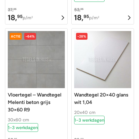
37,
53,
95
95
18,
18,
95
95
Oorspronkelijke
Huidige
Oorspronkelijke
Huidige
p/m
p/m
2
2
prijs
prijs
prijs
prijs
was:
is:
was:
is:
ACTIE
-64%
-28%
37,95.
18,95.
53,95.
18,95.
Vloertegel – Wandtegel
Wandtegel 20×40 glans
Melenti beton grijs
wit 1,04
30×60 R9
20x40 cm
30x60 cm
1-3 werkdagen
1-3 werkdagen