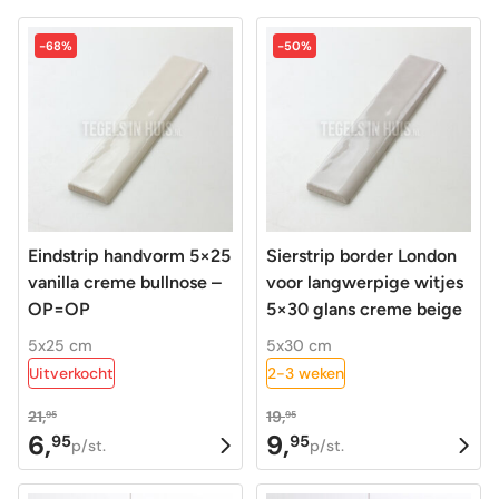
-68%
-50%
Eindstrip handvorm 5×25
Sierstrip border London
vanilla creme bullnose –
voor langwerpige witjes
OP=OP
5×30 glans creme beige
5x25 cm
5x30 cm
Uitverkocht
2-3 weken
21,
19,
95
95
6,
9,
95
95
Oorspronkelijke
Huidige
Oorspronkelijke
Huidige
p/st.
p/st.
prijs
prijs
prijs
prijs