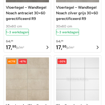
Vloertegel – Wandtegel
Vloertegel – Wandtegel
Noach antraciet 30×60
Noach zilver grijs 30×60
gerectificeerd R9
gerectificeerd R9
30x60 cm
30x60 cm
1-3 werkdagen
1-3 werkdagen
54,
54,
95
95
17,
17,
95
95
Oorspronkelijke
Huidige
Oorspronkelijke
Huidige
p/m
p/m
2
2
prijs
prijs
prijs
prijs
was:
is:
was:
is:
ACTIE
-67%
-30%
54,95.
17,95.
54,95.
17,95.