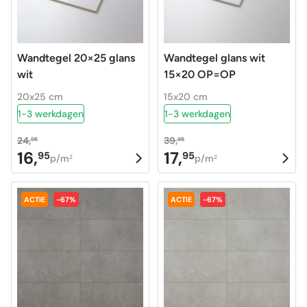
Wandtegel 20×25 glans
Wandtegel glans wit
wit
15×20 OP=OP
20x25 cm
15x20 cm
1-3 werkdagen
1-3 werkdagen
24,
39,
95
95
16,
17,
95
95
Oorspronkelijke
Huidige
Oorspronkelijke
Huidige
p/m
p/m
2
2
prijs
prijs
prijs
prijs
was:
is:
was:
is:
ACTIE
-67%
ACTIE
-67%
24,95.
16,95.
39,95.
17,95.