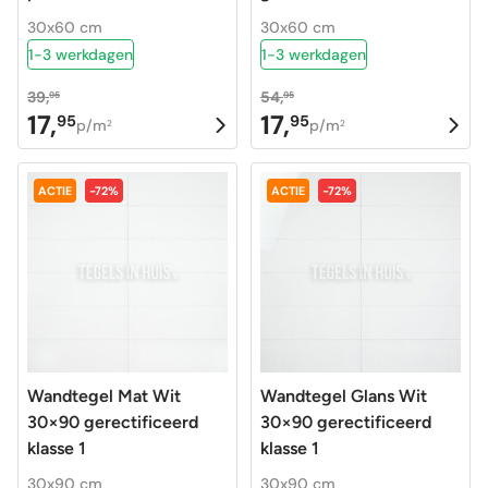
30x60 cm
30x60 cm
1-3 werkdagen
1-3 werkdagen
39,
54,
95
95
17,
17,
95
95
Oorspronkelijke
Huidige
Oorspronkelijke
Huidige
p/m
p/m
2
2
prijs
prijs
prijs
prijs
was:
is:
was:
is:
ACTIE
-72%
ACTIE
-72%
39,95.
17,95.
54,95.
17,95.
Wandtegel Mat Wit
Wandtegel Glans Wit
30×90 gerectificeerd
30×90 gerectificeerd
klasse 1
klasse 1
30x90 cm
30x90 cm