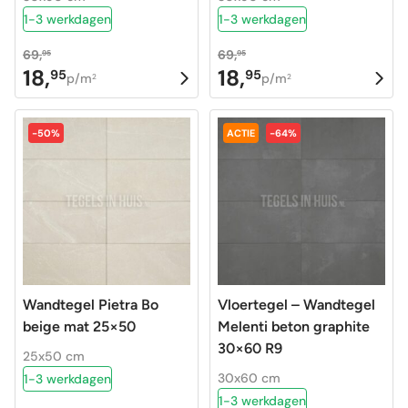
1-3 werkdagen
1-3 werkdagen
69,
69,
95
95
18,
18,
95
95
Oorspronkelijke
Huidige
Oorspronkelijke
Huidige
p/m
p/m
2
2
prijs
prijs
prijs
prijs
was:
is:
was:
is:
-50%
ACTIE
-64%
69,95.
18,95.
69,95.
18,95.
Wandtegel Pietra Bo
Vloertegel – Wandtegel
beige mat 25×50
Melenti beton graphite
30×60 R9
25x50 cm
30x60 cm
1-3 werkdagen
1-3 werkdagen