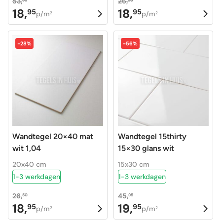
53,
26,
95
50
18,
18,
95
95
Oorspronkelijke
Huidige
Oorspronkelijke
Huidige
p/m
p/m
2
2
prijs
prijs
prijs
prijs
was:
is:
was:
is:
-28%
-56%
53,95.
18,95.
26,50.
18,95.
Wandtegel 20×40 mat
Wandtegel 15thirty
wit 1,04
15×30 glans wit
20x40 cm
15x30 cm
1-3 werkdagen
1-3 werkdagen
26,
45,
50
95
18,
19,
95
95
Oorspronkelijke
Huidige
Oorspronkelijke
Huidige
p/m
p/m
2
2
prijs
prijs
prijs
prijs