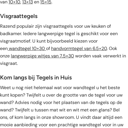
van
10×10
,
13×13
en
15×15
.
Visgraattegels
Razend populair zijn visgraattegels voor uw keuken of
badkamer. Iedere langwerpige tegel is geschikt voor een
visgraatmotief. U kunt bijvoorbeeld kiezen voor
een
wandtegel 10×30
of
handvormtegel van 6.5×20
. Ook
onze
langwerpige witjes van 7.5×30
worden vaak verwerkt in
visgraat.
Kom langs bij Tegels in Huis
Weet u nog niet helemaal wat voor wandtegel u het beste
kunt kopen? Twijfelt u over de grootte van de tegel voor uw
wand? Advies nodig voor het plaatsen van de tegels op de
wand? Twijfelt u tussen mat wit en wit met een glans? Bel
ons, of kom langs in onze showroom. U vindt daar altijd een
mooie aanbieding voor een prachtige wandtegel voor in uw