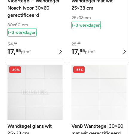
Vloertegel – Wandtegel
Wandtegel mat wit
Noach ivoor 30×60
25×33 cm
gerectificeerd
25x33 cm
30x60 cm
1-3 werkdagen
1-3 werkdagen
54,
25,
95
95
17,
17,
95
95
Oorspronkelijke
Huidige
Oorspronkelijke
Huidige
p/m
p/m
2
2
prijs
prijs
prijs
prijs
was:
is:
was:
is:
-30%
-55%
54,95.
17,95.
25,95.
17,95.
Wandtegel glans wit
VenB Wandtegel 30×60
25×33 cm
mat wit gerectificeerd