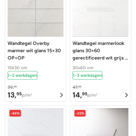
Wandtegel Overby
Wandtegel marmerlook
marmer wit glans 15×30
glans 30×60
OP=OP
gerectificeerd wit grijs –
Calacatta
15X30 cm
30x60 cm
1-3 werkdagen
1-3 werkdagen
39,
47,
95
95
13,
14,
95
95
Oorspronkelijke
Huidige
Oorspronkelijke
Huidige
p/m
p/m
2
2
prijs
prijs
prijs
prijs
was:
is:
was:
is:
-68%
-32%
39,95.
13,95.
47,95.
14,95.