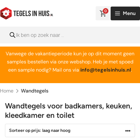
Ga
naar
0
Menu
de
inhoud
Producten
zoeken
Vanwege de vakantieperiode kun je op dit moment geen
samples bestellen via onze webshop. Heb je met spoed
een sample nodig? Mail ons via
info@tegelsinhuis.nl
.
Home
Wandtegels
Wandtegels voor badkamers, keuken,
kleedkamer en toilet