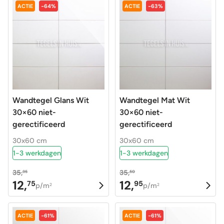
was:
is:
was:
is:
ACTIE
-64%
ACTIE
-63%
21,95.
6,95.
19,95.
9,95.
Wandtegel Glans Wit
Wandtegel Mat Wit
30×60 niet-
30×60 niet-
gerectificeerd
gerectificeerd
30x60 cm
30x60 cm
1-3 werkdagen
1-3 werkdagen
35,
35,
95
50
12,
12,
75
95
Oorspronkelijke
Huidige
Oorspronkelijke
Huidige
p/m
p/m
2
2
prijs
prijs
prijs
prijs
was:
is:
was:
is:
ACTIE
-61%
ACTIE
-61%
35,95.
12,75.
35,50.
12,95.