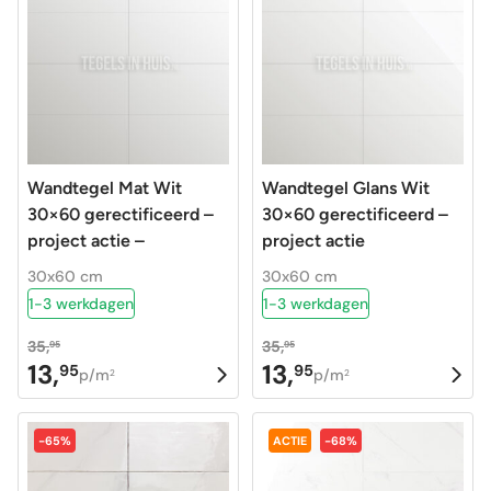
Wandtegel Mat Wit
Wandtegel Glans Wit
30×60 gerectificeerd –
30×60 gerectificeerd –
project actie –
project actie
30x60 cm
30x60 cm
1-3 werkdagen
1-3 werkdagen
35,
35,
95
95
13,
13,
95
95
Oorspronkelijke
Huidige
Oorspronkelijke
Huidige
p/m
p/m
2
2
prijs
prijs
prijs
prijs
was:
is:
was:
is:
-65%
ACTIE
-68%
35,95.
13,95.
35,95.
13,95.