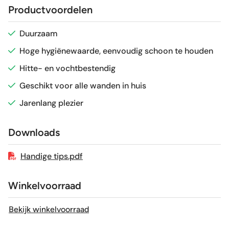
Productvoordelen
Glans / Mat
Mat
Duurzaam
Hoge hygiënewaarde, eenvoudig schoon te houden
Gerectificeerd
Nee
Hitte- en vochtbestendig
Vorstbestendig
Nee
Geschikt voor alle wanden in huis
Jarenlang plezier
Sortering
1e keus
Downloads
Craquelé
Nee
Handige tips.pdf
Winkelvoorraad
Bekijk winkelvoorraad