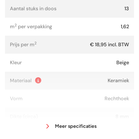
Aantal stuks in doos
13
2
m
per verpakking
1,62
2
Prijs per m
€ 18,95 incl. BTW
Kleur
Beige
Materiaal
Keramiek
Vorm
Rechthoek
Dikte (circa)
8 mm
Meer specificaties
Afmeting (circa)
25x50 cm