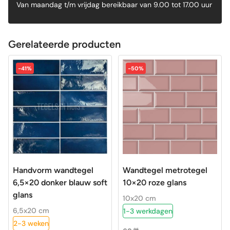
Van maandag t/m vrijdag bereikbaar van 9.00 tot 17.00 uur
Gerelateerde producten
-41%
-50%
Handvorm wandtegel
Wandtegel metrotegel
6,5×20 donker blauw soft
10×20 roze glans
glans
10x20 cm
6,5x20 cm
1-3 werkdagen
2-3 weken
95