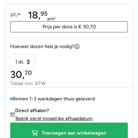
18,
95
37,
95
Oorspronkelijke
Huidige
p/m
2
prijs
prijs
Prijs per doos is € 30,70
was:
is:
37,95.
18,95.
Hoeveel dozen heb je nodig?
Wandtegel
Pietra
30,
70
Bo
beige
Totaal incl. BTW
mat
25x50
Binnen 1-3 werkdagen thuis geleverd
aantal
Direct afhalen?
Bekijk eerst mogelijke afhaaldatum
Toevoegen aan winkelwagen