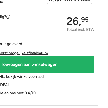
OP=OP tegels
OP=OP tegels
/m
2
dig?
26,
95
Totaal incl. BTW
huis geleverd
eerst mogelijke afhaaldatum
Toevoegen aan winkelwagen
NL
,
bekijk winkelvoorraad
 iDEAL
elen ons met 9.4/10