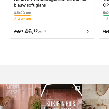
blauw soft glans
OP
6,5x20 cm
5x
2-3 weken
1-3
46,
95
79,
10
95
p/m
2
Oorspronkelijke
Huidige
Oo
Hu
prijs
prijs
pr
pr
was:
is:
w
is
79,95.
46,95.
10
57