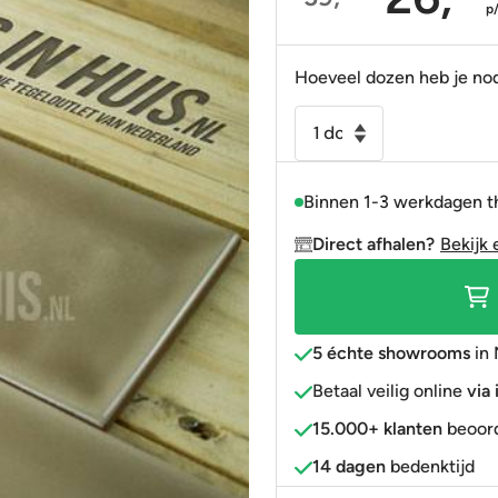
Oorspronkelijke
Huidige
p
Portugees
Decortegels
Taupe
Blauw
prijs
prijs
was:
is:
Anti-slip
» Alle stijlen
Bruin
Roze
Hoeveel dozen heb je no
39,95.
26,95.
» Alle stijlen
» Alle kleuren
Rood
Wandtegel
Artic
Goud
handvormlook
» Alle kleuren
Binnen 1-3 werkdagen t
10x20cm
beige
Direct afhalen?
Bekijk 
(
vison)
aantal
5 échte showrooms
in 
Betaal veilig online
via
15.000+ klanten
beoord
14 dagen
bedenktijd