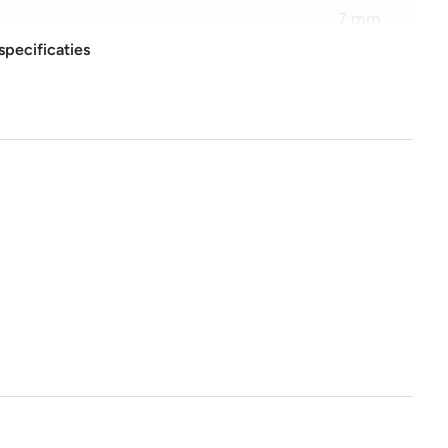
7 mm
specificaties
10x20 cm
Glans
Nee
Nee
1e keus
Nee