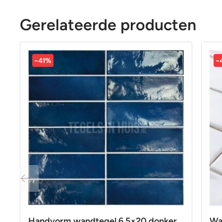
Gerelateerde producten
-41%
-
Handvorm wandtegel 6,5×20 donker
Wa