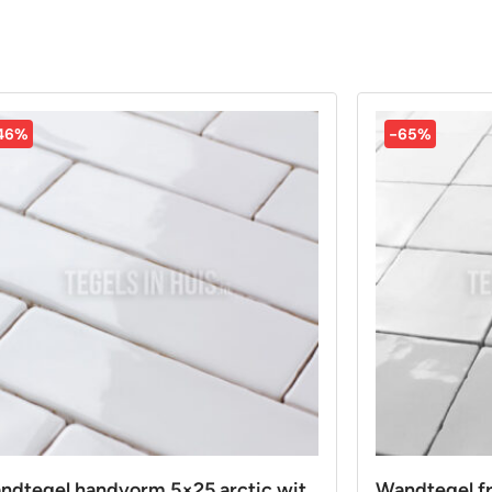
46%
-65%
ndtegel handvorm 5×25 arctic wit
Wandtegel fr