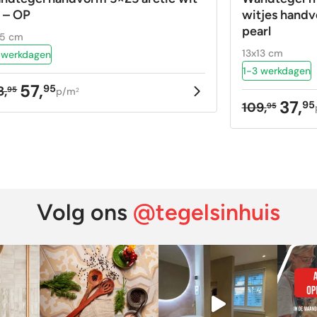
 – OP
witjes handvo
pearl
25 cm
13x13 cm
 werkdagen
1-3 werkdagen
57,
95
8,
95
p/m
2
rspronkelijke
idige
37,
95
109,
95
Oorspron
Huidige
ijs
ijs
prijs
prijs
as:
:
was:
is:
8,95.
,95.
109,95.
37,95.
Volg ons
@tegelsinhuis