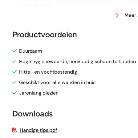
Dikte (circa)
Meer 
Afmeting (circa)
Productvoordelen
Glans / Mat
Duurzaam
Gerectificeerd
Hoge hygiënewaarde, eenvoudig schoon te houden
Hitte- en vochtbestendig
Vorstbestendig
Geschikt voor alle wanden in huis
Jarenlang plezier
Sortering
Downloads
Craquelé
Handige tips.pdf