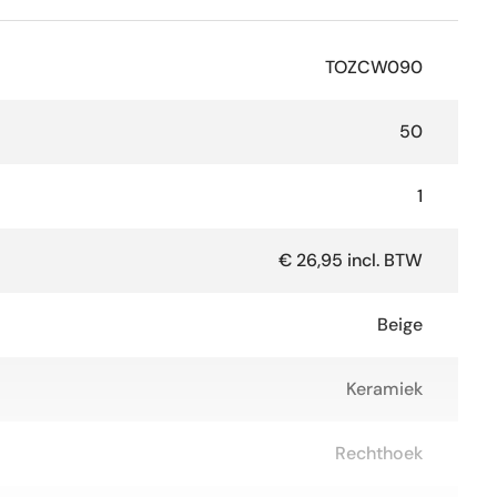
TOZCW090
50
1
€ 26,95 incl. BTW
Beige
Keramiek
Rechthoek