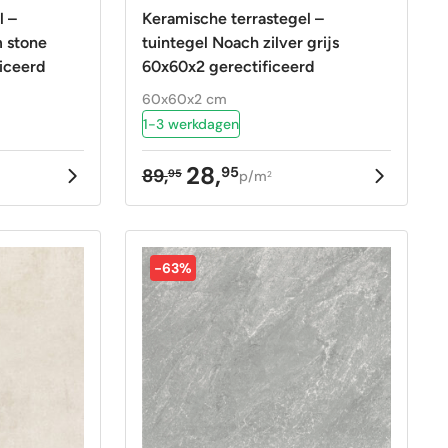
l –
Keramische terrastegel –
 stone
tuintegel Noach zilver grijs
iceerd
60x60x2 gerectificeerd
60x60x2 cm
1-3 werkdagen
28,
95
89,
95
p/m
2
ke
Oorspronkelijke
Huidige
prijs
prijs
was:
is:
89,95.
28,95.
-63%