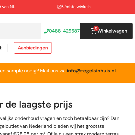
d van NL
5 échte winkels
0
0488-429587
Winkelwagen
t
Aanbiedingen
en sample nodig? Mail ons via
info@tegelsinhuis.nl
.
Tegel outlet
Tegel outlet
 de laagste prijs
Op zoek naar een laatste restant partij
Op zoek naar een laatste restant partij
uwelijks onderhoud vragen en toch betaalbaar zijn? Dan
voor een abnormaal lage prijs?
voor een abnormaal lage prijs?
tegeloutlet van Nederland bieden wij het grootste
 vanaf €28,95 per m². Of je nu een strak modern terras