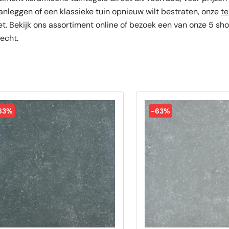
aanleggen of een klassieke tuin opnieuw wilt bestraten, onze
te
Portugees
Decortegels
Taupe
Blauw
t. Bekijk ons assortiment online of bezoek een van onze 5 sh
Anti-slip
» Alle stijlen
Bruin
Roze
recht.
» Alle stijlen
» Alle kleuren
Rood
Goud
» Alle kleuren
63%
-63%