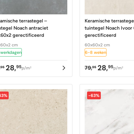
amische terrastegel –
Keramische terrastege
ntegel Noach antraciet
tuintegel Noach Ivoor
60x2 gerectificeerd
gerectificeerd
x60x2 cm
60x60x2 cm
 werkdagen
6-8 weken
28,
28,
95
95
,
79,
95
95
p/m
p/m
2
2
rspronkelijke
uidige
Oorspronkelij
Huidige
ijs
ijs
prijs
prijs
as:
:
was:
is:
,95.
,95.
79,95.
28,95.
63%
-63%