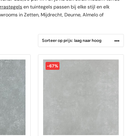
OP=OP tegels
OP=OP tegels
rrastegels
en tuintegels passen bij elke stijl en elk
owrooms in Zetten, Mijdrecht, Deurne, Almelo of
-67%