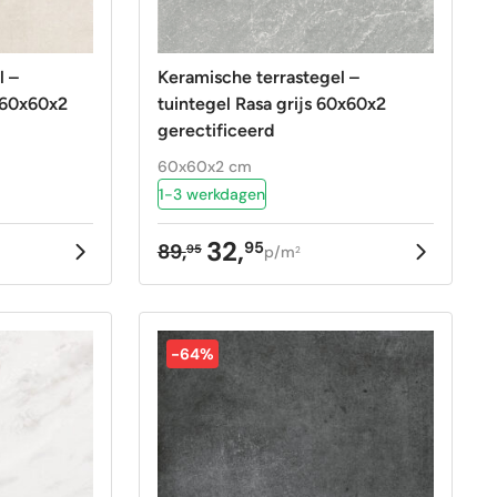
l –
Keramische terrastegel –
 60x60x2
tuintegel Rasa grijs 60x60x2
gerectificeerd
60x60x2 cm
1-3 werkdagen
32,
95
89,
95
p/m
2
ke
Oorspronkelijke
Huidige
prijs
prijs
was:
is:
89,95.
32,95.
-64%