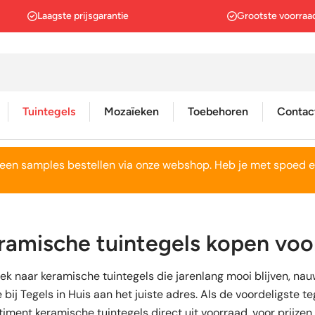
Laagste prijsgarantie
Grootste voorraa
Tuintegels
Mozaïeken
Toebehoren
Contac
een samples bestellen via onze webshop. Heb je met spoed e
Betonlook
Betonlook
Wit
Wit
Gepolijst
Metro tegels
Grijs
Grijs
Houtlook
Houtlook
Antraciet
Zwart
ramische tuintegels kopen voor
Marmerlook
Marmerlook
Zwart
Groen
ek naar keramische tuintegels die jarenlang mooi blijven, na
Natuursteen
Natuursteenlook
Beige
Geel
e bij Tegels in Huis aan het juiste adres. Als de voordeligste 
Terrazzo
Vintage wandtegels
Rood
Beige
timent keramische tuintegels direct uit voorraad, voor prijzen