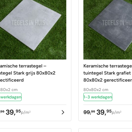
amische terrastegel –
Keramische terrastege
ntegel Stark grijs 80x80x2
tuintegel Stark grafiet antraciet
ectificeerd
80x80x2 gerectificeer
beschikbaar Op=Op
x80x2 cm
80x80x2 cm
 werkdagen
1-3 werkdagen
39,
39,
95
95
,
99,
95
95
p/m
p/m
2
2
rspronkelijke
uidige
Oorspronkelij
Huidige
ijs
ijs
prijs
prijs
as:
:
was:
is: