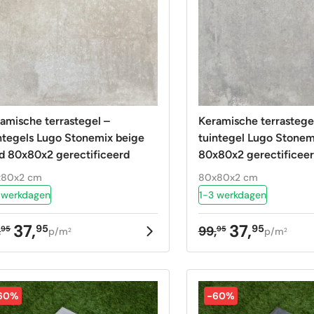
amische terrastegel –
Keramische terrastege
gels Lugo Stonemix beige
tuintegel Lugo Stonemix grijs
d 80x80x2 gerectificeerd
80x80x2 gerectifice
x80x2 cm
80x80x2 cm
 werkdagen
1-3 werkdagen
37,
37,
95
95
,
99,
95
95
p/m
p/m
2
2
rspronkelijke
uidige
Oorspronkelij
Huidige
ijs
ijs
prijs
prijs
as:
:
was:
is:
,95.
,95.
99,95.
37,95.
60%
-60%