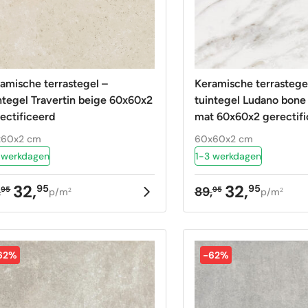
amische terrastegel –
Keramische terrastege
ntegel Travertin beige 60x60x2
tuintegel Ludano bon
ectificeerd
mat 60x60x2 gerectifi
x60x2 cm
60x60x2 cm
 werkdagen
1-3 werkdagen
32,
32,
95
95
,
89,
95
95
p/m
p/m
2
2
rspronkelijke
uidige
Oorspronkelij
Huidige
ijs
ijs
prijs
prijs
as:
:
was:
is:
,95.
,95.
89,95.
32,95.
62%
-62%