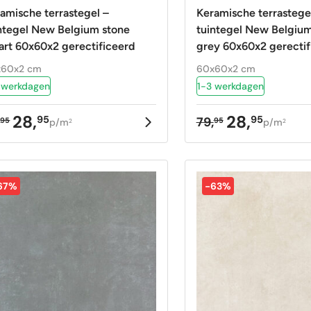
amische terrastegel –
Keramische terrastege
ntegel New Belgium stone
tuintegel New Belgium
rt 60x60x2 gerectificeerd
grey 60x60x2 gerectif
x60x2 cm
60x60x2 cm
 werkdagen
1-3 werkdagen
28,
28,
95
95
,
79,
95
95
p/m
p/m
2
2
rspronkelijke
uidige
Oorspronkelij
Huidige
ijs
ijs
prijs
prijs
as:
:
was:
is:
,95.
,95.
79,95.
28,95.
67%
-63%