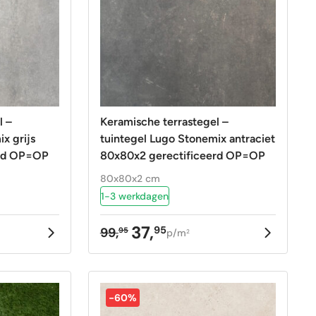
l –
Keramische terrastegel –
tuintegel Lugo Stonemix antraciet
erd OP=OP
80x80x2 gerectificeerd OP=OP
80x80x2 cm
1-3 werkdagen
37,
95
99,
95
p/m
2
ke
Oorspronkelijke
Huidige
prijs
prijs
was:
is:
99,95.
37,95.
-60%