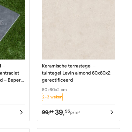
l –
Keramische terrastegel –
tuintegel Levin almond 60x60x2
d – Beperkt
gerectificeerd
60x60x2 cm
2-3 weken
39,
95
99,
95
p/m
2
ke
Oorspronkelijke
Huidige
prijs
prijs
was:
is: