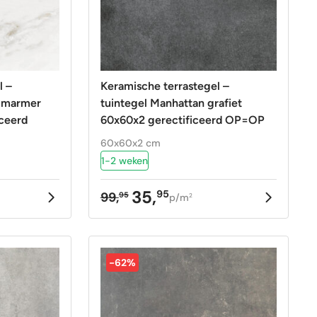
l –
Keramische terrastegel –
e marmer
tuintegel Manhattan grafiet
ceerd
60x60x2 gerectificeerd OP=OP
60x60x2 cm
1-2 weken
35,
95
99,
95
p/m
2
ke
Oorspronkelijke
Huidige
prijs
prijs
was:
is:
99,95.
35,95.
-62%