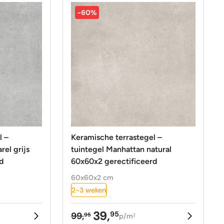
99,95.
39,95.
-60%
l –
Keramische terrastegel –
rel grijs
tuintegel Manhattan natural
d
60x60x2 gerectificeerd
60x60x2 cm
2-3 weken
39,
95
99,
95
p/m
2
ke
Oorspronkelijke
Huidige