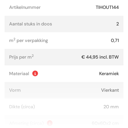
Artikelnummer
TIHOUT144
Aantal stuks in doos
2
2
m
per verpakking
0,71
2
Prijs per m
€ 44,95 incl. BTW
Materiaal
Keramiek
Vorm
Vierkant
Dikte (circa)
20 mm
Afmeting (circa)
60x60x2 cm