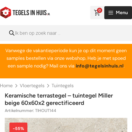
Ga
naar
0
Menu
de
inhoud
Producten
zoeken
Vanwege de vakantieperiode kun je op dit moment geen
samples bestellen via onze webshop. Heb je met spoed
een sample nodig? Mail ons via
info@tegelsinhuis.nl
.
Home
Vloertegels
Tuintegels
Keramische terrastegel – tuintegel Miller
beige 60x60x2 gerectificeerd
Artikelnummer: TIHOUT144
-55%