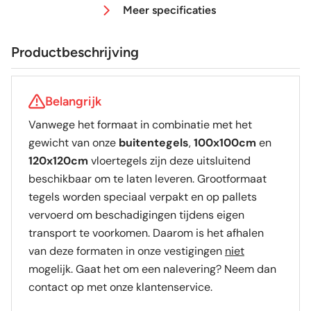
Meer specificaties
Antislipwaarde
R11
Productbeschrijving
Gerectificeerd
Ja
Belangrijk
Vorstbestendig
Ja
Vanwege het formaat in combinatie met het
gewicht van onze
buitentegels
,
100x100cm
en
Sortering
1e keus
120x120cm
vloertegels zijn deze uitsluitend
beschikbaar om te laten leveren. Grootformaat
Craquelé
Nee
tegels worden speciaal verpakt en op pallets
vervoerd om beschadigingen tijdens eigen
transport te voorkomen. Daarom is het afhalen
van deze formaten in onze vestigingen
niet
mogelijk. Gaat het om een nalevering? Neem dan
contact op met onze klantenservice.