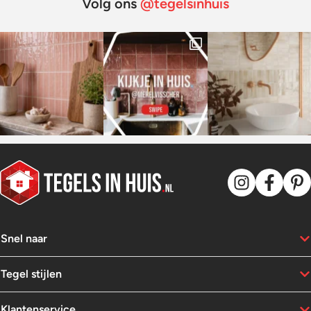
Volg ons
@tegelsinhuis
Snel naar
Tegel stijlen
Klantenservice