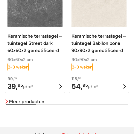
Keramische terrastegel –
Keramische terrastegel –
tuintegel Street dark
tuintegel Babilon bone
60x60x2 gerectificeerd
90x90x2 gerectificeerd
60x60x2 cm
90x90x2 cm
2-3 weken
2-3 weken
99,
118,
95
95
39,
54,
95
95
Oorspronkelijke
Huidige
Oorspronkelijke
Huidige
p/m
p/m
2
2
prijs
prijs
prijs
prijs
Meer producten
was:
is:
was:
is:
99,95.
39,95.
118,95.
54,95.