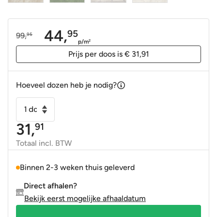
44,
95
99,
95
Oorspronkelijke
Huidige
p/m
2
prijs
prijs
Prijs per doos is € 31,91
was:
is:
99,95.
44,95.
Hoeveel dozen heb je nodig?
Keramische
terrastegel
31,
91
–
tuintegel
Totaal incl. BTW
Miller
beige
Binnen 2-3 weken thuis geleverd
60x60x2
Direct afhalen?
gerectificeerd
Bekijk eerst mogelijke afhaaldatum
aantal