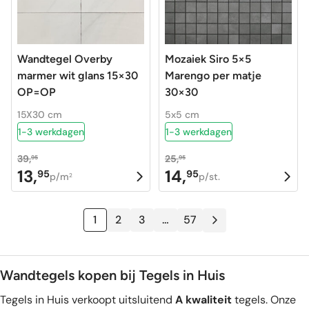
Wandtegel Overby
Mozaiek Siro 5×5
marmer wit glans 15×30
Marengo per matje
OP=OP
30×30
15X30 cm
5x5 cm
1-3 werkdagen
1-3 werkdagen
39,
25,
95
95
13,
14,
95
95
Oorspronkelijke
Huidige
Oorspronkelijke
Huidige
p/m
p/st.
2
prijs
prijs
prijs
prijs
was:
is:
was:
is:
1
2
3
…
57
39,95.
13,95.
25,95.
14,95.
Wandtegels kopen bij Tegels in Huis
Tegels in Huis verkoopt uitsluitend
A kwaliteit
tegels. Onze