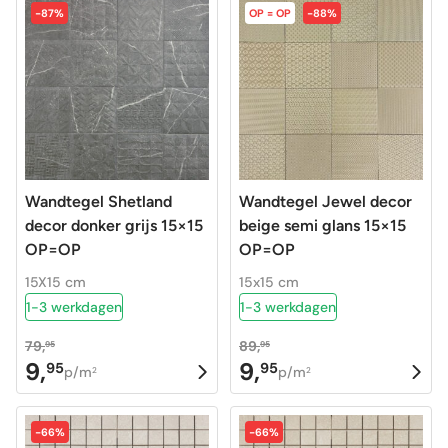
was:
is:
was:
is:
-87%
OP = OP
-88%
79,95.
9,95.
79,95.
9,95.
Wandtegel Shetland
Wandtegel Jewel decor
decor donker grijs 15×15
beige semi glans 15×15
OP=OP
OP=OP
15X15 cm
15x15 cm
1-3 werkdagen
1-3 werkdagen
79,
89,
95
95
9,
9,
95
95
Oorspronkelijke
Huidige
Oorspronkelijke
Huidige
p/m
p/m
2
2
prijs
prijs
prijs
prijs
was:
is:
was:
is:
-66%
-66%