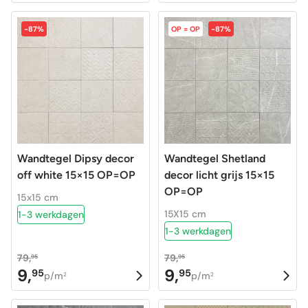
prijs
prijs
prijs
prijs
was:
is:
was:
is:
-87%
OP = OP
-87%
79,95.
9,95.
79,95.
9,95.
Wandtegel Dipsy decor
Wandtegel Shetland
off white 15×15 OP=OP
decor licht grijs 15×15
OP=OP
15x15 cm
15X15 cm
1-3 werkdagen
1-3 werkdagen
79,
79,
95
95
9,
9,
95
95
Oorspronkelijke
Huidige
Oorspronkelijke
Huidige
p/m
p/m
2
2
prijs
prijs
prijs
prijs