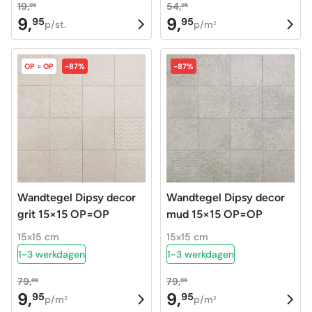
19,
54,
95
95
9,
9,
95
95
Oorspronkelijke
Huidige
Oorspronkelijke
Huidige
p/st.
p/m
2
prijs
prijs
prijs
prijs
was:
is:
was:
is:
OP = OP
-87%
-87%
19,95.
9,95.
54,95.
9,95.
Wandtegel Dipsy decor
Wandtegel Dipsy decor
grit 15×15 OP=OP
mud 15×15 OP=OP
15x15 cm
15x15 cm
1-3 werkdagen
1-3 werkdagen
79,
79,
95
95
9,
9,
95
95
Oorspronkelijke
Huidige
Oorspronkelijke
Huidige
p/m
p/m
2
2