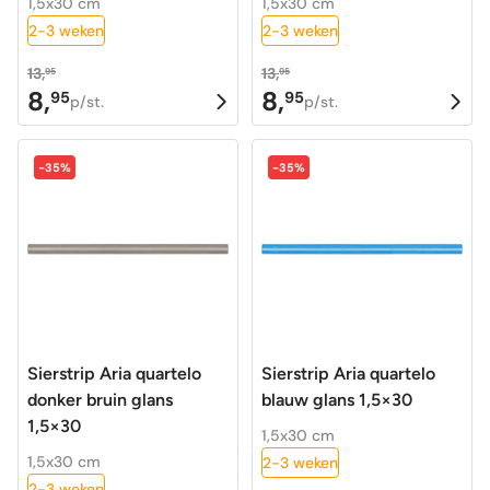
1,5x30 cm
1,5x30 cm
2-3 weken
2-3 weken
13,
13,
95
95
8,
8,
95
95
Oorspronkelijke
Huidige
Oorspronkelijke
Huidige
p/st.
p/st.
prijs
prijs
prijs
prijs
was:
is:
was:
is:
-35%
-35%
13,95.
8,95.
13,95.
8,95.
Sierstrip Aria quartelo
Sierstrip Aria quartelo
donker bruin glans
blauw glans 1,5×30
1,5×30
1,5x30 cm
1,5x30 cm
2-3 weken
2-3 weken