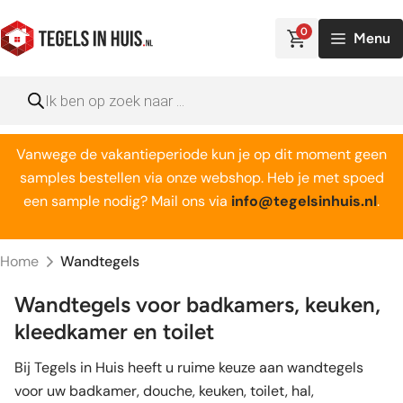
Ga
naar
0
Menu
de
inhoud
Producten
zoeken
Vanwege de vakantieperiode kun je op dit moment geen
samples bestellen via onze webshop. Heb je met spoed
een sample nodig? Mail ons via
info@tegelsinhuis.nl
.
Home
Wandtegels
Wandtegels voor badkamers, keuken,
kleedkamer en toilet
Bij Tegels in Huis heeft u ruime keuze aan wandtegels
voor uw badkamer, douche, keuken, toilet, hal,