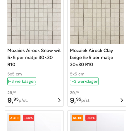
79,95.
9,95.
89,95.
9,95.
Mozaiek Airock Snow wit
Mozaiek Airock Clay
5×5 per matje 30×30
beige 5×5 per matje
R10
30×30 R10
5x5 cm
5x5 cm
1-3 werkdagen
1-3 werkdagen
29,
29,
95
95
9,
9,
95
95
Oorspronkelijke
Huidige
Oorspronkelijke
Huidige
p/st.
p/st.
prijs
prijs
prijs
prijs
was:
is:
was:
is:
ACTIE
-64%
ACTIE
-63%
29,95.
9,95.
29,95.
9,95.