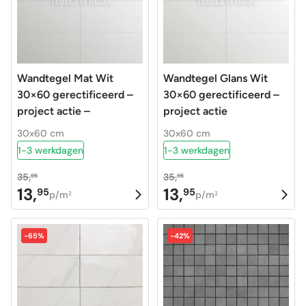
Wandtegel Mat Wit
Wandtegel Glans Wit
30×60 gerectificeerd –
30×60 gerectificeerd –
project actie –
project actie
30x60 cm
30x60 cm
1-3 werkdagen
1-3 werkdagen
35,
35,
95
95
13,
13,
95
95
Oorspronkelijke
Huidige
Oorspronkelijke
Huidige
p/m
p/m
2
2
prijs
prijs
prijs
prijs
was:
is:
was:
is:
-65%
-42%
35,95.
13,95.
35,95.
13,95.