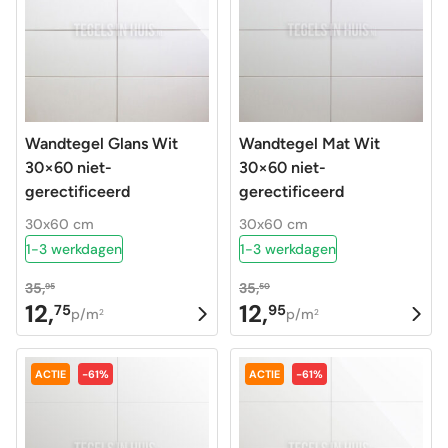
Wandtegel Glans Wit
Wandtegel Mat Wit
30×60 niet-
30×60 niet-
gerectificeerd
gerectificeerd
30x60 cm
30x60 cm
1-3 werkdagen
1-3 werkdagen
35,
35,
95
50
12,
12,
75
95
Oorspronkelijke
Huidige
Oorspronkelijke
Huidige
p/m
p/m
2
2
prijs
prijs
prijs
prijs
was:
is:
was:
is:
ACTIE
-61%
ACTIE
-61%
35,95.
12,75.
35,50.
12,95.