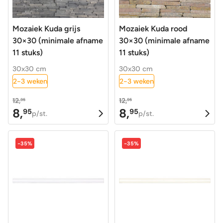
Mozaiek Kuda grijs
Mozaiek Kuda rood
30×30 (minimale afname
30×30 (minimale afname
11 stuks)
11 stuks)
30x30 cm
30x30 cm
2-3 weken
2-3 weken
12,
12,
95
95
8,
8,
95
95
Oorspronkelijke
Huidige
Oorspronkelijke
Huidige
p/st.
p/st.
prijs
prijs
prijs
prijs
was:
is:
was:
is:
-35%
-35%
12,95.
8,95.
12,95.
8,95.