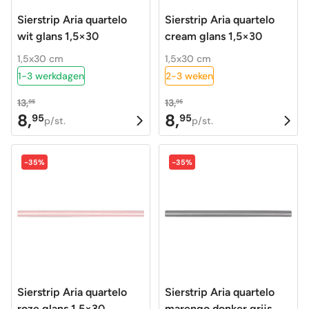
Sierstrip Aria quartelo
Sierstrip Aria quartelo
wit glans 1,5×30
cream glans 1,5×30
1,5x30 cm
1,5x30 cm
1-3 werkdagen
2-3 weken
13,
13,
95
95
8,
8,
95
95
Oorspronkelijke
Huidige
Oorspronkelijke
Huidige
p/st.
p/st.
prijs
prijs
prijs
prijs
was:
is:
was:
is:
-35%
-35%
13,95.
8,95.
13,95.
8,95.
Sierstrip Aria quartelo
Sierstrip Aria quartelo
roze glans 1,5×30
marengo donker grijs