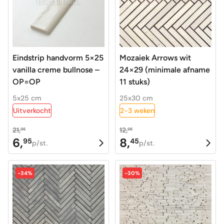
Eindstrip handvorm 5×25
Mozaiek Arrows wit
vanilla creme bullnose –
24×29 (minimale afname
OP=OP
11 stuks)
5x25 cm
25x30 cm
Uitverkocht
2-3 weken
21,
12,
95
95
6,
8,
95
45
Oorspronkelijke
Huidige
Oorspronkelijke
Huidige
p/st.
p/st.
prijs
prijs
prijs
prijs
was:
is:
was:
is:
-34%
-30%
21,95.
6,95.
12,95.
8,45.