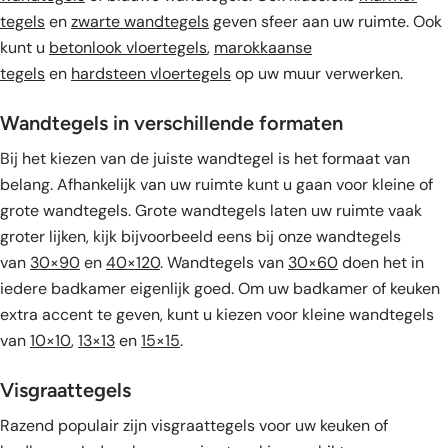
tegels
en
zwarte wandtegels
geven sfeer aan uw ruimte. Ook
kunt u
betonlook vloertegels
,
marokkaanse
tegels
en
hardsteen vloertegels
op uw muur verwerken.
Wandtegels in verschillende formaten
Bij het kiezen van de juiste wandtegel is het formaat van
belang. Afhankelijk van uw ruimte kunt u gaan voor kleine of
grote wandtegels. Grote wandtegels laten uw ruimte vaak
groter lijken, kijk bijvoorbeeld eens bij onze wandtegels
van
30×90
en
40×120
. Wandtegels van
30×60
doen het in
iedere badkamer eigenlijk goed. Om uw badkamer of keuken
extra accent te geven, kunt u kiezen voor kleine wandtegels
van
10×10
,
13×13
en
15×15
.
Visgraattegels
Razend populair zijn visgraattegels voor uw keuken of