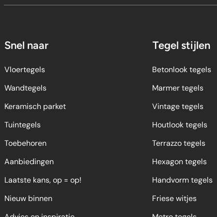
Snel naar
Tegel stijlen
Vloertegels
Betonlook tegels
Wandtegels
Marmer tegels
Keramisch parket
Vintage tegels
Tuintegels
Houtlook tegels
Toebehoren
Terrazzo tegels
Aanbiedingen
Hexagon tegels
Laatste kans, op = op!
Handvorm tegels
Nieuw binnen
Friese witjes
Advies en inspiratie
Metro tegels