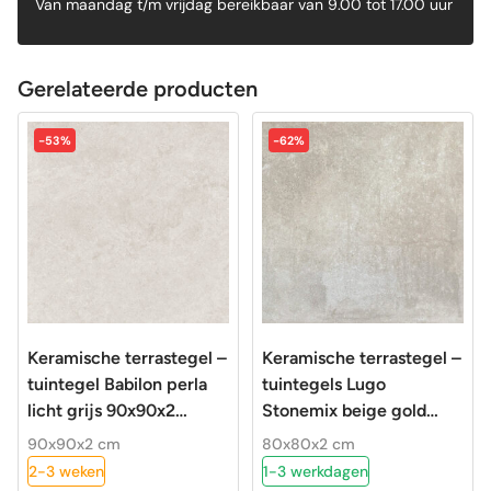
Van maandag t/m vrijdag bereikbaar van 9.00 tot 17.00 uur
Gerelateerde producten
-53%
-62%
Keramische terrastegel –
Keramische terrastegel –
tuintegel Babilon perla
tuintegels Lugo
licht grijs 90x90x2
Stonemix beige gold
gerectificeerd
80x80x2 gerectificeerd
90x90x2 cm
80x80x2 cm
2-3 weken
1-3 werkdagen