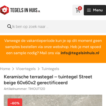
Ga
naar
0
Menu
de
inhoud
Producten
zoeken
Vanwege de vakantieperiode kun je op dit moment geen
samples bestellen via onze webshop. Heb je met spoed
een sample nodig? Mail ons via
info@tegelsinhuis.nl
.
Home
Vloertegels
Tuintegels
Keramische terrastegel – tuintegel Street
beige 60x60x2 gerectificeerd
Artikelnummer: TIHOUT120
-60%