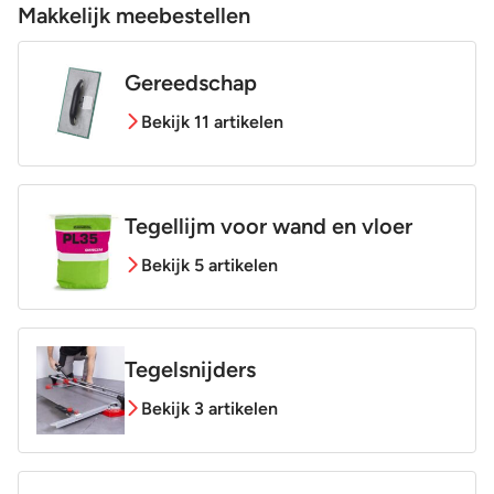
Vorstbestendig
Ja
Makkelijk meebestellen
Sortering
1e keus
Gereedschap
Bekijk 11 artikelen
Craquelé
Nee
Tegellijm voor wand en vloer
Bekijk 5 artikelen
Tegelsnijders
Bekijk 3 artikelen