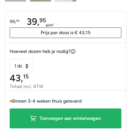
39,
95
99,
95
Oorspronkelijke
Huidige
p/m
2
prijs
prijs
Prijs per doos is € 43,15
was:
is:
99,95.
39,95.
Hoeveel dozen heb je nodig?
Keramische
terrastegel
43,
15
-
tuintegel
Totaal incl. BTW
Street
beige
Binnen 3-4 weken thuis geleverd
60x60x2
gerectificeerd
Toevoegen aan winkelwagen
aantal