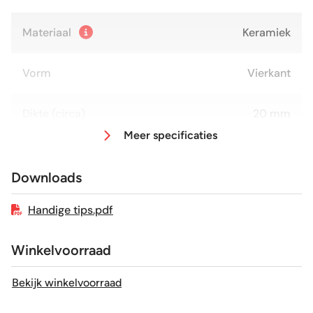
Materiaal
Keramiek
Vorm
Vierkant
Dikte (circa)
20 mm
Meer specificaties
Afmeting (circa)
60x60x2 cm
Downloads
Antislipwaarde
R11
Handige tips.pdf
Glans / Mat
Mat
Winkelvoorraad
Gerectificeerd
Ja
Bekijk winkelvoorraad