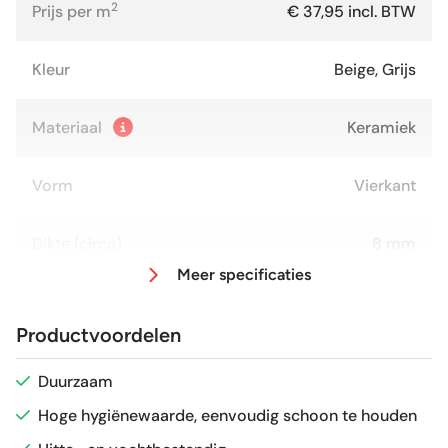
2
Prijs per m
€ 37,95 incl. BTW
Kleur
Beige, Grijs
Materiaal
Keramiek
Vorm
Vierkant
Dikte (circa)
8 mm
Meer specificaties
Afmeting (circa)
13x13 cm
Productvoordelen
Glans / Mat
Glans
Duurzaam
Hoge hygiënewaarde, eenvoudig schoon te houden
Gerectificeerd
Nee