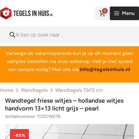
Ga
naar
0
Menu
de
inhoud
Producten
zoeken
Vanwege de vakantieperiode kun je op dit moment geen
samples bestellen via onze webshop. Heb je met spoed
een sample nodig? Mail ons via
info@tegelsinhuis.nl
.
Home
Wandtegels
Wandtegels 13x13 cm
Wandtegel friese witjes – hollandse witjes
handvorm 13×13 licht grijs – pearl
Artikelnummer: TOZCW078
-65%