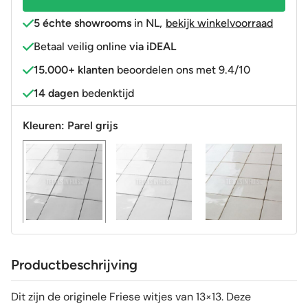
-
5 échte showrooms
in NL
,
bekijk winkelvoorraad
pearl
Betaal veilig online
via iDEAL
aantal
15.000+ klanten
beoordelen ons met 9.4/10
14 dagen
bedenktijd
Kleuren:
Parel grijs
Productbeschrijving
Dit zijn de originele Friese witjes van 13×13. Deze