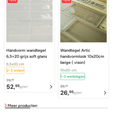
-33%
-32%
Handvorm wandtegel
Wandtegel Artic
6,5×20 grijs soft glans
handvormlook 10x20cm
beige ( vison)
6,5x20 cm
10x20 cm
2-3 weken
1-3 werkdagen
79,
95
52,
95
39,
Oorspronkelijke
Huidige
95
p/m
2
26,
95
Oorspronkelijke
Huidige
p/m
prijs
prijs
2
prijs
prijs
was:
is:
Meer producten
was:
is:
79,95.
52,95.
39,95.
26,95.