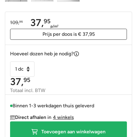
37,
95
109,
95
Oorspronkelijke
Huidige
p/m
2
prijs
prijs
Prijs per doos is € 37,95
was:
is:
109,95.
37,95.
Hoeveel dozen heb je nodig?
Wandtegel
friese
37,
95
witjes
-
Totaal incl. BTW
hollandse
witjes
Binnen 1-3 werkdagen thuis geleverd
handvorm
Direct afhalen
in
4 winkels
13x13
licht
Toevoegen aan winkelwagen
grijs