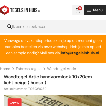
Ga
naar
0
Menu
de
inhoud
Producten
zoeken
Vanwege de vakantieperiode kun je op dit moment geen
samples bestellen via onze webshop. Heb je met spoed
een sample nodig? Mail ons via
info@tegelsinhuis.nl
.
Home
Fabresa tegels
Wandtegel Antic
Wandtegel Artic handvormlook 10x20cm
licht beige ( hueso )
Artikelnummer: TOZCW089
-32%