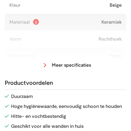
Kleur
Beige
Materiaal
Keramiek
Vorm
Rechthoek
Dikte (circa)
7 mm
Meer specificaties
Afmeting (circa)
10x20 cm
Productvoordelen
Glans / Mat
Glans
Duurzaam
Hoge hygiënewaarde, eenvoudig schoon te houden
Gerectificeerd
Nee
Hitte- en vochtbestendig
Vorstbestendig
Nee
Geschikt voor alle wanden in huis