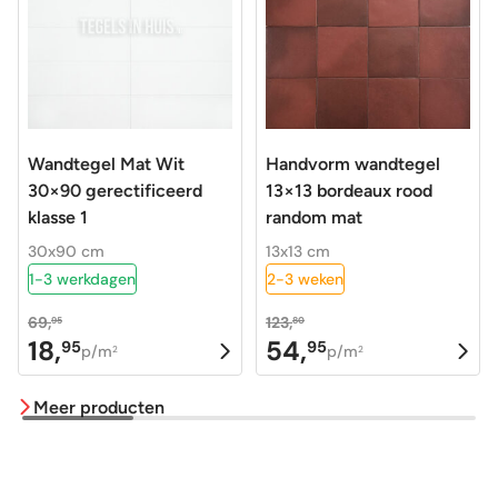
Wandtegel Mat Wit
Handvorm wandtegel
30×90 gerectificeerd
13×13 bordeaux rood
klasse 1
random mat
30x90 cm
13x13 cm
1-3 werkdagen
2-3 weken
69,
123,
95
80
18,
54,
95
95
Oorspronkelijke
Huidige
Oorspronkelijke
Huidige
p/m
p/m
2
2
prijs
prijs
prijs
prijs
Meer producten
was:
is:
was:
is:
69,95.
18,95.
123,80.
54,95.