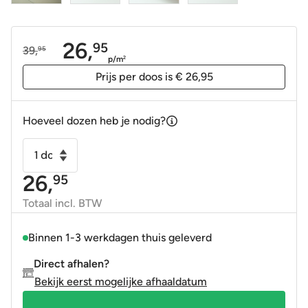
26,
95
39,
95
Oorspronkelijke
Huidige
p/m
2
prijs
prijs
Prijs per doos is € 26,95
was:
is:
39,95.
26,95.
Hoeveel dozen heb je nodig?
Wandtegel
Artic
26,
95
handvormlook
10x20cm
Totaal incl. BTW
licht
beige
Binnen 1-3 werkdagen thuis geleverd
(
Direct afhalen?
hueso
Bekijk eerst mogelijke afhaaldatum
)
aantal