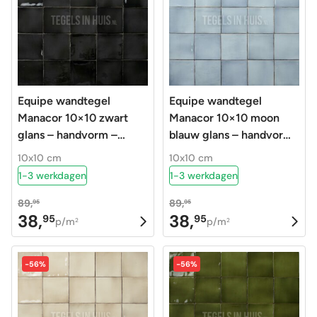
Equipe wandtegel
Equipe wandtegel
Manacor 10×10 zwart
Manacor 10×10 moon
glans – handvorm –
blauw glans – handvorm
zellige look – 26916
– zellige look – 26911
10x10 cm
10x10 cm
1-3 werkdagen
1-3 werkdagen
89,
89,
95
95
38,
38,
95
95
Oorspronkelijke
Huidige
Oorspronkelijke
Huidige
p/m
p/m
2
2
prijs
prijs
prijs
prijs
was:
is:
was:
is:
-56%
-56%
89,95.
38,95.
89,95.
38,95.