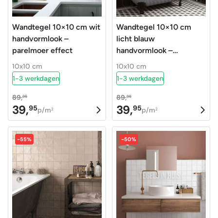
Wandtegel 10×10 cm wit
Wandtegel 10×10 cm
handvormlook –
licht blauw
parelmoer effect
handvormlook –
parelmoer effect
10x10 cm
10x10 cm
1-3 werkdagen
1-3 werkdagen
89,
89,
95
95
39,
39,
95
95
Oorspronkelijke
Huidige
Oorspronkelijke
Huidige
p/m
p/m
2
2
prijs
prijs
prijs
prijs
was:
is:
was:
is:
-55%
-50%
89,95.
39,95.
89,95.
39,95.