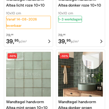
Altea licht roze 10×10
Altea donker roze 10×10
10x10 cm
10x10 cm
Vanaf 14-08-2026
1-3 werkdagen
leverbaar
79,
79,
95
95
39,
39,
95
95
Oorspronkelijke
Huidige
Oorspronkelijke
Huidige
p/m
p/m
2
2
prijs
prijs
prijs
prijs
was:
is:
was:
is:
-50%
-50%
79,95.
39,95.
79,95.
39,95.
Wandtegel handvorm
Wandtegel handvorm
Altea mint groen 10×10
Altea donker groen