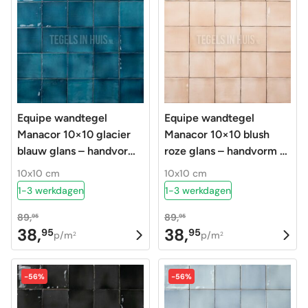
Equipe wandtegel
Equipe wandtegel
Manacor 10×10 glacier
Manacor 10×10 blush
blauw glans – handvorm
roze glans – handvorm –
– zellige look – 26915
zellige look – 26914
10x10 cm
10x10 cm
1-3 werkdagen
1-3 werkdagen
89,
89,
95
95
38,
38,
95
95
Oorspronkelijke
Huidige
Oorspronkelijke
Huidige
p/m
p/m
2
2
prijs
prijs
prijs
prijs
was:
is:
was:
is:
-56%
-56%
89,95.
38,95.
89,95.
38,95.