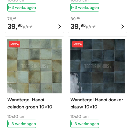
10x10 cm
10x10 cm
1-3 werkdagen
1-3 werkdagen
79,
89,
95
95
39,
39,
95
95
Oorspronkelijke
Huidige
Oorspronkelijke
Huidige
p/m
p/m
2
2
prijs
prijs
prijs
prijs
was:
is:
was:
is:
-55%
-55%
79,95.
39,95.
89,95.
39,95.
Wandtegel Hanoi
Wandtegel Hanoi donker
celadon groen 10×10
blauw 10×10
10x10 cm
10x10 cm
1-3 werkdagen
1-3 werkdagen