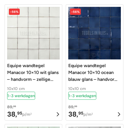
-56%
-56%
Equipe wandtegel
Equipe wandtegel
Manacor 10×10 wit glans
Manacor 10×10 ocean
– handvorm – zellige
blauw glans – handvorm
look – 26919 0,5 m2
– zellige look – 26920
10x10 cm
10x10 cm
1-3 werkdagen
1-3 werkdagen
89,
89,
95
95
38,
38,
95
95
Oorspronkelijke
Huidige
Oorspronkelijke
Huidige
p/m
p/m
2
2
prijs
prijs
prijs
prijs