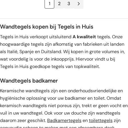
was:
is:
was:
is:
1
2
3
79,95.
43,95.
81,95.
43,95.
Wandtegels kopen bij Tegels in Huis
Tegels in Huis verkoopt uitsluitend
A kwaliteit
tegels. Onze
hoogwaardige tegels zijn afkomstig van fabrieken uit landen
als Italië, Spanje en Duitsland. Wij kopen in grote volumes in,
wat voordelig is voor de inkoopprijs. Hiervoor vindt u bij
Tegels in Huis goedkope tegels van topkwaliteit.
Wandtegels badkamer
Keramische wandtegels zijn een onderhoudsvriendelijke en
hygiënische oplossing voor uw badkamer en toilet. Omdat
keramisch wandtegels niet poreus zijn, trekt er geen vocht en
vuil in uw wandtegel. Ook voor uw douche zijn wandtegels
daarom zeer geschikt.
Badkamertegels
en
toilettegels
zijn
eenvoudig schoon te maken met een afneembare doek.