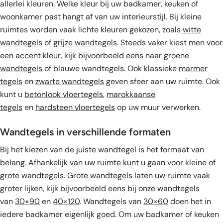
allerlei kleuren. Welke kleur bij uw badkamer, keuken of
woonkamer past hangt af van uw interieurstijl. Bij kleine
ruimtes worden vaak lichte kleuren gekozen, zoals
witte
wandtegels
of
grijze wandtegels
. Steeds vaker kiest men voor
een accent kleur, kijk bijvoorbeeld eens naar
groene
wandtegels
of blauwe wandtegels. Ook klassieke
marmer
tegels
en
zwarte wandtegels
geven sfeer aan uw ruimte. Ook
kunt u
betonlook vloertegels
,
marokkaanse
tegels
en
hardsteen vloertegels
op uw muur verwerken.
Wandtegels in verschillende formaten
Bij het kiezen van de juiste wandtegel is het formaat van
belang. Afhankelijk van uw ruimte kunt u gaan voor kleine of
grote wandtegels. Grote wandtegels laten uw ruimte vaak
groter lijken, kijk bijvoorbeeld eens bij onze wandtegels
van
30×90
en
40×120
. Wandtegels van
30×60
doen het in
iedere badkamer eigenlijk goed. Om uw badkamer of keuken