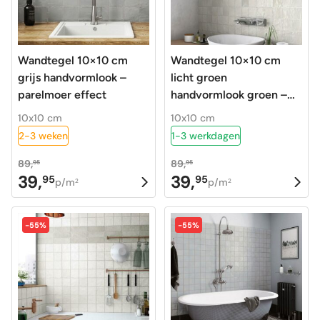
Wandtegel 10×10 cm
Wandtegel 10×10 cm
grijs handvormlook –
licht groen
parelmoer effect
handvormlook groen –
parelmoer effect
10x10 cm
10x10 cm
2-3 weken
1-3 werkdagen
89,
89,
95
95
39,
39,
95
95
Oorspronkelijke
Huidige
Oorspronkelijke
Huidige
p/m
p/m
2
2
prijs
prijs
prijs
prijs
was:
is:
was:
is:
-55%
-55%
89,95.
39,95.
89,95.
39,95.