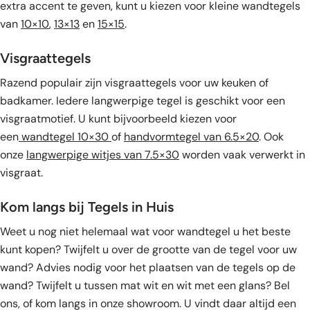
extra accent te geven, kunt u kiezen voor kleine wandtegels
van
10×10
,
13×13
en
15×15
.
Visgraattegels
Razend populair zijn visgraattegels voor uw keuken of
badkamer. Iedere langwerpige tegel is geschikt voor een
visgraatmotief. U kunt bijvoorbeeld kiezen voor
een
wandtegel 10×30
of
handvormtegel van 6.5×20
. Ook
onze
langwerpige witjes van 7.5×30
worden vaak verwerkt in
visgraat.
Kom langs bij Tegels in Huis
Weet u nog niet helemaal wat voor wandtegel u het beste
kunt kopen? Twijfelt u over de grootte van de tegel voor uw
wand? Advies nodig voor het plaatsen van de tegels op de
wand? Twijfelt u tussen mat wit en wit met een glans? Bel
ons, of kom langs in onze showroom. U vindt daar altijd een