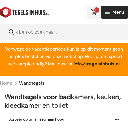
Ga
naar
0
Menu
de
inhoud
Producten
zoeken
Vanwege de vakantieperiode kun je op dit moment geen
samples bestellen via onze webshop. Heb je met spoed
een sample nodig? Mail ons via
info@tegelsinhuis.nl
.
Home
Wandtegels
Wandtegels voor badkamers, keuken,
kleedkamer en toilet