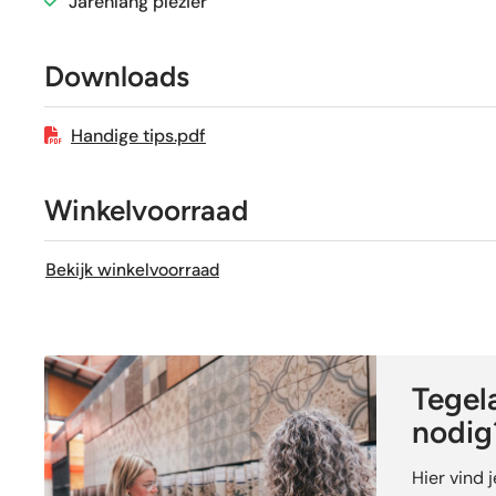
Jarenlang plezier
Sortering
Downloads
Craquelé
Handige tips.pdf
Winkelvoorraad
Bekijk winkelvoorraad
Tegela
nodig
Hier vind 