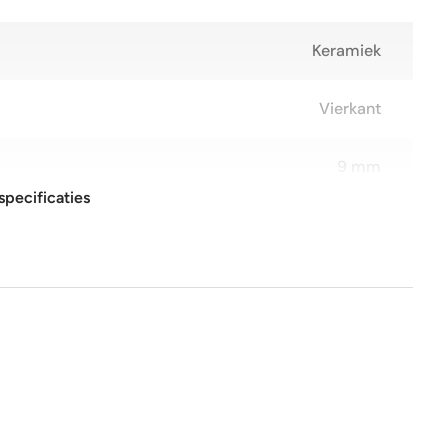
Keramiek
Vierkant
9 mm
specificaties
10x10 cm
glans
Nee
Nee