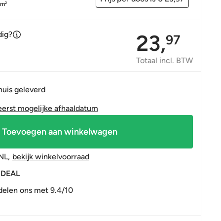
OP=OP tegels
OP=OP tegels
/m
2
dig?
23,
97
Totaal incl. BTW
huis geleverd
eerst mogelijke afhaaldatum
Toevoegen aan winkelwagen
NL
,
bekijk winkelvoorraad
 iDEAL
elen ons met 9.4/10