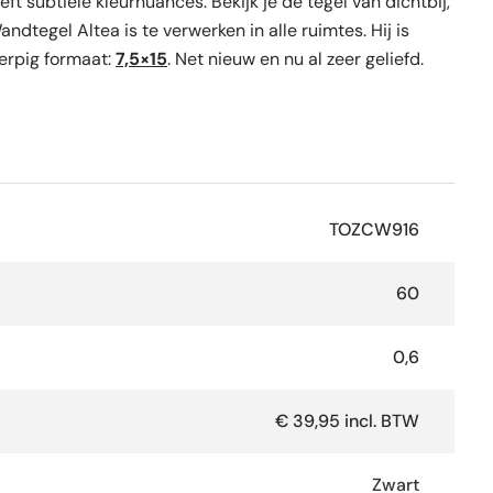
t subtiele kleurnuances. Bekijk je de tegel van dichtbij,
ndtegel Altea is te verwerken in alle ruimtes. Hij is
erpig formaat:
7,5×15
. Net nieuw en nu al zeer geliefd.
TOZCW916
60
0,6
€ 39,95 incl. BTW
Zwart