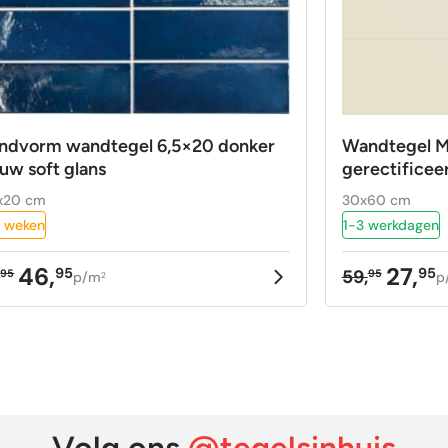
ndvorm wandtegel 6,5×20 donker
Wandtegel 
uw soft glans
gerectificee
x20 cm
30x60 cm
 weken
1-3 werkdagen
46,
27,
95
95
,
59,
95
95
p/m
p
2
rspronkelijke
idige
Oorspron
Huidige
ijs
ijs
prijs
prijs
as:
:
was:
is:
,95.
,95.
59,95.
27,95.
Volg ons
@tegelsinhuis