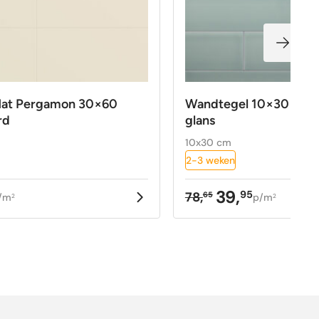
Mat Pergamon 30×60
Wandtegel 10×30 cm 
rd
glans
10x30 cm
2-3 weken
39,
95
78,
65
/m
p/m
2
2
kelijke
Oorspronkelijke
Huidige
prijs
prijs
was:
is:
78,65.
39,95.