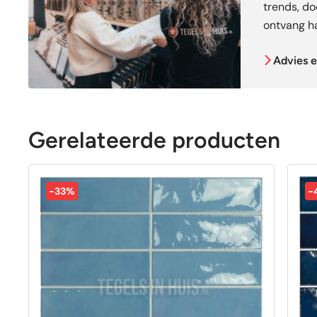
trends, doe
ontvang ha
Advies e
Gerelateerde producten
-33%
-