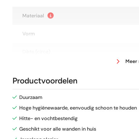
Materiaal
Vorm
Dikte (circa)
Meer 
Afmeting (circa)
Productvoordelen
Glans / Mat
Duurzaam
Gerectificeerd
Hoge hygiënewaarde, eenvoudig schoon te houden
Hitte- en vochtbestendig
Vorstbestendig
Geschikt voor alle wanden in huis