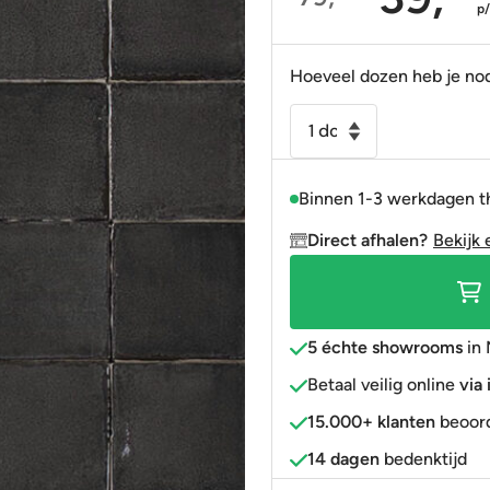
Oorspronkelijke
Huidige
p
Portugees
Decortegels
Taupe
Blauw
prijs
prijs
was:
is:
Anti-slip
» Alle stijlen
Bruin
Roze
Hoeveel dozen heb je no
79,95.
39,95.
» Alle stijlen
» Alle kleuren
Rood
Wandtegel
handvorm
Goud
Altea
» Alle kleuren
Binnen 1-3 werkdagen t
zwart
10x10
Direct afhalen?
Bekijk 
aantal
5 échte showrooms
in 
Betaal veilig online
via
15.000+ klanten
beoord
14 dagen
bedenktijd