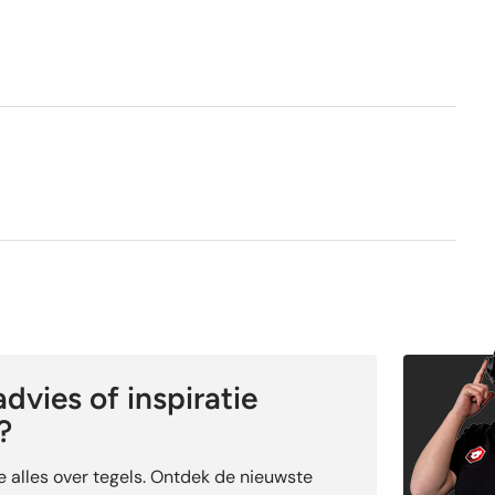
1e keus
Nee
dvies of inspiratie
?
je alles over tegels. Ontdek de nieuwste