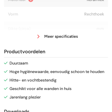
Vorm
Rechthoek
Dikte (circa)
mm
Meer specificaties
Afmeting (circa)
10x20 cm
Productvoordelen
Glans / Mat
Mat
Duurzaam
Hoge hygiënewaarde, eenvoudig schoon te houden
Gerectificeerd
Nee
Hitte- en vochtbestendig
Vorstbestendig
Nee
Geschikt voor alle wanden in huis
Jarenlang plezier
Sortering
1e keus
Downloads