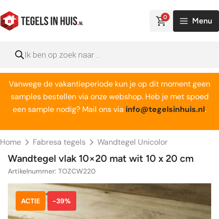
Ga
naar
0
Menu
de
inhoud
Producten
zoeken
Vanwege de vakantieperiode kun je op dit moment geen
samples bestellen via onze webshop. Heb je met spoed
een sample nodig? Mail ons via
info@tegelsinhuis.nl
.
Home
Fabresa tegels
Wandtegel Unicolor
Wandtegel vlak 10×20 mat wit 10 x 20 cm
Artikelnummer: TOZCW220
ACTIE
-39%