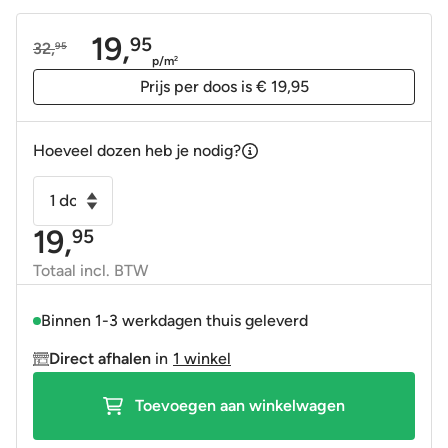
19,
95
32,
95
Oorspronkelijke
Huidige
p/m
2
prijs
prijs
Prijs per doos is € 19,95
was:
is:
32,95.
19,95.
Hoeveel dozen heb je nodig?
Wandtegel
vlak
19,
95
10x20
mat
Totaal incl. BTW
wit
10
Binnen 1-3 werkdagen thuis geleverd
x
Direct afhalen
in
1 winkel
20
cm
Toevoegen aan winkelwagen
aantal