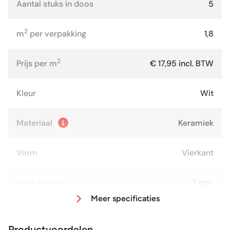
Aantal stuks in doos
5
2
m
per verpakking
1,8
2
Prijs per m
€ 17,95 incl. BTW
Kleur
Wit
Materiaal
Keramiek
Vorm
Vierkant
Dikte (circa)
7 mm
Meer specificaties
Afmeting (circa)
60x60 cm
Productvoordelen