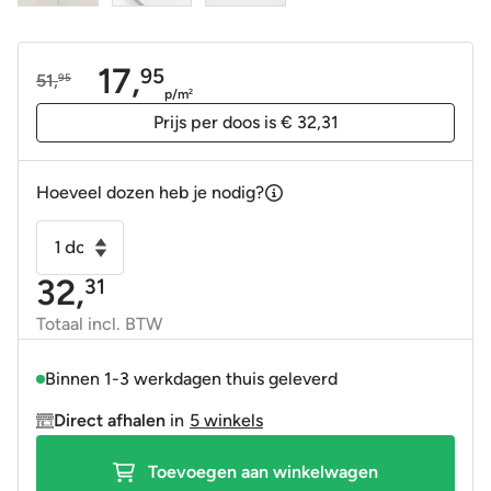
17,
95
51,
95
Oorspronkelijke
Huidige
p/m
2
prijs
prijs
Prijs per doos is € 32,31
was:
is:
51,95.
17,95.
Hoeveel dozen heb je nodig?
Vloertegel
-
32,
31
Wandtegel
Noach
Totaal incl. BTW
wit
60x60
Binnen 1-3 werkdagen thuis geleverd
gerectificeerd
Direct afhalen
in
5 winkels
-
betonlook
Toevoegen aan winkelwagen
R9