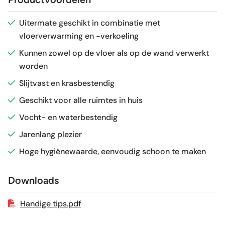
Antislipwaarde
R9
Uitermate geschikt in combinatie met
vloerverwarming en -verkoeling
Glans / Mat
Mat
Kunnen zowel op de vloer als op de wand verwerkt
worden
Gerectificeerd
Ja
Slijtvast en krasbestendig
Vorstbestendig
Ja
Geschikt voor alle ruimtes in huis
Vocht- en waterbestendig
Sortering
1e keus
Jarenlang plezier
Hoge hygiënewaarde, eenvoudig schoon te maken
Craquelé
Nee
Downloads
Geschikt voor vloerverwarming
Ja
Handige tips.pdf