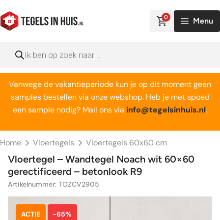
Ga
naar
0
Menu
de
inhoud
Producten
zoeken
Vanwege de vakantieperiode kun je op dit moment geen
samples bestellen via onze webshop. Heb je met spoed
een sample nodig? Mail ons via
info@tegelsinhuis.nl
.
Home
Vloertegels
Vloertegels 60x60 cm
Vloertegel – Wandtegel Noach wit 60×60
gerectificeerd – betonlook R9
Artikelnummer: TOZCV2905
ACTIE
-65%