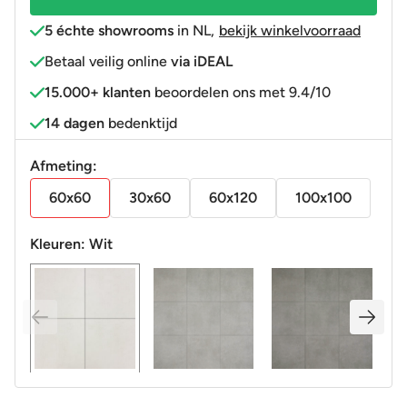
aantal
5 échte showrooms
in NL
,
bekijk winkelvoorraad
Betaal veilig online
via iDEAL
15.000+ klanten
beoordelen ons met 9.4/10
14 dagen
bedenktijd
Afmeting:
60x60
30x60
60x120
100x100
Kleuren:
Wit