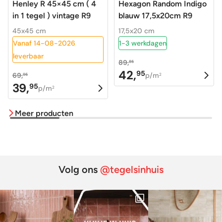
Henley R 45×45 cm ( 4
Hexagon Random Indigo
in 1 tegel ) vintage R9
blauw 17,5x20cm R9
45x45 cm
17,5x20 cm
Vanaf 14-08-2026
1-3 werkdagen
leverbaar
89,
85
42,
95
Oorspronkelijke
Huidige
69,
p/m
95
2
39,
95
Oorspronkelijke
Huidige
prijs
prijs
p/m
2
prijs
prijs
was:
is:
Meer producten
was:
is:
89,85.
42,95.
69,95.
39,95.
Volg ons
@tegelsinhuis