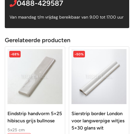
0488-429587
Van maandag t/m vrijdag bereikbaar van 9.00 tot 17.00 uur
Gerelateerde producten
-68%
-50%
Eindstrip handvorm 5×25
Sierstrip border London
hibiscus grijs bullnose
voor langwerpige witjes
5×30 glans wit
5x25 cm