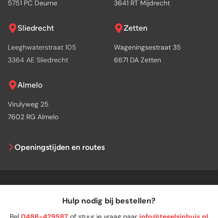
5751 PC Deurne
3641 RT Mijdrecht
Sliedrecht
Zetten
Leeghwaterstraat 105
Wageningsestraat 35
3364 AE Sliedrecht
6671 DA Zetten
Almelo
Virulyweg 25
7602 RG Almelo
Openingstijden en routes
Hulp nodig bij bestellen?
Bel
0488-429587
of stuur je vraag naar
info@tegelsinhuis.nl