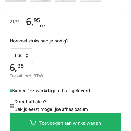
6,
95
21,
95
Oorspronkelijke
Huidige
p/st.
prijs
prijs
was:
is:
Hoeveel stuks heb je nodig?
21,95.
6,95.
Eindstrip
handvorm
6,
95
5x25
arctic
Totaal incl. BTW
wit
bullnose
Binnen 1-3 werkdagen thuis geleverd
-
Direct afhalen?
OP=OP
Bekijk eerst mogelijke afhaaldatum
aantal
Toevoegen aan winkelwagen