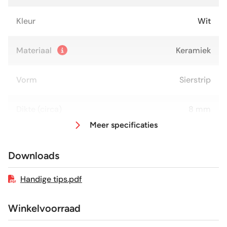
Kleur
Wit
Materiaal
Keramiek
Vorm
Sierstrip
Dikte (circa)
8 mm
Meer specificaties
Afmeting (circa)
5x25 cm
Downloads
Glans / Mat
Glans
Handige tips.pdf
Gerectificeerd
Nee
Winkelvoorraad
Vorstbestendig
Nee