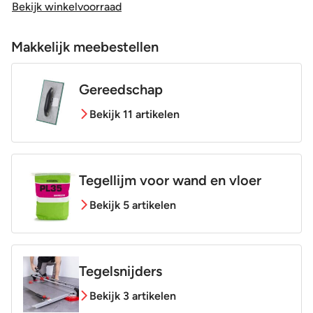
Bekijk winkelvoorraad
Sortering
1e keus
Makkelijk meebestellen
Craquelé
Nee
Gereedschap
Bekijk 11 artikelen
Tegellijm voor wand en vloer
Bekijk 5 artikelen
Tegelsnijders
Bekijk 3 artikelen