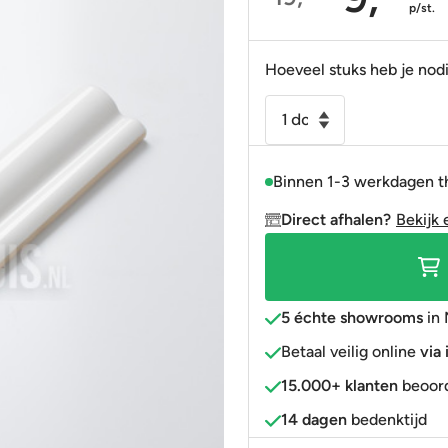
Oorspronkelijke
Huidige
p/st.
Portugees
Decortegels
Taupe
Blauw
prijs
prijs
was:
is:
Anti-slip
» Alle stijlen
Bruin
Roze
Hoeveel stuks heb je nod
19,95.
9,95.
» Alle stijlen
» Alle kleuren
Rood
Sierstrip
border
Goud
London
» Alle kleuren
Binnen 1-3 werkdagen t
voor
langwerpige
Direct afhalen?
Bekijk 
witjes
5x30
glans
wit
5 échte showrooms
in 
aantal
Betaal veilig online
via
15.000+ klanten
beoord
14 dagen
bedenktijd