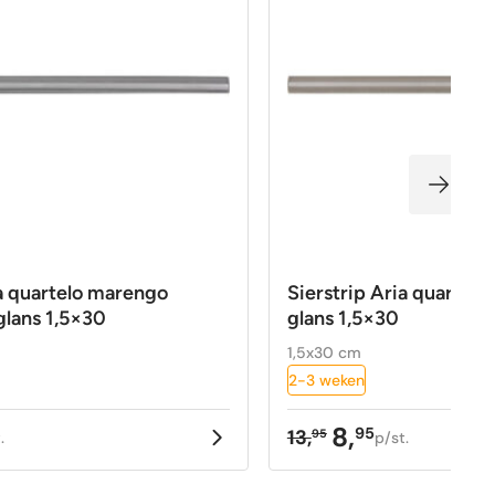
ia quartelo marengo
Sierstrip Aria quartelo
glans 1,5×30
glans 1,5×30
1,5x30 cm
2-3 weken
8,
95
13,
95
.
p/st.
kelijke
Oorspronkelijke
Huidige
prijs
prijs