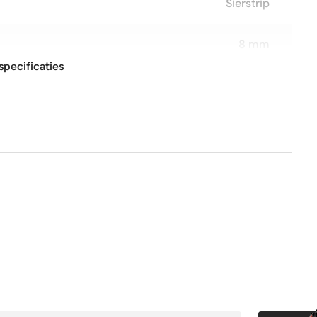
Sierstrip
8 mm
specificaties
5x30 cm
glans
Nee
Nee
1e keus
Nee