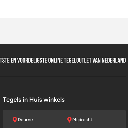
was:
is:
13,95.
8,95.
Tegels in Huis winkels
Deurne
Mijdrecht