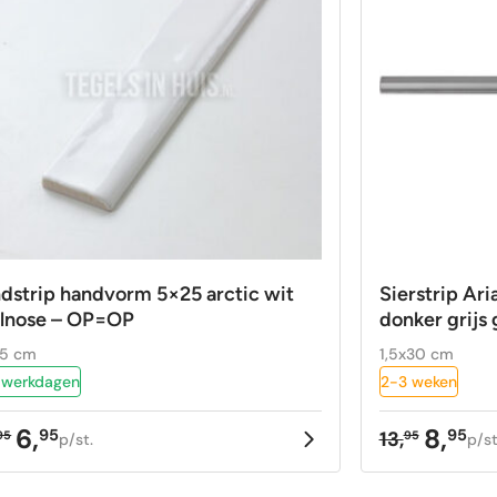
ndstrip handvorm 5×25 arctic wit
Sierstrip Ar
llnose – OP=OP
donker grijs 
25 cm
1,5x30 cm
 werkdagen
2-3 weken
6,
8,
95
95
13,
95
95
p/st.
p/st
rspronkelijke
idige
Oorspron
Huidige
ijs
ijs
prijs
prijs