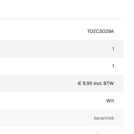
TOZCS029A
1
1
€ 9,95 incl. BTW
Wit
keramiek