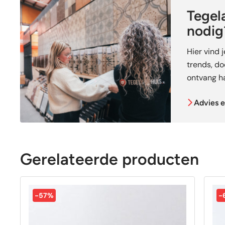
Tegela
nodig
Hier vind 
trends, doe
ontvang ha
Advies e
Gerelateerde producten
-57%
-