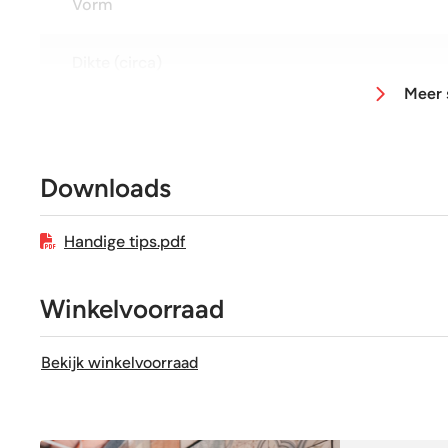
Vorm
Dikte (circa)
Meer 
Afmeting (circa)
Glans / Mat
Downloads
Gerectificeerd
Handige tips.pdf
Vorstbestendig
Winkelvoorraad
Sortering
Bekijk winkelvoorraad
Craquelé