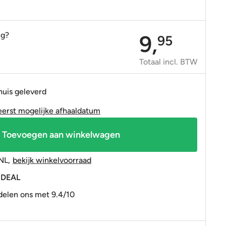
OP=OP tegels
OP=OP tegels
ig?
9,
95
Totaal incl. BTW
huis geleverd
eerst mogelijke afhaaldatum
Toevoegen aan winkelwagen
NL
,
bekijk winkelvoorraad
 iDEAL
elen ons met 9.4/10