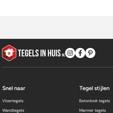
was:
is:
w
is
9,40.
3,95.
21
6,
Snel naar
Tegel stijlen
Vloertegels
Betonlook tegels
Wandtegels
Marmer tegels