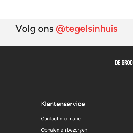
as:
:
was:
is:
,95.
95.
13,95.
8,95.
Volg ons
@tegelsinhuis
Klantenservice
Contactinformatie
Ophalen en bezorgen