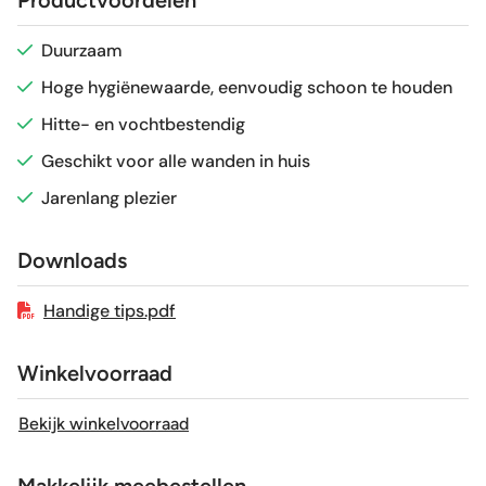
Productvoordelen
Glans / Mat
Mat
Duurzaam
Hoge hygiënewaarde, eenvoudig schoon te houden
Gerectificeerd
Nee
Hitte- en vochtbestendig
Vorstbestendig
Nee
Geschikt voor alle wanden in huis
Jarenlang plezier
Sortering
1e keus
Downloads
Craquelé
Nee
Handige tips.pdf
Winkelvoorraad
Bekijk winkelvoorraad