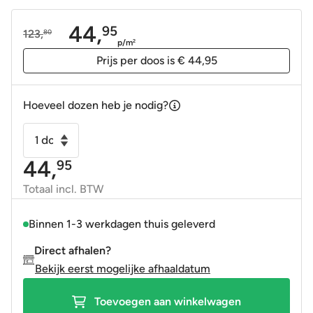
44,
95
123,
80
Oorspronkelijke
Huidige
p/m
2
prijs
prijs
Prijs per doos is € 44,95
was:
is:
123,80.
44,95.
Hoeveel dozen heb je nodig?
Handvorm
wandtegel
44,
95
13x13
roze
Totaal incl. BTW
random
mat
Binnen 1-3 werkdagen thuis geleverd
aantal
Direct afhalen?
Bekijk eerst mogelijke afhaaldatum
Toevoegen aan winkelwagen