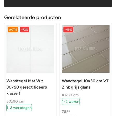
Gerelateerde producten
ACTIE
-72%
-49%
Wandtegel Mat Wit
Wandtegel 10×30 cm VT
30×90 gerectificeerd
Zink grijs glans
klasse 1
10x30 cm
30x90 cm
1-2 weken
1-3 werkdagen
78,
65