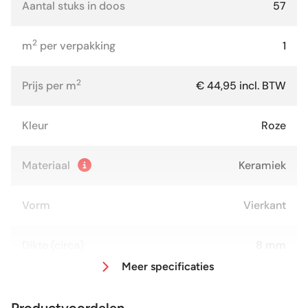
Aantal stuks in doos
57
2
m
per verpakking
1
2
Prijs per m
€ 44,95 incl. BTW
Kleur
Roze
Materiaal
Keramiek
Vorm
Vierkant
Dikte (circa)
8 mm
Meer specificaties
Afmeting (circa)
13x13 cm