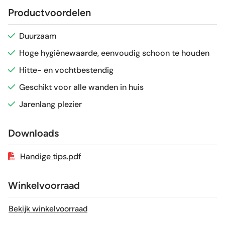
Productvoordelen
Glans / Mat
Glans
Duurzaam
Hoge hygiënewaarde, eenvoudig schoon te houden
Gerectificeerd
Nee
Hitte- en vochtbestendig
Vorstbestendig
Nee
Geschikt voor alle wanden in huis
Jarenlang plezier
Sortering
1e keus
Downloads
Craquelé
Nee
Handige tips.pdf
Winkelvoorraad
Bekijk winkelvoorraad