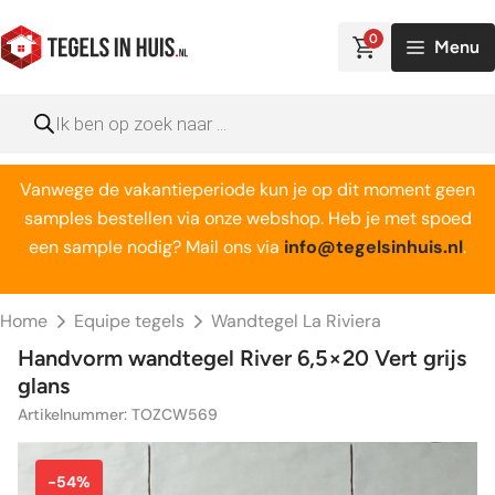
Ga
naar
0
Menu
de
inhoud
Producten
zoeken
Vanwege de vakantieperiode kun je op dit moment geen
samples bestellen via onze webshop. Heb je met spoed
een sample nodig? Mail ons via
info@tegelsinhuis.nl
.
Home
Equipe tegels
Wandtegel La Riviera
Handvorm wandtegel River 6,5×20 Vert grijs
glans
Artikelnummer: TOZCW569
-54%