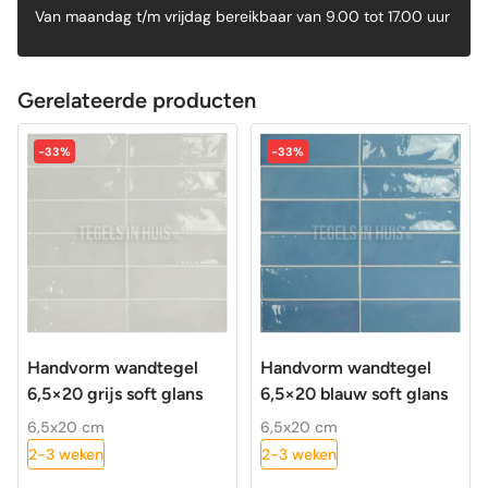
Van maandag t/m vrijdag bereikbaar van 9.00 tot 17.00 uur
Gerelateerde producten
-33%
-33%
Handvorm wandtegel
Handvorm wandtegel
6,5×20 grijs soft glans
6,5×20 blauw soft glans
6,5x20 cm
6,5x20 cm
2-3 weken
2-3 weken