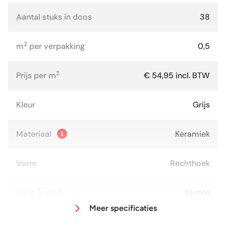
Aantal stuks in doos
38
2
m
per verpakking
0,5
2
Prijs per m
€ 54,95 incl. BTW
Kleur
Grijs
Materiaal
Keramiek
Vorm
Rechthoek
Dikte (circa)
10 mm
Meer specificaties
Afmeting (circa)
6,5x20 cm