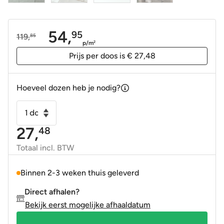
54,
95
119,
85
Oorspronkelijke
Huidige
p/m
2
prijs
prijs
Prijs per doos is € 27,48
was:
is:
119,85.
54,95.
Hoeveel dozen heb je nodig?
Handvorm
wandtegel
27,
48
River
6,5x20
Totaal incl. BTW
Vert
grijs
Binnen 2-3 weken thuis geleverd
glans
Direct afhalen?
aantal
Bekijk eerst mogelijke afhaaldatum