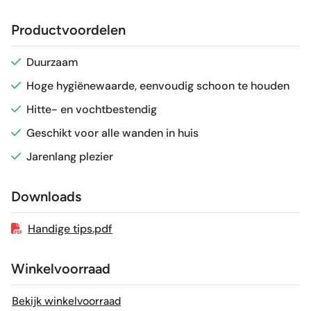
Afmeting (circa)
20x20 cm
Productvoordelen
Glans / Mat
Glans
Duurzaam
Hoge hygiënewaarde, eenvoudig schoon te houden
Gerectificeerd
Nee
Hitte- en vochtbestendig
Vorstbestendig
Nee
Geschikt voor alle wanden in huis
Jarenlang plezier
Sortering
1e keus
Downloads
Craquelé
Nee
Handige tips.pdf
Winkelvoorraad
Bekijk winkelvoorraad