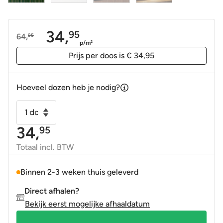
34,
95
64,
95
Oorspronkelijke
Huidige
p/m
2
prijs
prijs
Prijs per doos is € 34,95
was:
is:
64,95.
34,95.
Hoeveel dozen heb je nodig?
Wandtegel
KitKat
34,
95
Arrow
Victorian
Totaal incl. BTW
Groen
1,5x10
Binnen 2-3 weken thuis geleverd
cm
Direct afhalen?
aantal
Bekijk eerst mogelijke afhaaldatum