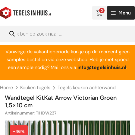
Ga
naar
0
Menu
de
inhoud
Producten
zoeken
Vanwege de vakantieperiode kun je op dit moment geen
samples bestellen via onze webshop. Heb je met spoed
een sample nodig? Mail ons via
info@tegelsinhuis.nl
.
Home
Keuken tegels
Tegels keuken achterwand
Wandtegel KitKat Arrow Victorian Groen
1,5×10 cm
Artikelnummer: TIHDW237
-46%