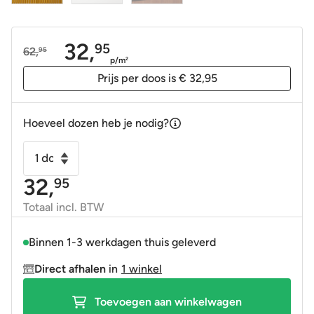
32,
95
62,
95
Oorspronkelijke
Huidige
p/m
2
prijs
prijs
Prijs per doos is € 32,95
was:
is:
62,95.
32,95.
Hoeveel dozen heb je nodig?
Wandtegel
KitKat
32,
95
Arrow
Honey
Totaal incl. BTW
geel
1,5x10
Binnen 1-3 werkdagen thuis geleverd
cm
Direct afhalen
in
1 winkel
aantal
Toevoegen aan winkelwagen