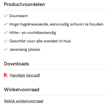
Productvoordelen
Glans / Mat
Glans
Duurzaam
Hoge hygiënewaarde, eenvoudig schoon te houden
Gerectificeerd
Nee
Hitte- en vochtbestendig
Vorstbestendig
Nee
Geschikt voor alle wanden in huis
Jarenlang plezier
Sortering
1e keus
Downloads
Craquelé
Nee
Handige tips.pdf
Winkelvoorraad
Bekijk winkelvoorraad