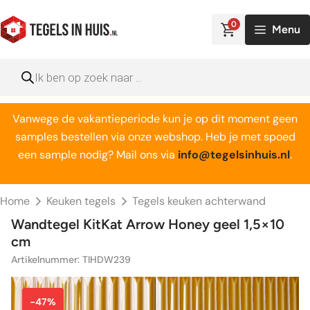
Ga
naar
0
Menu
de
inhoud
Producten
zoeken
Vanwege de vakantieperiode kun je op dit moment geen
samples bestellen via onze webshop. Heb je met spoed
een sample nodig? Mail ons via
info@tegelsinhuis.nl
.
Home
Keuken tegels
Tegels keuken achterwand
Wandtegel KitKat Arrow Honey geel 1,5×10
cm
Artikelnummer: TIHDW239
-47%