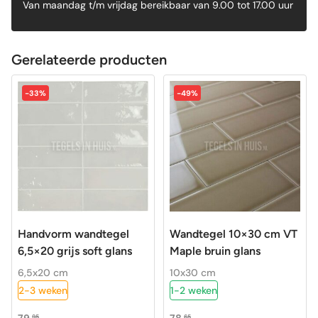
Van maandag t/m vrijdag bereikbaar van 9.00 tot 17.00 uur
Gerelateerde producten
-33%
-49%
Handvorm wandtegel
Wandtegel 10×30 cm VT
6,5×20 grijs soft glans
Maple bruin glans
6,5x20 cm
10x30 cm
2-3 weken
1-2 weken
79,
78,
95
65