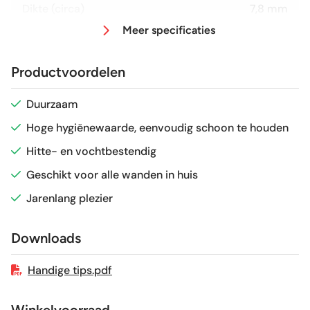
Dikte (circa)
7,8 mm
Meer specificaties
Afmeting (circa)
20x20 cm
Productvoordelen
Glans / Mat
Glans
Duurzaam
Hoge hygiënewaarde, eenvoudig schoon te houden
Gerectificeerd
Nee
Hitte- en vochtbestendig
Vorstbestendig
Nee
Geschikt voor alle wanden in huis
Jarenlang plezier
Sortering
1e keus
Downloads
Craquelé
Nee
Handige tips.pdf