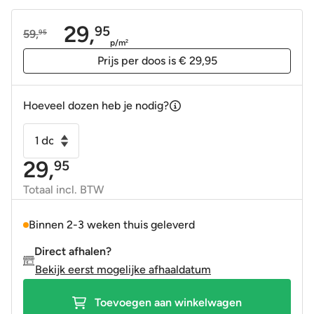
29,
95
59,
95
Oorspronkelijke
Huidige
p/m
2
prijs
prijs
Prijs per doos is € 29,95
was:
is:
59,95.
29,95.
Hoeveel dozen heb je nodig?
Wandtegel
KitKat
29,
95
Arrow
wit
Totaal incl. BTW
glans
1,5x10
Binnen 2-3 weken thuis geleverd
cm
Direct afhalen?
aantal
Bekijk eerst mogelijke afhaaldatum
Toevoegen aan winkelwagen