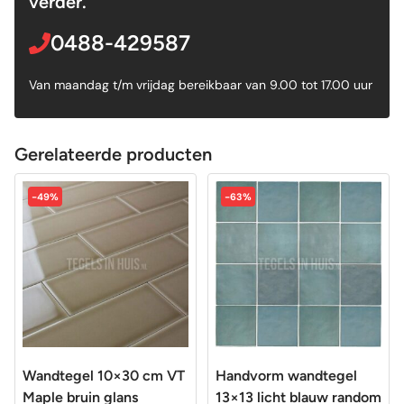
verder.
0488-429587
Van maandag t/m vrijdag bereikbaar van 9.00 tot 17.00 uur
Gerelateerde producten
-49%
-63%
Wandtegel 10×30 cm VT
Handvorm wandtegel
Maple bruin glans
13×13 licht blauw random