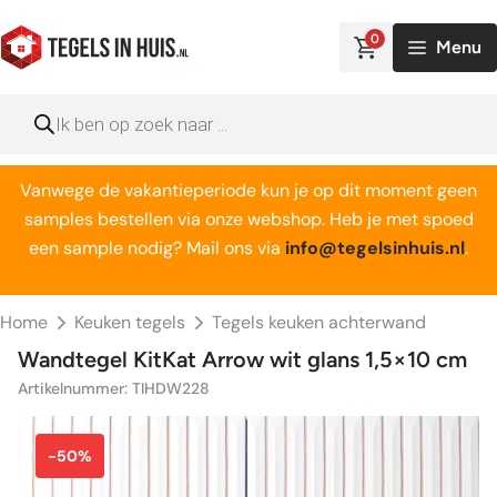
Ga
naar
0
Menu
de
inhoud
Producten
zoeken
Vanwege de vakantieperiode kun je op dit moment geen
samples bestellen via onze webshop. Heb je met spoed
een sample nodig? Mail ons via
info@tegelsinhuis.nl
.
Home
Keuken tegels
Tegels keuken achterwand
Wandtegel KitKat Arrow wit glans 1,5×10 cm
Artikelnummer: TIHDW228
-50%