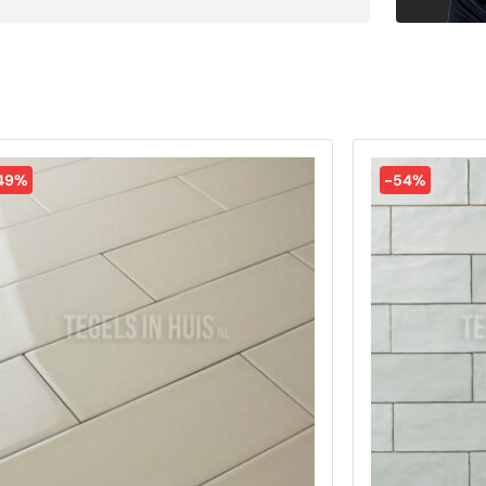
49%
-54%