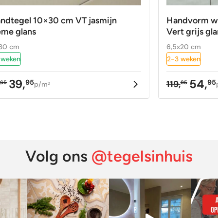
ndtegel 10×30 cm VT jasmijn
Handvorm wa
eme glans
Vert grijs gl
30 cm
6,5x20 cm
 weken
2-3 weken
39,
54,
95
95
,
119,
65
85
p/m
2
rspronkelijke
idige
Oorspron
Huidige
ijs
ijs
prijs
prijs
as:
:
was:
is:
,65.
,95.
119,85.
54,95.
Volg ons
@tegelsinhuis