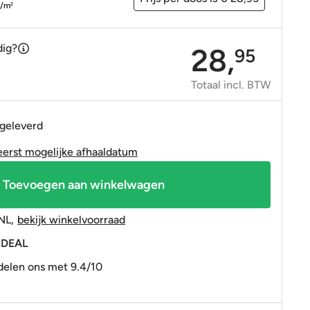
OP=OP tegels
OP=OP tegels
p/m
2
dig?
28,
95
Totaal incl. BTW
 geleverd
eerst mogelijke afhaaldatum
Toevoegen aan winkelwagen
NL
,
bekijk winkelvoorraad
 iDEAL
elen ons met 9.4/10