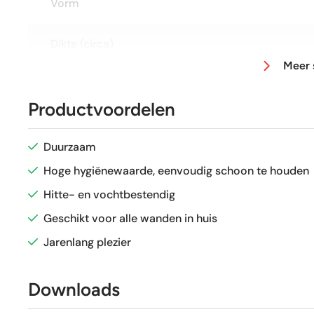
Vorm
Dikte (circa)
Meer 
Afmeting (circa)
Productvoordelen
Glans / Mat
Duurzaam
Gerectificeerd
Hoge hygiënewaarde, eenvoudig schoon te houden
Hitte- en vochtbestendig
Vorstbestendig
Geschikt voor alle wanden in huis
Jarenlang plezier
Sortering
Downloads
Craquelé