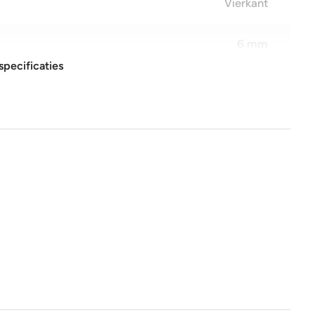
Vierkant
6 mm
specificaties
15x15 cm
glans
Nee
Nee
1e keus
Nee