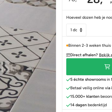
Oorspronkelijke
Huidige
Portugees
Decortegels
Taupe
Blauw
prijs
prijs
was:
is:
Anti-slip
» Alle stijlen
Bruin
Roze
Hoeveel dozen heb je no
78,90.
28,95.
» Alle stijlen
» Alle kleuren
Rood
Wandtegel
15x15
Goud
cm
» Alle kleuren
Binnen 2-3 weken thuis
Artic
grijs
Direct afhalen?
Bekijk 
gris
decor
mix
handvorm
5 échte showrooms
in 
look
Betaal veilig online
via
aantal
15.000+ klanten
beoord
14 dagen
bedenktijd