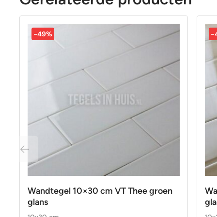
-49%
-
Wandtegel 10×30 cm VT Thee groen
Wa
glans
gl