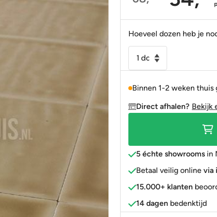
Oorspronkelijke
Huidige
Portugees
Decortegels
Taupe
Blauw
prijs
prijs
was:
is:
Anti-slip
» Alle stijlen
Bruin
Roze
Hoeveel dozen heb je no
68,90.
34,95.
» Alle stijlen
» Alle kleuren
Rood
Wandtegel
15x15
Goud
cm
» Alle kleuren
Binnen 1-2 weken thuis
Artic
Beige
Direct afhalen?
Bekijk 
-
vision
handvorm
look
5 échte showrooms
in 
aantal
Betaal veilig online
via
15.000+ klanten
beoord
14 dagen
bedenktijd