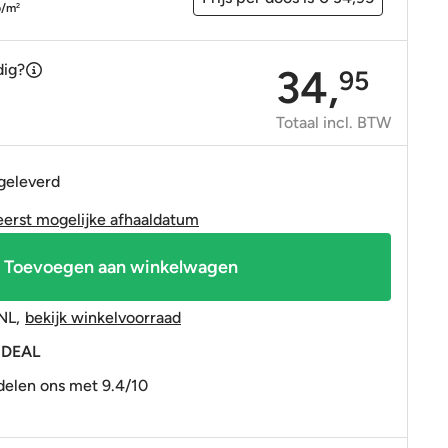
OP=OP tegels
OP=OP tegels
p/m
2
dig?
34,
95
Totaal incl. BTW
 geleverd
eerst mogelijke afhaaldatum
Toevoegen aan winkelwagen
NL
,
bekijk winkelvoorraad
 iDEAL
elen ons met 9.4/10