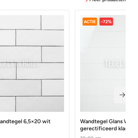
ACTIE
-72%
ndtegel 6,5×20 wit
Wandtegel Glans Wit 
gerectificeerd klasse 1