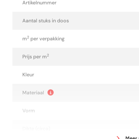
Artikelnummer
Aantal stuks in doos
2
m
per verpakking
2
Prijs per m
Kleur
Materiaal
Vorm
Dikte (circa)
Meer 