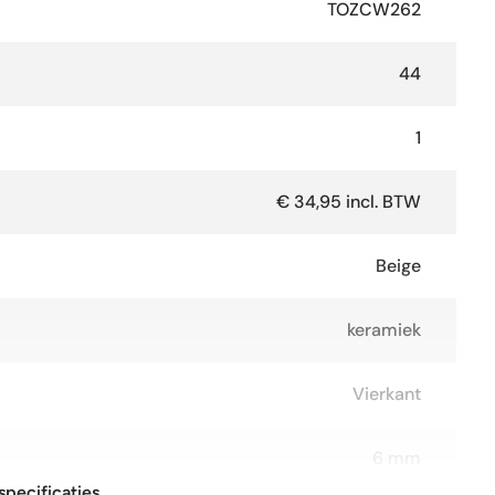
TOZCW262
44
1
€ 34,95 incl. BTW
Beige
keramiek
Vierkant
6 mm
specificaties