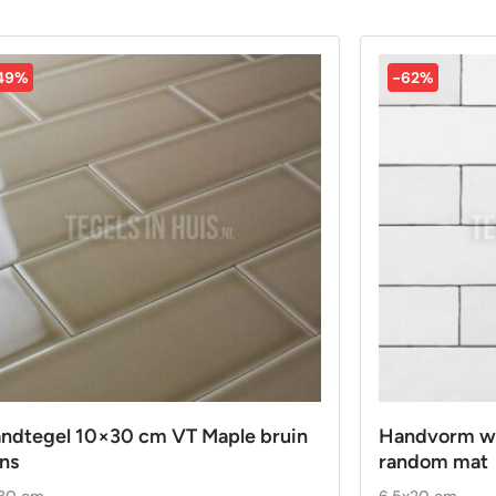
49%
-62%
ndtegel 10×30 cm VT Maple bruin
Handvorm wa
ans
random mat