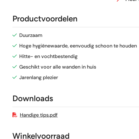
Afmeting (circa)
Productvoordelen
Glans / Mat
Duurzaam
Gerectificeerd
Hoge hygiënewaarde, eenvoudig schoon te houden
Hitte- en vochtbestendig
Vorstbestendig
Geschikt voor alle wanden in huis
Jarenlang plezier
Sortering
Downloads
Craquelé
Handige tips.pdf
Winkelvoorraad