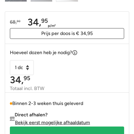
34,
95
68,
90
Oorspronkelijke
Huidige
p/m
2
prijs
prijs
Prijs per doos is € 34,95
was:
is:
68,90.
34,95.
Hoeveel dozen heb je nodig?
Wandtegel
15x15
34,
95
cm
Artic
Totaal incl. BTW
Midden
grijs
Binnen 2-3 weken thuis geleverd
handvorm
Direct afhalen?
look
Bekijk eerst mogelijke afhaaldatum
aantal