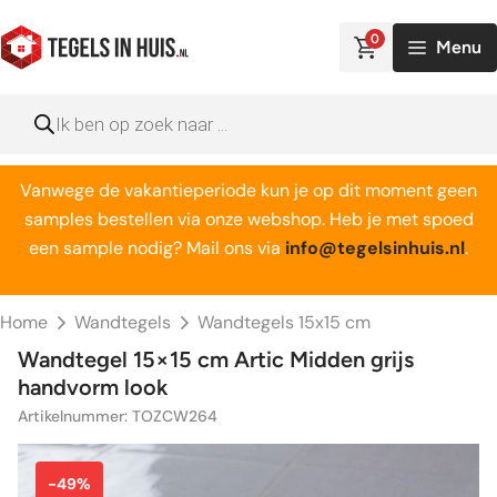
Ga
naar
0
Menu
de
inhoud
Producten
zoeken
Vanwege de vakantieperiode kun je op dit moment geen
samples bestellen via onze webshop. Heb je met spoed
een sample nodig? Mail ons via
info@tegelsinhuis.nl
.
Home
Wandtegels
Wandtegels 15x15 cm
Wandtegel 15×15 cm Artic Midden grijs
handvorm look
Artikelnummer: TOZCW264
-49%