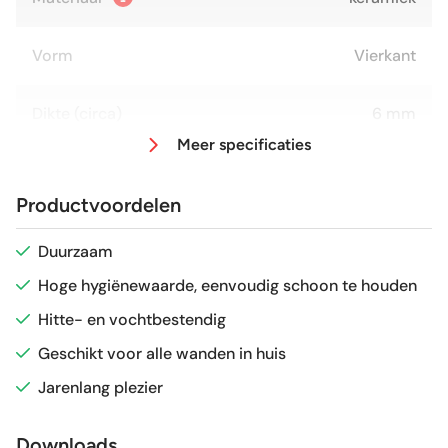
Vorm
Vierkant
Dikte (circa)
6 mm
Meer specificaties
Afmeting (circa)
15x15 cm
Productvoordelen
Glans / Mat
glans
Duurzaam
Hoge hygiënewaarde, eenvoudig schoon te houden
Gerectificeerd
Nee
Hitte- en vochtbestendig
Vorstbestendig
Nee
Geschikt voor alle wanden in huis
Jarenlang plezier
Sortering
1e keus
Downloads