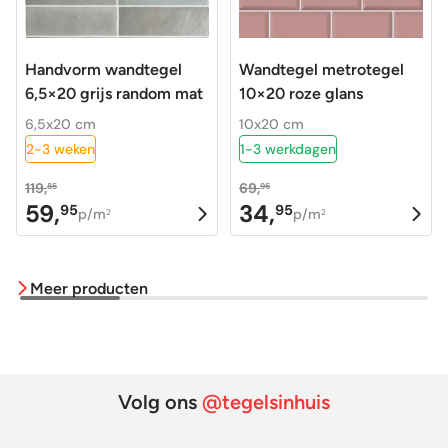
Handvorm wandtegel
Wandtegel metrotegel
6,5×20 grijs random mat
10×20 roze glans
6,5x20 cm
10x20 cm
2-3 weken
1-3 werkdagen
119,
69,
85
95
59,
34,
95
95
Oorspronkelijke
Huidige
Oorspronkelijke
Huidige
p/m
p/m
2
2
prijs
prijs
prijs
prijs
was:
is:
was:
is:
Meer producten
119,85.
59,95.
69,95.
34,95.
Volg ons
@tegelsinhuis