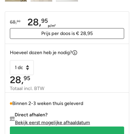
28,
95
68,
90
Oorspronkelijke
Huidige
p/m
2
prijs
prijs
Prijs per doos is € 28,95
was:
is:
68,90.
28,95.
Hoeveel dozen heb je nodig?
Wandtegel
15x15
28,
95
cm
Artic
Totaal incl. BTW
creme
hueso
Binnen 2-3 weken thuis geleverd
handvorm
Direct afhalen?
look
Bekijk eerst mogelijke afhaaldatum
aantal