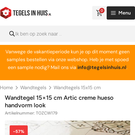
Ga
naar
0
Menu
de
inhoud
Producten
zoeken
Vanwege de vakantieperiode kun je op dit moment geen
samples bestellen via onze webshop. Heb je met spoed
een sample nodig? Mail ons via
info@tegelsinhuis.nl
.
Home
Wandtegels
Wandtegels 15x15 cm
Wandtegel 15×15 cm Artic creme hueso
handvorm look
Artikelnummer: TOZCW179
-57%