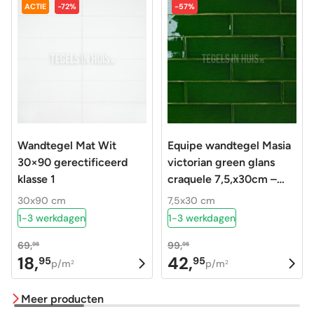
ACTIE
-72%
-57%
Wandtegel Mat Wit
Equipe wandtegel Masia
30×90 gerectificeerd
victorian green glans
klasse 1
craquele 7,5,x30cm –
Langwerpige witjes –
30x90 cm
7,5x30 cm
25208
1-3 werkdagen
1-3 werkdagen
69,
99,
95
95
18,
42,
95
95
Oorspronkelijke
Huidige
Oorspronkelijke
Huidige
p/m
p/m
2
2
prijs
prijs
prijs
prijs
Meer producten
was:
is:
was:
is: