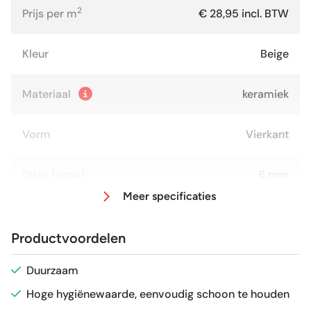
2
Prijs per m
€ 28,95 incl. BTW
Kleur
Beige
Materiaal
keramiek
Vorm
Vierkant
Dikte (circa)
6 mm
Meer specificaties
Afmeting (circa)
15x15 cm
Productvoordelen
Glans / Mat
glans
Duurzaam
Hoge hygiënewaarde, eenvoudig schoon te houden
Gerectificeerd
Nee