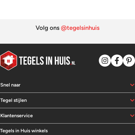
69,95.
18,95.
99,95.
42,95.
Volg ons
@tegelsinhuis
Snel naar
Tegel stijlen
Klantenservice
Tegels in Huis winkels