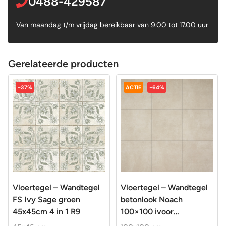
0488-429587
Van maandag t/m vrijdag bereikbaar van 9.00 tot 17.00 uur
Gerelateerde producten
-37%
ACTIE
-64%
Vloertegel – Wandtegel
Vloertegel – Wandtegel
FS Ivy Sage groen
betonlook Noach
45x45cm 4 in 1 R9
100×100 ivoor
gerectificeerd R9