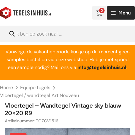
Ga
naar
0
Menu
de
inhoud
Producten
zoeken
Vanwege de vakantieperiode kun je op dit moment geen
samples bestellen via onze webshop. Heb je met spoed
een sample nodig? Mail ons via
info@tegelsinhuis.nl
.
Home
Equipe tegels
Vloertegel / wandtegel Art Nouveau
Vloertegel – Wandtegel Vintage sky blauw
20×20 R9
Artikelnummer: TOZCV1516