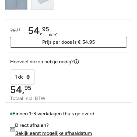
54,
95
79,
95
Oorspronkelijke
Huidige
p/m
2
prijs
prijs
Prijs per doos is € 54,95
was:
is:
79,95.
54,95.
Hoeveel dozen heb je nodig?
Vloertegel
-
54,
95
Wandtegel
Vintage
Totaal incl. BTW
sky
blauw
Binnen 1-3 werkdagen thuis geleverd
20x20
Direct afhalen?
R9
Bekijk eerst mogelijke afhaaldatum
aantal