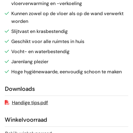
vloerverwarming en -verkoeling
Glans / Mat
Mat
Kunnen zowel op de vloer als op de wand verwerkt
worden
Gerectificeerd
Nee
Slijtvast en krasbestendig
Vorstbestendig
Ja
Geschikt voor alle ruimtes in huis
Vocht- en waterbestendig
Sortering
1e keus
Jarenlang plezier
Hoge hygiënewaarde, eenvoudig schoon te maken
Craquelé
Nee
Downloads
Geschikt voor vloerverwarming
Ja
Handige tips.pdf
Winkelvoorraad