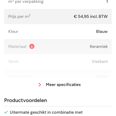
2
m
per verpakking
1
2
Prijs per m
€ 54,95 incl. BTW
Kleur
Blauw
Materiaal
Keramiek
Vorm
Vierkant
Dikte (circa)
9 mm
Meer specificaties
Afmeting (circa)
20x20 cm
Productvoordelen
Antislipwaarde
R9
Uitermate geschikt in combinatie met