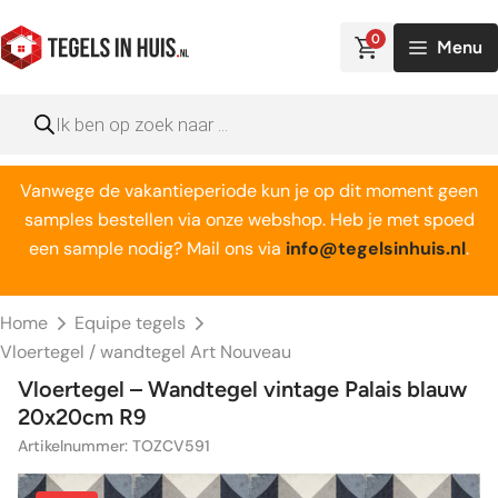
Ga
naar
0
Menu
de
inhoud
Producten
zoeken
Vanwege de vakantieperiode kun je op dit moment geen
samples bestellen via onze webshop. Heb je met spoed
een sample nodig? Mail ons via
info@tegelsinhuis.nl
.
Home
Equipe tegels
Vloertegel / wandtegel Art Nouveau
Vloertegel – Wandtegel vintage Palais blauw
20x20cm R9
Artikelnummer: TOZCV591