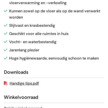
vloerverwarming en -verkoeling
Glans / Mat
Mat
Kunnen zowel op de vloer als op de wand verwerkt
worden
Gerectificeerd
Nee
Slijtvast en krasbestendig
Vorstbestendig
Ja
Geschikt voor alle ruimtes in huis
Vocht- en waterbestendig
Sortering
1e keus
Jarenlang plezier
Hoge hygiënewaarde, eenvoudig schoon te maken
Craquelé
Nee
Downloads
Geschikt voor vloerverwarming
Ja
Handige tips.pdf
Winkelvoorraad