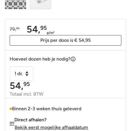
54,
95
79,
95
Oorspronkelijke
Huidige
p/m
2
prijs
prijs
Prijs per doos is € 54,95
was:
is:
79,95.
54,95.
Hoeveel dozen heb je nodig?
Vloertegel
-
54,
95
Wandtegel
vintage
Totaal incl. BTW
Palais
blauw
Binnen 2-3 weken thuis geleverd
20x20cm
Direct afhalen?
R9
Bekijk eerst mogelijke afhaaldatum
aantal