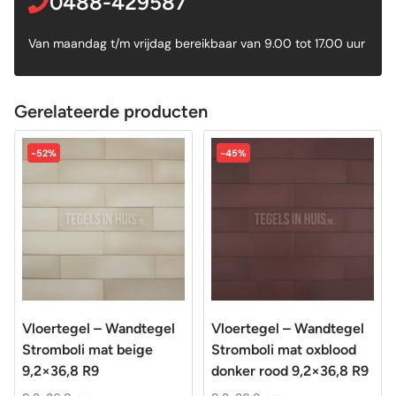
0488-429587
Van maandag t/m vrijdag bereikbaar van 9.00 tot 17.00 uur
Gerelateerde producten
-52%
-45%
Vloertegel – Wandtegel
Vloertegel – Wandtegel
Stromboli mat beige
Stromboli mat oxblood
9,2×36,8 R9
donker rood 9,2×36,8 R9