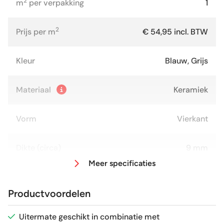
2
m
per verpakking
1
2
Prijs per m
€ 54,95 incl. BTW
Kleur
Blauw, Grijs
Materiaal
Keramiek
Vorm
Vierkant
Dikte (circa)
9 mm
Meer specificaties
Afmeting (circa)
20x20 cm
Productvoordelen
Antislipwaarde
R9
Uitermate geschikt in combinatie met