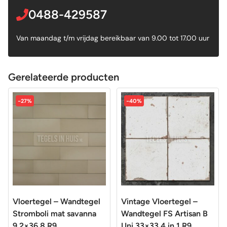
0488-429587
Van maandag t/m vrijdag bereikbaar van 9.00 tot 17.00 uur
Gerelateerde producten
-27%
-40%
Vloertegel – Wandtegel
Vintage Vloertegel –
Stromboli mat savanna
Wandtegel FS Artisan B
9,2×36,8 R9
Uni 33×33 4 in 1 R9