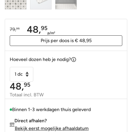
48,
95
79,
95
Oorspronkelijke
Huidige
p/m
2
prijs
prijs
Prijs per doos is € 48,95
was:
is:
79,95.
48,95.
Hoeveel dozen heb je nodig?
Vloertegel
-
48,
95
Wandtegel
vintage
Totaal incl. BTW
Karlsplatz
20x20cm
Binnen 1-3 werkdagen thuis geleverd
R9
Direct afhalen?
aantal
Bekijk eerst mogelijke afhaaldatum