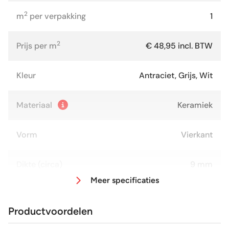
2
m
per verpakking
1
2
Prijs per m
€ 48,95 incl. BTW
Kleur
Antraciet, Grijs, Wit
Materiaal
Keramiek
Vorm
Vierkant
Dikte (circa)
9 mm
Meer specificaties
Afmeting (circa)
20x20 cm
Productvoordelen
Antislipwaarde
R9