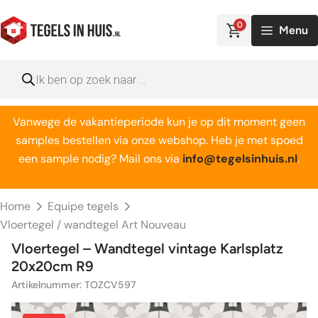
Ga
naar
0
Menu
de
inhoud
Producten
zoeken
Vanwege de vakantieperiode kun je op dit moment geen
samples bestellen via onze webshop. Heb je met spoed
een sample nodig? Mail ons via
info@tegelsinhuis.nl
.
Home
Equipe tegels
Vloertegel / wandtegel Art Nouveau
Vloertegel – Wandtegel vintage Karlsplatz
20x20cm R9
Artikelnummer: TOZCV597