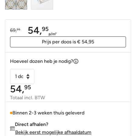
54,
95
69,
95
Oorspronkelijke
Huidige
p/m
2
prijs
prijs
Prijs per doos is € 54,95
was:
is:
69,95.
54,95.
Hoeveel dozen heb je nodig?
Vloertegel
-
54,
95
Wandtegel
vintage
Totaal incl. BTW
Music
20x20cm
Binnen 2-3 weken thuis geleverd
R9
Direct afhalen?
aantal
Bekijk eerst mogelijke afhaaldatum