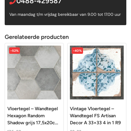
0488-429587
Van maandag t/m vrijdag bereikbaar van 9.00 tot 17.00 uur
Gerelateerde producten
-52%
-40%
Vloertegel – Wandtegel
Vintage Vloertegel –
Hexagon Random
Wandtegel FS Artisan
Shadow grijs 17,5x20cm
Decor A 33×33 4 in 1 R9
R9