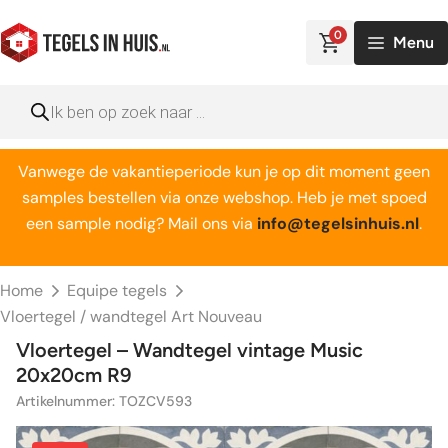
Ga
naar
0
Menu
de
inhoud
Producten
zoeken
Vanwege de vakantieperiode kun je op dit moment geen
samples bestellen via onze webshop. Heb je met spoed
een sample nodig? Mail ons via
info@tegelsinhuis.nl
.
Home
Equipe tegels
Vloertegel / wandtegel Art Nouveau
Vloertegel – Wandtegel vintage Music
20x20cm R9
Artikelnummer: TOZCV593