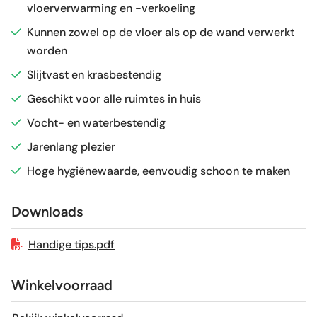
vloerverwarming en -verkoeling
Glans / Mat
Mat
Kunnen zowel op de vloer als op de wand verwerkt
worden
Gerectificeerd
Nee
Slijtvast en krasbestendig
Vorstbestendig
Ja
Geschikt voor alle ruimtes in huis
Vocht- en waterbestendig
Sortering
1e keus
Jarenlang plezier
Hoge hygiënewaarde, eenvoudig schoon te maken
Craquelé
Nee
Downloads
Geschikt voor vloerverwarming
Ja
Handige tips.pdf
Winkelvoorraad