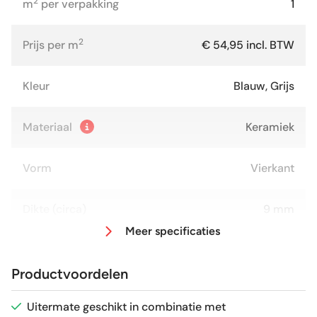
2
m
per verpakking
1
2
Prijs per m
€ 54,95 incl. BTW
Kleur
Blauw, Grijs
Materiaal
Keramiek
Vorm
Vierkant
Dikte (circa)
9 mm
Meer specificaties
Afmeting (circa)
20x20 cm
Productvoordelen
Antislipwaarde
R9
Uitermate geschikt in combinatie met