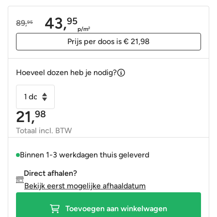
43,
95
89,
95
Oorspronkelijke
Huidige
p/m
2
prijs
prijs
Prijs per doos is € 21,98
was:
is:
89,95.
43,95.
Hoeveel dozen heb je nodig?
Handvorm
wandtegel
21,
98
6,5x13
groen
Totaal incl. BTW
soft
glans
Binnen 1-3 werkdagen thuis geleverd
aantal
Direct afhalen?
Bekijk eerst mogelijke afhaaldatum
Toevoegen aan winkelwagen