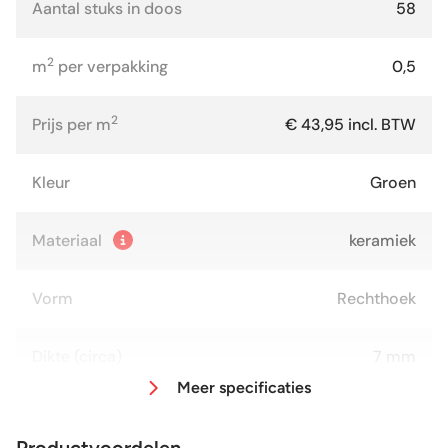
Aantal stuks in doos
58
2
m
per verpakking
0,5
2
Prijs per m
€ 43,95 incl. BTW
Kleur
Groen
Materiaal
keramiek
Vorm
Rechthoek
Dikte (circa)
7 mm
Meer specificaties
Afmeting (circa)
6,5x13 cm
Productvoordelen