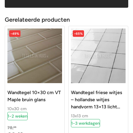
Gerelateerde producten
-49%
-65%
Wandtegel 10×30 cm VT
Wandtegel friese witjes
Maple bruin glans
– hollandse witjes
handvorm 13×13 licht
10x30 cm
grijs – pearl
13x13 cm
1-2 weken
1-3 werkdagen
78,
65