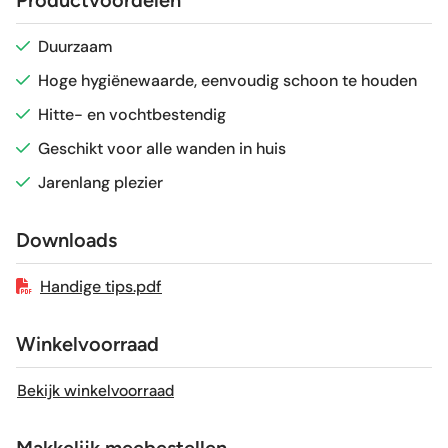
Glans / Mat
Glans
Duurzaam
Hoge hygiënewaarde, eenvoudig schoon te houden
Gerectificeerd
Nee
Hitte- en vochtbestendig
Vorstbestendig
Nee
Geschikt voor alle wanden in huis
Jarenlang plezier
Sortering
1e keus
Downloads
Craquelé
Nee
Handige tips.pdf
Winkelvoorraad
Bekijk winkelvoorraad
Makkelijk meebestellen