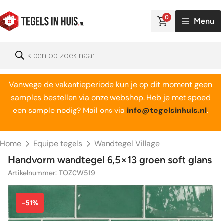
Ga
naar
0
Menu
de
inhoud
Producten
zoeken
Vanwege de vakantieperiode kun je op dit moment geen
samples bestellen via onze webshop. Heb je met spoed
een sample nodig? Mail ons via
info@tegelsinhuis.nl
.
Home
Equipe tegels
Wandtegel Village
Handvorm wandtegel 6,5×13 groen soft glans
Artikelnummer: TOZCW519
-51%