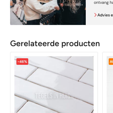
ontvang ha
Advies e
Gerelateerde producten
-46%
A