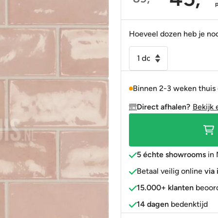
Oorspronkelijke
Huidige
Portugees
Decortegels
Taupe
Blauw
prijs
prijs
was:
is:
Anti-slip
» Alle stijlen
Bruin
Roze
Hoeveel dozen heb je no
89,95.
45,95.
» Alle stijlen
» Alle kleuren
Rood
Handvorm
wandtegel
Goud
6,5x13
» Alle kleuren
Binnen 2-3 weken thuis
roze
soft
Direct afhalen?
Bekijk 
glans
aantal
5 échte showrooms
in 
Betaal veilig online
via
15.000+ klanten
beoord
14 dagen
bedenktijd