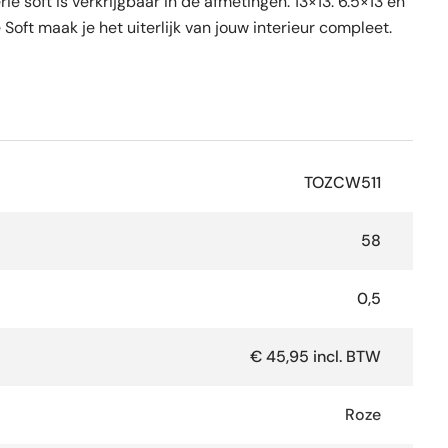
e soft is verkrijgbaar in de afmetingen: 13×13. 6.5×13 en
Soft maak je het uiterlijk van jouw interieur compleet.
TOZCW511
58
0,5
€ 45,95 incl. BTW
Roze