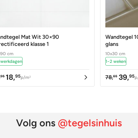
ndtegel Mat Wit 30×90
Wandtegel 1
ectificeerd klasse 1
glans
x90 cm
10x30 cm
 werkdagen
1-2 weken
18,
39,
95
95
,
78,
95
65
p/m
p
2
rspronkelijke
idige
Oorspron
Huidige
ijs
ijs
prijs
prijs
as:
:
was:
is:
,95.
,95.
78,65.
39,95.
Volg ons
@tegelsinhuis