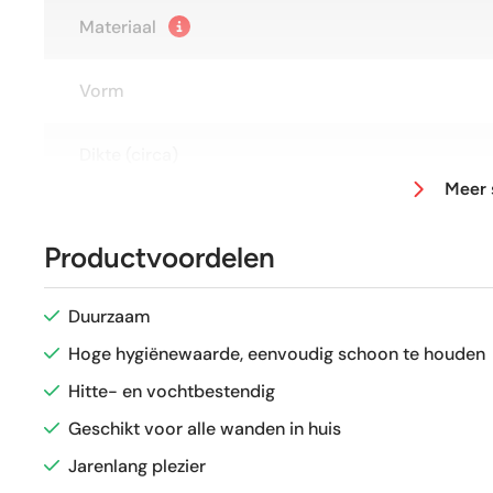
Materiaal
Vorm
Dikte (circa)
Meer 
Afmeting (circa)
Productvoordelen
Glans / Mat
Duurzaam
Gerectificeerd
Hoge hygiënewaarde, eenvoudig schoon te houden
Hitte- en vochtbestendig
Vorstbestendig
Geschikt voor alle wanden in huis
Jarenlang plezier
Sortering