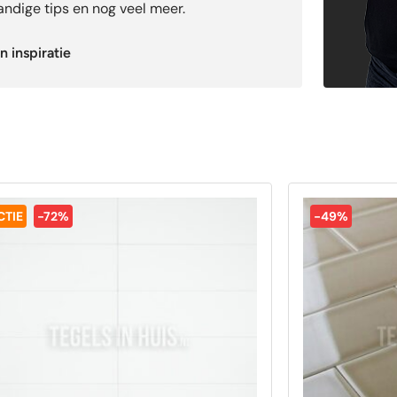
ndige tips en nog veel meer.
n inspiratie
CTIE
-72%
-49%