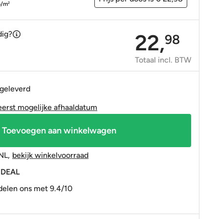
OP=OP tegels
OP=OP tegels
p/m
2
dig?
22,
98
Totaal incl. BTW
 geleverd
eerst mogelijke afhaaldatum
Toevoegen aan winkelwagen
NL
,
bekijk winkelvoorraad
 iDEAL
elen ons met 9.4/10