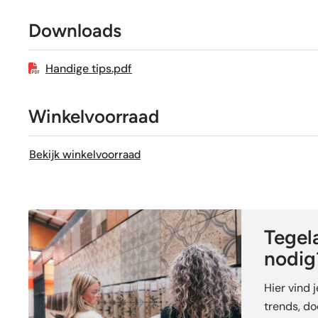
Downloads
Craquelé
Handige tips.pdf
Winkelvoorraad
Bekijk winkelvoorraad
Tegela
nodig
Hier vind 
trends, doe