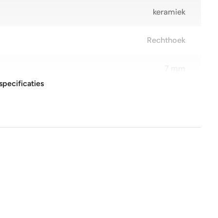
keramiek
Rechthoek
7 mm
specificaties
6,5x13 cm
Glans
Nee
Nee
1e keus