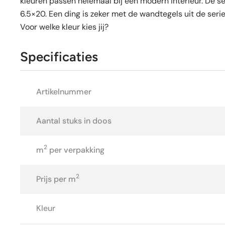
kleuren passen helemaal bij een modern interieur. De seri
6.5×20. Een ding is zeker met de wandtegels uit de serie 
Voor welke kleur kies jij?
Specificaties
Artikelnummer
Aantal stuks in doos
2
m
per verpakking
2
Prijs per m
Kleur