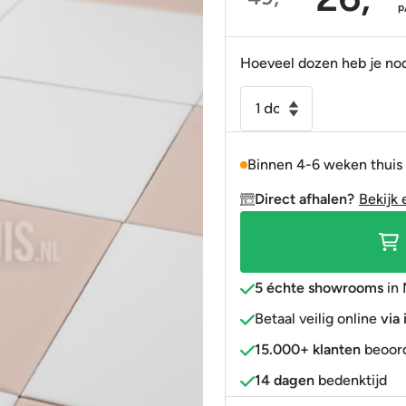
Oorspronkelijke
Huidige
p
Portugees
Decortegels
Taupe
Blauw
prijs
prijs
was:
is:
Anti-slip
» Alle stijlen
Bruin
Roze
Hoeveel dozen heb je no
49,95.
26,95.
» Alle stijlen
» Alle kleuren
Rood
Wandtegel
Rosa
Goud
glans
» Alle kleuren
Binnen 4-6 weken thuis
15x15
aantal
Direct afhalen?
Bekijk 
5 échte showrooms
in 
Betaal veilig online
via
15.000+ klanten
beoord
14 dagen
bedenktijd