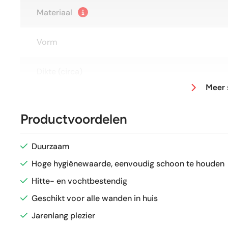
Materiaal
Vorm
Dikte (circa)
Meer 
Afmeting (circa)
Productvoordelen
Glans / Mat
Duurzaam
Gerectificeerd
Hoge hygiënewaarde, eenvoudig schoon te houden
Hitte- en vochtbestendig
Vorstbestendig
Geschikt voor alle wanden in huis
Jarenlang plezier
Sortering