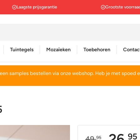
Laagste prijsgarantie
Grootste voorraa
Tuintegels
Mozaïeken
Toebehoren
Contac
een samples bestellen via onze webshop. Heb je met spoed e
Betonlook
Betonlook
Wit
Wit
Gepolijst
Metro tegels
Grijs
Grijs
Houtlook
Houtlook
Antraciet
Zwart
5
Marmerlook
Marmerlook
Zwart
Groen
Natuursteen
Natuursteenlook
Beige
Geel
26,
95
49,
95
Terrazzo
Vintage wandtegels
Rood
Beige