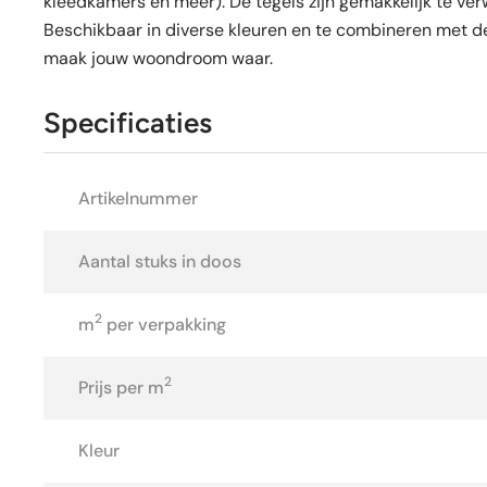
kleedkamers en meer). De tegels zijn gemakkelijk te ve
Beschikbaar in diverse kleuren en te combineren met de 
maak jouw woondroom waar.
Specificaties
Artikelnummer
Aantal stuks in doos
2
m
per verpakking
2
Prijs per m
Kleur