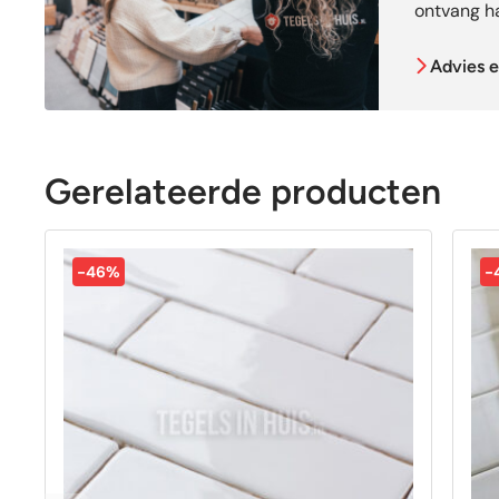
ontvang ha
Advies e
Gerelateerde producten
-46%
-