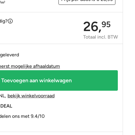
OP=OP tegels
OP=OP tegels
/m
2
dig?
26,
95
Totaal incl. BTW
 geleverd
eerst mogelijke afhaaldatum
Toevoegen aan winkelwagen
NL
,
bekijk winkelvoorraad
 iDEAL
elen ons met 9.4/10