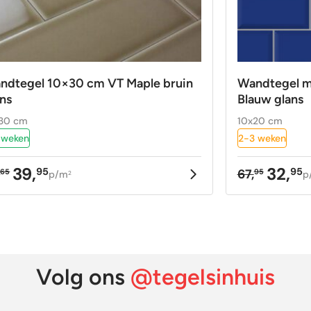
ndtegel 10×30 cm VT Maple bruin
Wandtegel m
ans
Blauw glans
30 cm
10x20 cm
 weken
2-3 weken
39,
32,
95
95
,
67,
65
95
p/m
p
2
rspronkelijke
idige
Oorspron
Huidige
ijs
ijs
prijs
prijs
as:
:
was:
is:
,65.
,95.
67,95.
32,95.
Volg ons
@tegelsinhuis