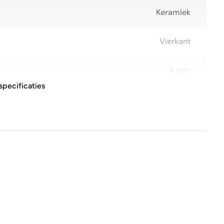
Keramiek
Vierkant
4 mm
specificaties
15x15 cm
Glans
Nee
Nee
1e keus