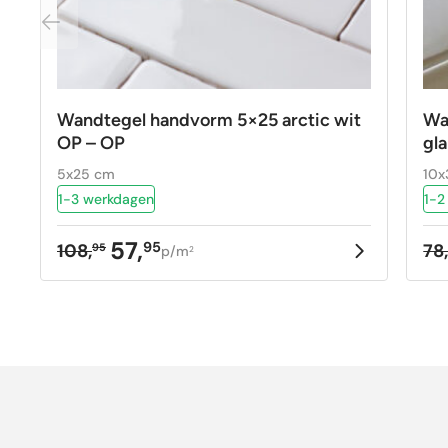
Wandtegel handvorm 5×25 arctic wit
Wa
OP – OP
gl
5x25 cm
10x
1-3 werkdagen
1-2
57,
95
108,
78
95
p/m
2
Oorspronkelijke
Huidige
Oo
Hu
prijs
prijs
pr
pr
was:
is:
w
is
108,95.
57,95.
78
39