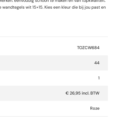
rwerken. eenvoudig schoon te maken en van topkwaliteit.
wandtegels wit 15×15. Kies een kleur die bij jou past en
TOZCW684
44
1
€ 26,95 incl. BTW
Roze