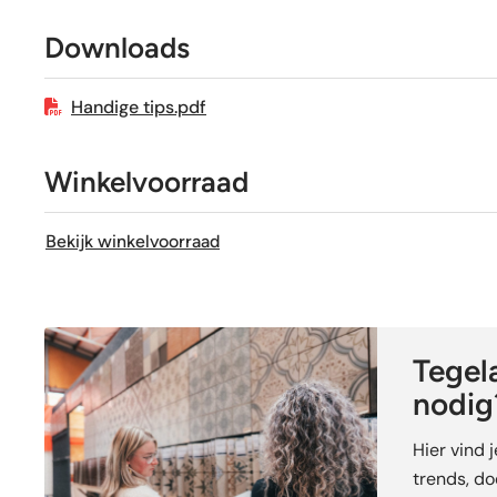
Downloads
Craquelé
Handige tips.pdf
Winkelvoorraad
Bekijk winkelvoorraad
Tegela
nodig
Hier vind 
trends, doe