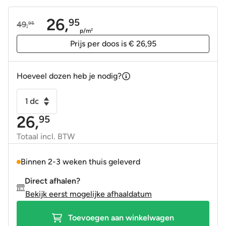
26,
95
49,
95
Oorspronkelijke
Huidige
p/m
2
prijs
prijs
Prijs per doos is € 26,95
was:
is:
49,95.
26,95.
Hoeveel dozen heb je nodig?
Wandtegel
Canela
26,
95
glans
15x15
Totaal incl. BTW
aantal
Binnen 2-3 weken thuis geleverd
Direct afhalen?
Bekijk eerst mogelijke afhaaldatum
Toevoegen aan winkelwagen