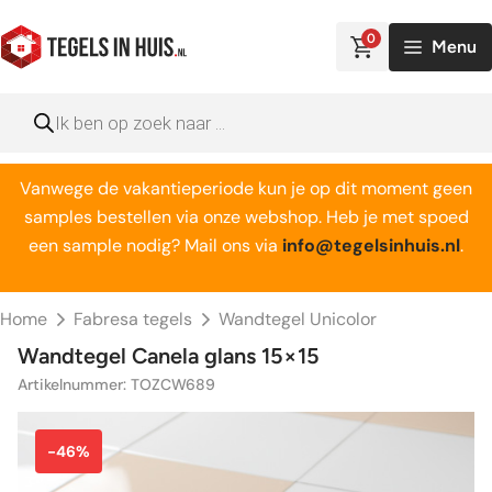
Ga
naar
0
Menu
de
inhoud
Producten
zoeken
Vanwege de vakantieperiode kun je op dit moment geen
samples bestellen via onze webshop. Heb je met spoed
een sample nodig? Mail ons via
info@tegelsinhuis.nl
.
Home
Fabresa tegels
Wandtegel Unicolor
Wandtegel Canela glans 15×15
Artikelnummer: TOZCW689
-46%