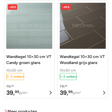
-49%
-49%
Wandtegel 10×30 cm VT
Wandtegel 10×30 cm VT
Candy groen glans
Woodland grijs glans
10x30 cm
10x30 cm
2-3 weken
1-2 weken
78,
78,
65
65
39,
39,
95
95
Oorspronkelijke
Huidige
Oorspronkelijke
Huidige
p/m
p/m
2
2
prijs
prijs
prijs
prijs
was:
is:
was:
is:
Meer producten
78,65.
39,95.
78,65.
39,95.