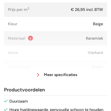
2
Prijs per m
€ 26,95 incl. BTW
Kleur
Beige
Materiaal
Keramiek
Vorm
Vierkant
Dikte (circa)
4 mm
Meer specificaties
Afmeting (circa)
15x15 cm
Productvoordelen
Glans / Mat
Glans
Duurzaam
Hoge hygiënewaarde, eenvoudig schoon te houden
Gerectificeerd
Nee