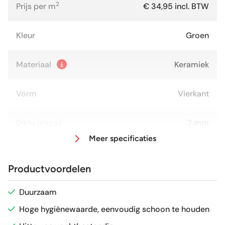
2
Prijs per m
€ 34,95 incl. BTW
Kleur
Groen
Materiaal
Keramiek
Vorm
Vierkant
Dikte (circa)
7 mm
Meer specificaties
Afmeting (circa)
10x30 cm
Productvoordelen
Glans / Mat
Mat
Duurzaam
Hoge hygiënewaarde, eenvoudig schoon te houden
Gerectificeerd
Nee