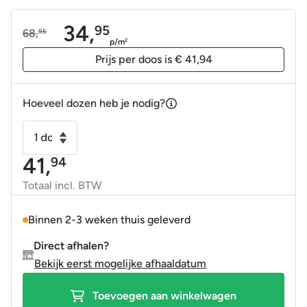
34,
95
68,
95
Oorspronkelijke
Huidige
p/m
2
prijs
prijs
Prijs per doos is € 41,94
was:
is:
68,95.
34,95.
Hoeveel dozen heb je nodig?
Wandtegel
10thirty
41,
94
10x30
cm
Totaal incl. BTW
olijf
glans
Binnen 2-3 weken thuis geleverd
aantal
Direct afhalen?
Bekijk eerst mogelijke afhaaldatum
Toevoegen aan winkelwagen