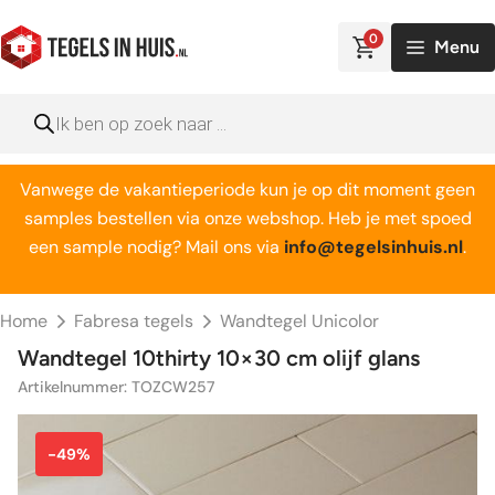
Ga
naar
0
Menu
de
inhoud
Producten
zoeken
Vanwege de vakantieperiode kun je op dit moment geen
samples bestellen via onze webshop. Heb je met spoed
een sample nodig? Mail ons via
info@tegelsinhuis.nl
.
Home
Fabresa tegels
Wandtegel Unicolor
Wandtegel 10thirty 10×30 cm olijf glans
Artikelnummer: TOZCW257
-49%