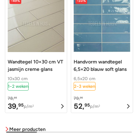
-49%
-33%
Wandtegel 10×30 cm VT
Handvorm wandtegel
jasmijn creme glans
6,5×20 blauw soft glans
10x30 cm
6,5x20 cm
1-2 weken
2-3 weken
78,
79,
65
95
39,
52,
95
95
Oorspronkelijke
Huidige
Oorspronkelijke
Huidige
p/m
p/m
2
2
prijs
prijs
prijs
prijs
was:
is:
was:
is:
Meer producten
78,65.
39,95.
79,95.
52,95.