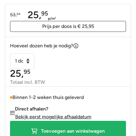
25,
95
53,
50
Oorspronkelijke
Huidige
p/m
2
prijs
prijs
Prijs per doos is € 25,95
was:
is:
53,50.
25,95.
Hoeveel dozen heb je nodig?
Wandtegel
Naranja
25,
95
Oranje
mat
Totaal incl. BTW
15x15
aantal
Binnen 1-2 weken thuis geleverd
Direct afhalen?
Bekijk eerst mogelijke afhaaldatum
Toevoegen aan winkelwagen