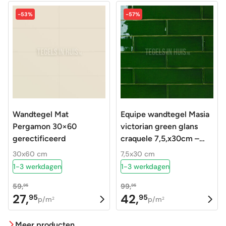
-53%
-57%
Wandtegel Mat
Equipe wandtegel Masia
Pergamon 30×60
victorian green glans
gerectificeerd
craquele 7,5,x30cm –
Langwerpige witjes –
30x60 cm
7,5x30 cm
25208
1-3 werkdagen
1-3 werkdagen
59,
99,
95
95
27,
42,
95
95
Oorspronkelijke
Huidige
Oorspronkelijke
Huidige
p/m
p/m
2
2
prijs
prijs
prijs
prijs
Meer producten
was:
is:
was:
is: