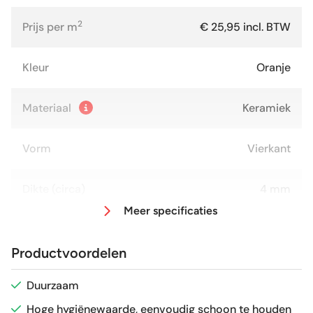
2
Prijs per m
€ 25,95 incl. BTW
Kleur
Oranje
Materiaal
Keramiek
Vorm
Vierkant
Dikte (circa)
4 mm
Meer specificaties
Afmeting (circa)
15x15 cm
Productvoordelen
Glans / Mat
Mat
Duurzaam
Hoge hygiënewaarde, eenvoudig schoon te houden
Gerectificeerd
Nee