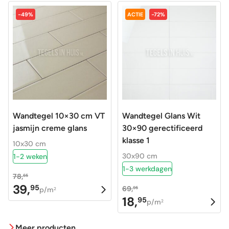
-49%
ACTIE
-72%
Wandtegel 10×30 cm VT
Wandtegel Glans Wit
jasmijn creme glans
30×90 gerectificeerd
klasse 1
10x30 cm
30x90 cm
1-2 weken
1-3 werkdagen
78,
65
39,
95
69,
Oorspronkelijke
Huidige
95
p/m
2
18,
95
Oorspronkelijke
Huidige
p/m
prijs
prijs
2
prijs
prijs
was:
is:
Meer producten
was:
is:
78,65.
39,95.