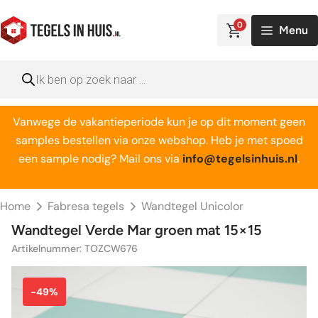
Ga
naar
0
Menu
de
inhoud
Producten
zoeken
Vanwege de vakantieperiode kun je op dit moment geen
samples bestellen via onze webshop. Heb je met spoed
een sample nodig? Mail ons via
info@tegelsinhuis.nl
.
Home
Fabresa tegels
Wandtegel Unicolor
Wandtegel Verde Mar groen mat 15×15
Artikelnummer: TOZCW676
-49%