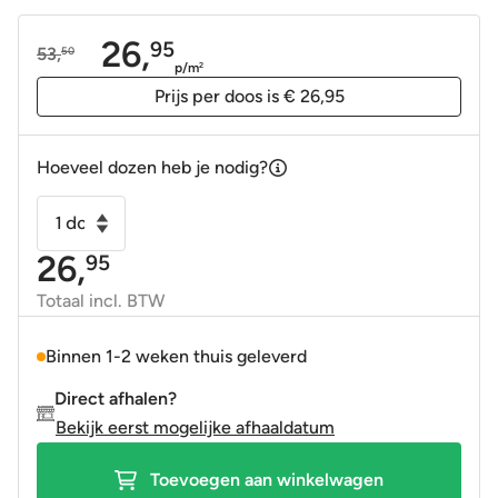
26,
95
53,
50
Oorspronkelijke
Huidige
p/m
2
prijs
prijs
Prijs per doos is € 26,95
was:
is:
53,50.
26,95.
Hoeveel dozen heb je nodig?
Wandtegel
Verde
26,
95
Mar
groen
Totaal incl. BTW
mat
15x15
Binnen 1-2 weken thuis geleverd
aantal
Direct afhalen?
Bekijk eerst mogelijke afhaaldatum
Toevoegen aan winkelwagen