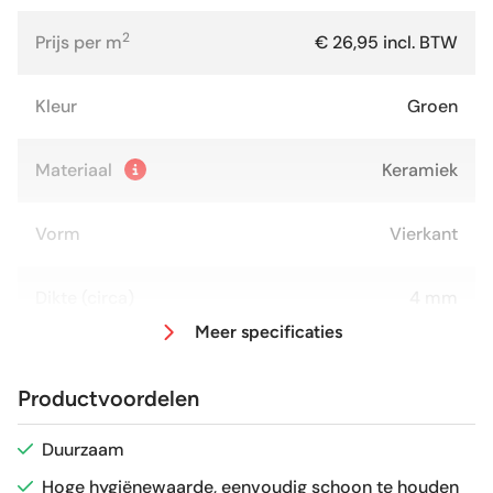
2
Prijs per m
€ 26,95 incl. BTW
Kleur
Groen
Materiaal
Keramiek
Vorm
Vierkant
Dikte (circa)
4 mm
Meer specificaties
Afmeting (circa)
15x15 cm
Productvoordelen
Glans / Mat
Mat
Duurzaam
Hoge hygiënewaarde, eenvoudig schoon te houden
Gerectificeerd
Nee