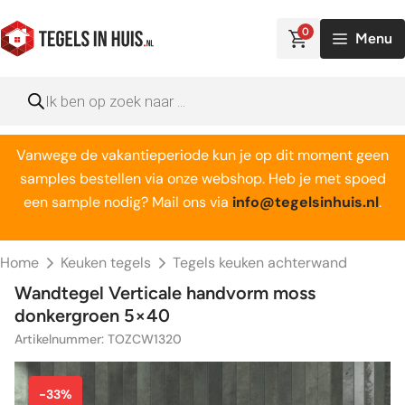
Ga
naar
0
Menu
de
inhoud
Producten
zoeken
Vanwege de vakantieperiode kun je op dit moment geen
samples bestellen via onze webshop. Heb je met spoed
een sample nodig? Mail ons via
info@tegelsinhuis.nl
.
Home
Keuken tegels
Tegels keuken achterwand
Wandtegel Verticale handvorm moss
donkergroen 5×40
Artikelnummer: TOZCW1320
-33%