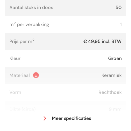
Aantal stuks in doos
50
2
m
per verpakking
1
2
Prijs per m
€ 49,95 incl. BTW
Kleur
Groen
Materiaal
Keramiek
Vorm
Rechthoek
Dikte (circa)
9 mm
Meer specificaties
Afmeting (circa)
5x40 cm