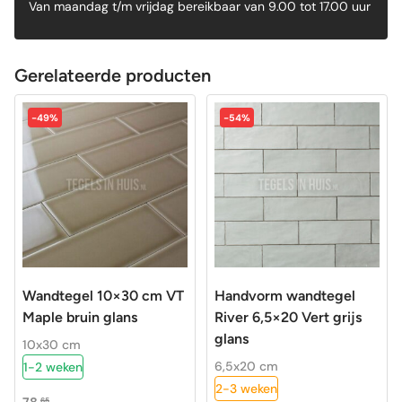
Van maandag t/m vrijdag bereikbaar van 9.00 tot 17.00 uur
Gerelateerde producten
-49%
-54%
Wandtegel 10×30 cm VT
Handvorm wandtegel
Maple bruin glans
River 6,5×20 Vert grijs
glans
10x30 cm
6,5x20 cm
1-2 weken
2-3 weken
78,
65