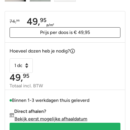
49,
95
74,
95
Oorspronkelijke
Huidige
p/m
2
prijs
prijs
Prijs per doos is € 49,95
was:
is:
74,95.
49,95.
Hoeveel dozen heb je nodig?
Wandtegel
Verticale
49,
95
handvorm
moss
Totaal incl. BTW
donkergroen
5x40
Binnen 1-3 werkdagen thuis geleverd
aantal
Direct afhalen?
Bekijk eerst mogelijke afhaaldatum