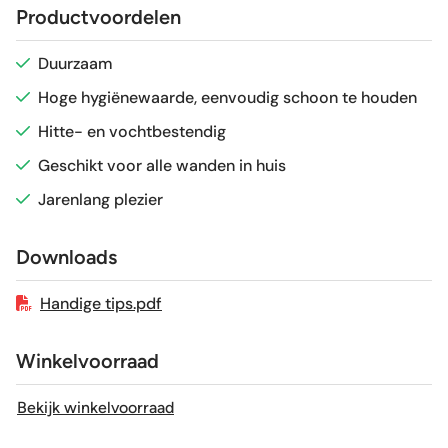
Productvoordelen
Glans / Mat
Glans
Duurzaam
Hoge hygiënewaarde, eenvoudig schoon te houden
Gerectificeerd
Nee
Hitte- en vochtbestendig
Vorstbestendig
Ja
Geschikt voor alle wanden in huis
Jarenlang plezier
Sortering
1e keus
Downloads
Craquelé
Nee
Handige tips.pdf
Winkelvoorraad
Bekijk winkelvoorraad