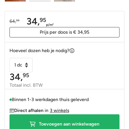
34,
95
64,
95
Oorspronkelijke
Huidige
p/m
2
prijs
prijs
Prijs per doos is € 34,95
was:
is:
64,95.
34,95.
Hoeveel dozen heb je nodig?
Wandtegel
Terre
34,
95
Arrow
kitkat
Totaal incl. BTW
Tandoori
Terracotta
Binnen 1-3 werkdagen thuis geleverd
rood
Direct afhalen
in
3 winkels
1,5x10
cm
Toevoegen aan winkelwagen
aantal