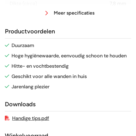
Dikte (circa)
7,8 mm
Meer specificaties
Afmeting (circa)
20x20 cm
Productvoordelen
Glans / Mat
Mat
Duurzaam
Hoge hygiënewaarde, eenvoudig schoon te houden
Gerectificeerd
Nee
Hitte- en vochtbestendig
Vorstbestendig
Nee
Geschikt voor alle wanden in huis
Jarenlang plezier
Sortering
1e keus
Downloads
Craquelé
Nee
Handige tips.pdf
Winkelvoorraad