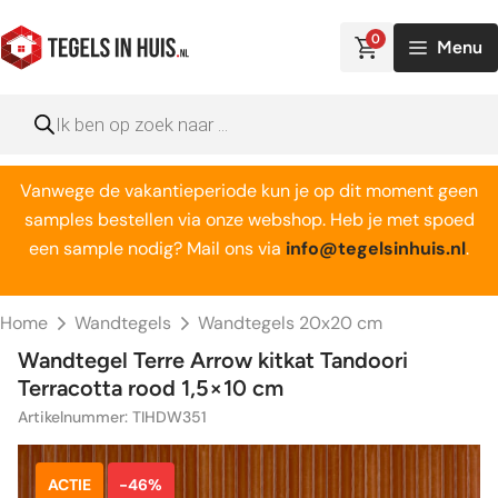
Ga
naar
0
Menu
de
inhoud
Producten
zoeken
Vanwege de vakantieperiode kun je op dit moment geen
samples bestellen via onze webshop. Heb je met spoed
een sample nodig? Mail ons via
info@tegelsinhuis.nl
.
Home
Wandtegels
Wandtegels 20x20 cm
Wandtegel Terre Arrow kitkat Tandoori
Terracotta rood 1,5×10 cm
Artikelnummer: TIHDW351
ACTIE
-46%