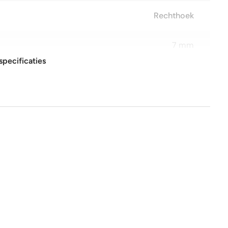
Rechthoek
7 mm
specificaties
10x20 cm
Glans
Nee
Nee
1e keus
Nee