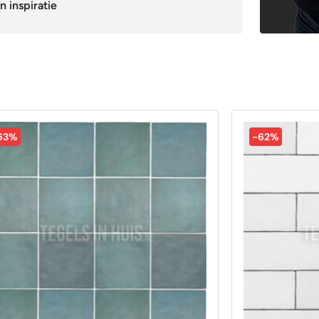
n inspiratie
63%
-62%