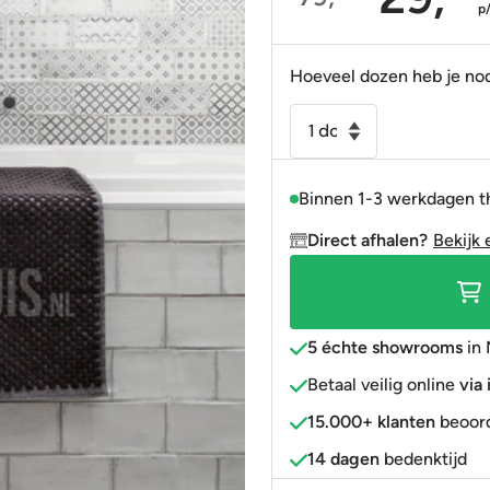
Oorspronkelijke
Huidige
p
Portugees
Decortegels
Taupe
Blauw
prijs
prijs
was:
is:
Anti-slip
» Alle stijlen
Bruin
Roze
Hoeveel dozen heb je no
79,95.
29,95.
» Alle stijlen
» Alle kleuren
Rood
Wandtegel
Life
Goud
10x20
» Alle kleuren
Binnen 1-3 werkdagen t
blanco
wit
Direct afhalen?
Bekijk 
glans
aantal
5 échte showrooms
in 
Betaal veilig online
via
15.000+ klanten
beoord
14 dagen
bedenktijd