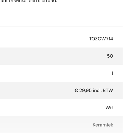
ant of winkel een sierraad.
TOZCW714
50
1
€ 29,95 incl. BTW
Wit
Keramiek