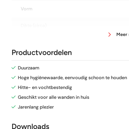
Vorm
Dikte (circa)
Meer 
Afmeting (circa)
Productvoordelen
Glans / Mat
Duurzaam
Gerectificeerd
Hoge hygiënewaarde, eenvoudig schoon te houden
Hitte- en vochtbestendig
Vorstbestendig
Geschikt voor alle wanden in huis
Jarenlang plezier
Sortering
Downloads
Craquelé