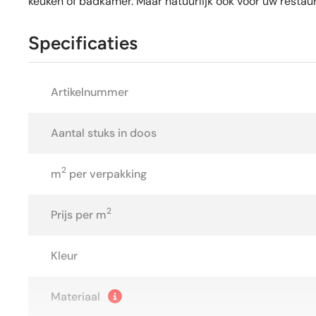
keuken of badkamer. Maar natuurlijk ook voor uw restaur
Specificaties
Artikelnummer
Aantal stuks in doos
2
m
per verpakking
2
Prijs per m
Kleur
Materiaal