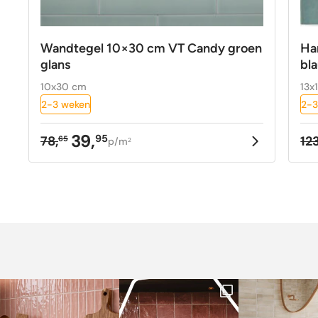
Wandtegel 10×30 cm VT Candy groen
Ha
glans
bl
10x30 cm
13x
2-3 weken
2-3
39,
95
78,
123
65
p/m
2
Oorspronkelijke
Huidige
Oo
Hu
prijs
prijs
pr
pr
was:
is:
w
is
78,65.
39,95.
12
44