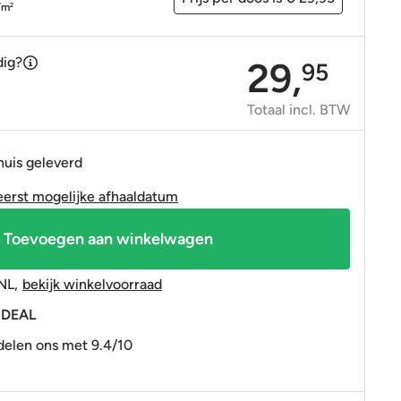
OP=OP tegels
OP=OP tegels
/m
2
dig?
29,
95
Totaal incl. BTW
huis geleverd
eerst mogelijke afhaaldatum
Toevoegen aan winkelwagen
NL
,
bekijk winkelvoorraad
 iDEAL
elen ons met 9.4/10