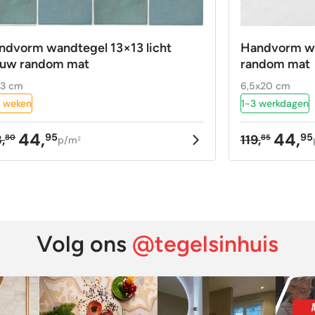
ndvorm wandtegel 13×13 licht
Handvorm wa
auw random mat
random mat
13 cm
6,5x20 cm
 weken
1-3 werkdagen
44,
44,
95
95
,
119,
80
85
p/m
2
rspronkelijke
idige
Oorspron
Huidige
ijs
ijs
prijs
prijs
as:
:
was:
is:
3,80.
,95.
119,85.
44,95.
Volg ons
@tegelsinhuis