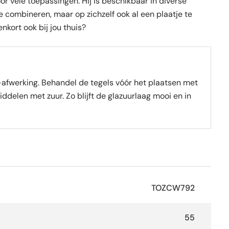
or vele toepassingen. Hij is beschikbaar in diverse
e combineren, maar op zichzelf ook al een plaatje te
kort ook bij jou thuis?
fwerking. Behandel de tegels vóór het plaatsen met
len met zuur. Zo blijft de glazuurlaag mooi en in
TOZCW792
55