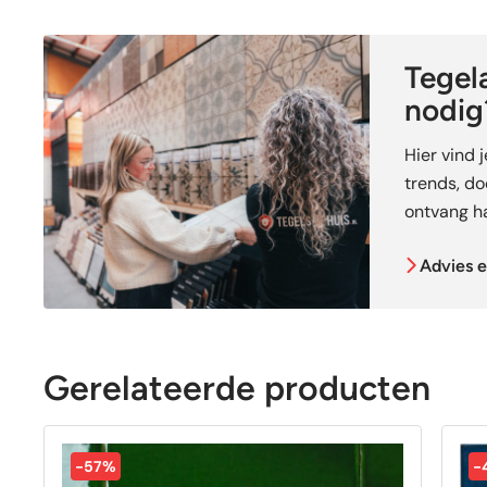
Tegela
nodig
Hier vind 
trends, doe
ontvang ha
Advies e
Gerelateerde producten
-57%
-