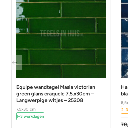
Equipe wandtegel Masia victorian
Ha
green glans craquele 7,5,x30cm –
bla
Langwerpige witjes – 25208
6,5
7,5x30 cm
2-3
1-3 werkdagen
79
Oo
Hu