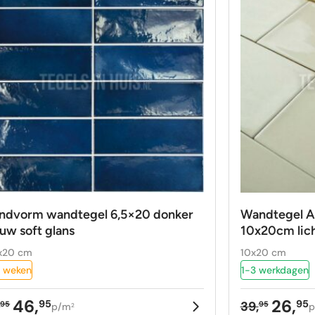
ndvorm wandtegel 6,5×20 donker
Wandtegel A
uw soft glans
10x20cm lich
x20 cm
10x20 cm
 weken
1-3 werkdagen
46,
26,
95
95
,
39,
95
95
p/m
p
2
rspronkelijke
idige
Oorspron
Huidige