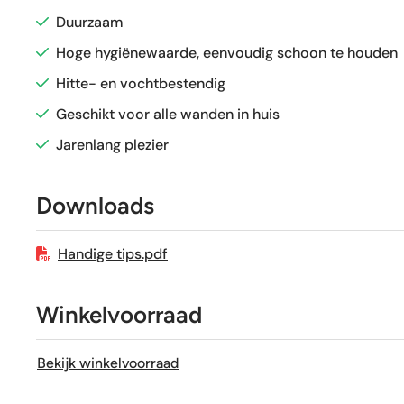
Duurzaam
Gerectificeerd
Hoge hygiënewaarde, eenvoudig schoon te houden
Hitte- en vochtbestendig
Vorstbestendig
Geschikt voor alle wanden in huis
Jarenlang plezier
Sortering
Downloads
Craquelé
Handige tips.pdf
Winkelvoorraad
Bekijk winkelvoorraad