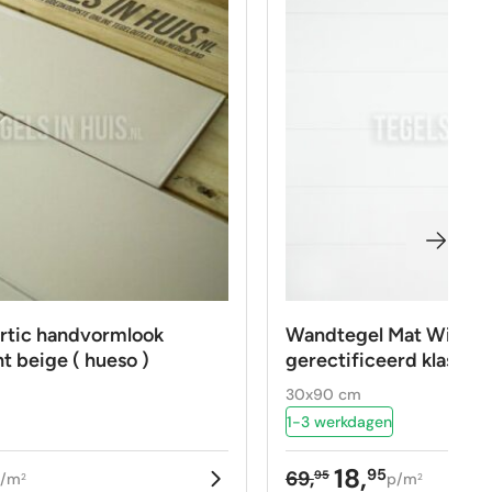
rtic handvormlook
Wandtegel Mat Wit 3
t beige ( hueso )
gerectificeerd klasse 1
30x90 cm
1-3 werkdagen
18,
95
69,
95
/m
p/m
2
2
kelijke
Oorspronkelijke
Huidige