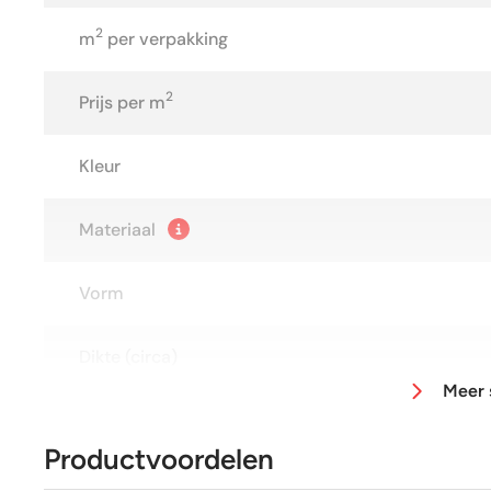
2
m
per verpakking
2
Prijs per m
Kleur
Materiaal
Vorm
Dikte (circa)
Meer 
Afmeting (circa)
Productvoordelen
Glans / Mat