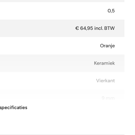
0,5
€ 64,95 incl. BTW
Oranje
Keramiek
Vierkant
9 mm
specificaties
15x15 cm
glans