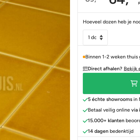
Oorspronkelijke
Huidige
Portugees
Decortegels
Taupe
Blauw
prijs
prijs
was:
is:
Anti-slip
» Alle stijlen
Bruin
Roze
Hoeveel dozen heb je no
89,95.
64,95.
» Alle stijlen
» Alle kleuren
Rood
Wandtegel
Evolution
Goud
glans
» Alle kleuren
Binnen 1-2 weken thuis
amber
geel
Direct afhalen?
Bekijk 
craquelé
15x15
cm
aantal
5 échte showrooms
in 
Betaal veilig online
via
15.000+ klanten
beoord
14 dagen
bedenktijd