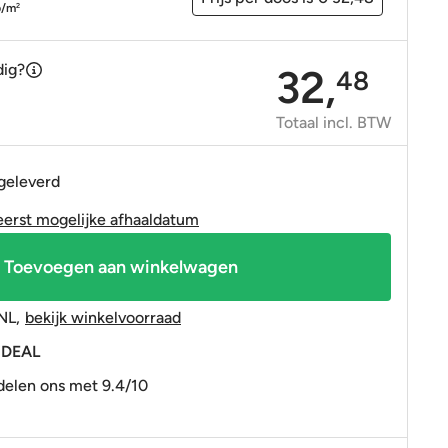
OP=OP tegels
OP=OP tegels
p/m
2
dig?
32,
48
Totaal incl. BTW
 geleverd
eerst mogelijke afhaaldatum
Toevoegen aan winkelwagen
NL
,
bekijk winkelvoorraad
 iDEAL
elen ons met 9.4/10