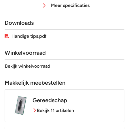
Meer specificaties
Afmeting (circa)
5x20 cm
Downloads
Glans / Mat
Glans
Handige tips.pdf
Gerectificeerd
Nee
Winkelvoorraad
Vorstbestendig
Nee
Bekijk winkelvoorraad
Sortering
1e keus
Makkelijk meebestellen
Craquelé
Nee
Gereedschap
Bekijk 11 artikelen