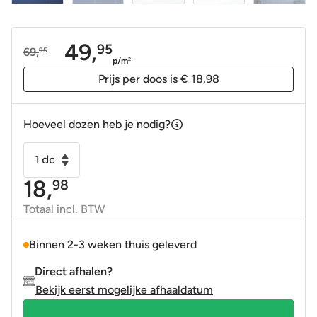
49,
95
69,
95
Oorspronkelijke
Huidige
p/m
2
prijs
prijs
Prijs per doos is € 18,98
was:
is:
69,95.
49,95.
Hoeveel dozen heb je nodig?
Wandtegel
Costa
18,
98
Nova
decor
Totaal incl. BTW
ribbel
Praia
Binnen 2-3 weken thuis geleverd
blauw
Direct afhalen?
banyan
Bekijk eerst mogelijke afhaaldatum
glans
5x20