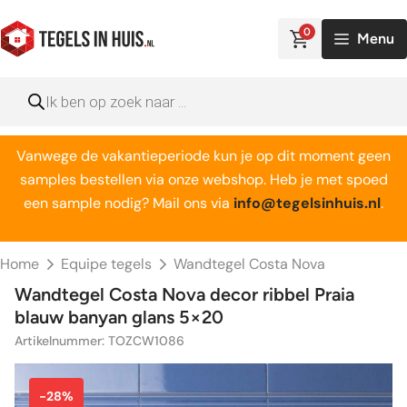
Ga
naar
0
Menu
de
inhoud
Producten
zoeken
Vanwege de vakantieperiode kun je op dit moment geen
samples bestellen via onze webshop. Heb je met spoed
een sample nodig? Mail ons via
info@tegelsinhuis.nl
.
Home
Equipe tegels
Wandtegel Costa Nova
Wandtegel Costa Nova decor ribbel Praia
blauw banyan glans 5×20
Artikelnummer: TOZCW1086
-28%