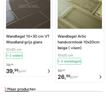
Wandtegel 10×30 cm VT
Wandtegel Artic
Woodland grijs glans
handvormlook 10x20cm
beige ( vison)
10x30 cm
10x20 cm
1-2 weken
1-3 werkdagen
78,
65
39,
95
39,
Oorspronkelijke
Huidige
95
p/m
2
26,
95
Oorspronkelijke
Huidige
p/m
prijs
prijs
2
prijs
prijs
was:
is:
Meer producten
was:
is:
78,65.
39,95.
39,95.
26,95.