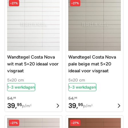
-27%
-27%
Wandtegel Costa Nova
Wandtegel Costa Nova
wit mat 5×20 ideaal voor
pale beige mat 5×20
visgraat
ideaal voor visgraat
5x20 cm
5x20 cm
1-3 werkdagen
1-3 werkdagen
54,
54,
95
95
39,
39,
95
95
Oorspronkelijke
Huidige
Oorspronkelijke
Huidige
p/m
p/m
2
2
prijs
prijs
prijs
prijs
was:
is:
was:
is:
-27%
-27%
54,95.
39,95.
54,95.
39,95.