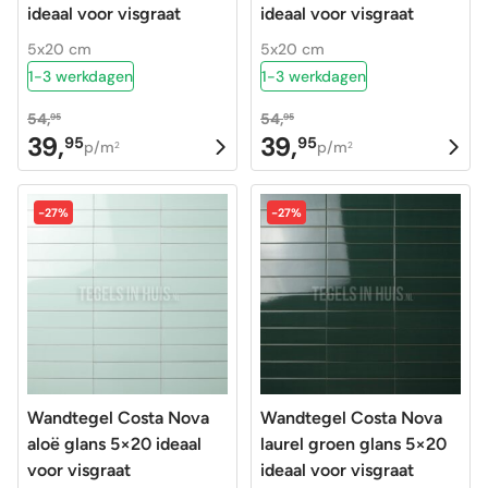
ideaal voor visgraat
ideaal voor visgraat
5x20 cm
5x20 cm
1-3 werkdagen
1-3 werkdagen
54,
54,
95
95
39,
39,
95
95
Oorspronkelijke
Huidige
Oorspronkelijke
Huidige
p/m
p/m
2
2
prijs
prijs
prijs
prijs
was:
is:
was:
is:
-27%
-27%
54,95.
39,95.
54,95.
39,95.
Wandtegel Costa Nova
Wandtegel Costa Nova
aloë glans 5×20 ideaal
laurel groen glans 5×20
voor visgraat
ideaal voor visgraat