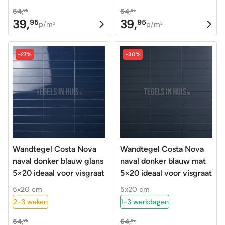
54,
54,
95
95
39,
39,
95
95
Oorspronkelijke
Huidige
Oorspronkelijke
Huidige
p/m
p/m
2
2
prijs
prijs
prijs
prijs
was:
is:
was:
is:
-27%
-30%
54,95.
39,95.
54,95.
39,95.
Wandtegel Costa Nova
Wandtegel Costa Nova
naval donker blauw glans
naval donker blauw mat
5×20 ideaal voor visgraat
5×20 ideaal voor visgraat
5x20 cm
5x20 cm
2-3 weken
1-3 werkdagen
54,
64,
95
95