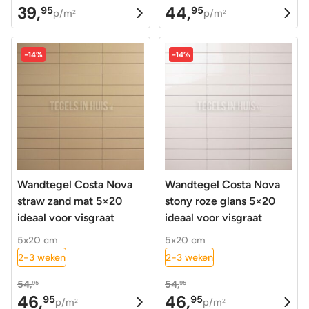
39,
44,
95
95
Oorspronkelijke
Huidige
Oorspronkelijke
Huidige
p/m
p/m
2
2
prijs
prijs
prijs
prijs
was:
is:
was:
is:
-14%
-14%
54,95.
39,95.
64,95.
44,95.
Wandtegel Costa Nova
Wandtegel Costa Nova
straw zand mat 5×20
stony roze glans 5×20
ideaal voor visgraat
ideaal voor visgraat
5x20 cm
5x20 cm
2-3 weken
2-3 weken
54,
54,
95
95
46,
46,
95
95
Oorspronkelijke
Huidige
Oorspronkelijke
Huidige
p/m
p/m
2
2