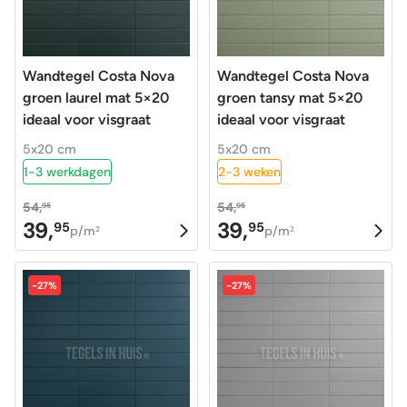
Wandtegel Costa Nova
Wandtegel Costa Nova
groen laurel mat 5×20
groen tansy mat 5×20
ideaal voor visgraat
ideaal voor visgraat
5x20 cm
5x20 cm
1-3 werkdagen
2-3 weken
54,
54,
95
95
39,
39,
95
95
Oorspronkelijke
Huidige
Oorspronkelijke
Huidige
p/m
p/m
2
2
prijs
prijs
prijs
prijs
was:
is:
was:
is:
-27%
-27%
54,95.
39,95.
54,95.
39,95.