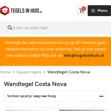
Ga
naar
0
Menu
de
inhoud
Producten
zoeken
Vanwege de vakantieperiode kun je op dit moment geen
samples bestellen via onze webshop. Heb je met spoed
een sample nodig? Mail ons via
info@tegelsinhuis.nl
.
Home
Equipe tegels
Wandtegel Costa Nova
Wandtegel Costa Nova