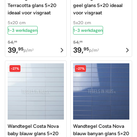
Terracotta glans 5×20
geel glans 5×20 ideaal
ideaal voor visgraat
voor visgraat
5x20 cm
5x20 cm
1-3 werkdagen
1-3 werkdagen
54,
54,
95
95
39,
39,
95
95
Oorspronkelijke
Huidige
Oorspronkelijke
Huidige
p/m
p/m
2
2
prijs
prijs
prijs
prijs
was:
is:
was:
is:
-27%
-27%
54,95.
39,95.
54,95.
39,95.
Wandtegel Costa Nova
Wandtegel Costa Nova
baby blauw glans 5×20
blauw banyan glans 5×20