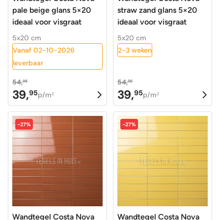
pale beige glans 5×20
straw zand glans 5×20
ideaal voor visgraat
ideaal voor visgraat
5x20 cm
5x20 cm
Vanaf 02-10-2026
2-3 weken
leverbaar
54,
54,
95
95
39,
39,
95
95
Oorspronkelijke
Huidige
Oorspronkelijke
Huidige
p/m
p/m
2
2
prijs
prijs
prijs
prijs
was:
is:
was:
is:
-27%
-27%
54,95.
39,95.
54,95.
39,95.
Wandtegel Costa Nova
Wandtegel Costa Nova