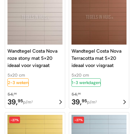
Wandtegel Costa Nova
Wandtegel Costa Nova
roze stony mat 5×20
Terracotta mat 5×20
ideaal voor visgraat
ideaal voor visgraat
5x20 cm
5x20 cm
2-3 weken
1-3 werkdagen
54,
54,
95
95
39,
39,
95
95
Oorspronkelijke
Huidige
Oorspronkelijke
Huidige
p/m
p/m
2
2
prijs
prijs
prijs
prijs
was:
is:
was:
is:
-27%
-27%
54,95.
39,95.
54,95.
39,95.