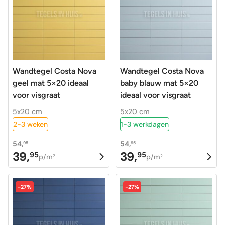
Wandtegel Costa Nova
Wandtegel Costa Nova
geel mat 5×20 ideaal
baby blauw mat 5×20
voor visgraat
ideaal voor visgraat
5x20 cm
5x20 cm
2-3 weken
1-3 werkdagen
54,
54,
95
95
39,
39,
95
95
Oorspronkelijke
Huidige
Oorspronkelijke
Huidige
p/m
p/m
2
2
prijs
prijs
prijs
prijs
was:
is:
was:
is:
-27%
-27%
54,95.
39,95.
54,95.
39,95.