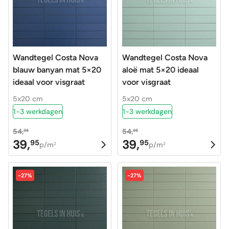
Wandtegel Costa Nova
Wandtegel Costa Nova
blauw banyan mat 5×20
aloë mat 5×20 ideaal
ideaal voor visgraat
voor visgraat
5x20 cm
5x20 cm
1-3 werkdagen
1-3 werkdagen
54,
54,
95
95
39,
39,
95
95
Oorspronkelijke
Huidige
Oorspronkelijke
Huidige
p/m
p/m
2
2
prijs
prijs
prijs
prijs
was:
is:
was:
is:
-27%
-27%
54,95.
39,95.
54,95.
39,95.