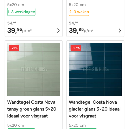
5x20 cm
5x20 cm
1-3 werkdagen
2-3 weken
54,
54,
95
95
39,
39,
95
95
Oorspronkelijke
Huidige
Oorspronkelijke
Huidige
p/m
p/m
2
2
prijs
prijs
prijs
prijs
was:
is:
was:
is:
-27%
-27%
54,95.
39,95.
54,95.
39,95.
Wandtegel Costa Nova
Wandtegel Costa Nova
tansy groen glans 5×20
glacier glans 5×20 ideaal
ideaal voor visgraat
voor visgraat
5x20 cm
5x20 cm