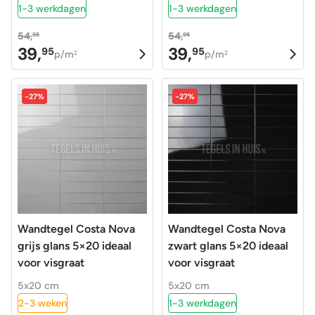
1-3 werkdagen
1-3 werkdagen
54,
54,
95
95
39,
39,
95
95
Oorspronkelijke
Huidige
Oorspronkelijke
Huidige
p/m
p/m
2
2
prijs
prijs
prijs
prijs
was:
is:
was:
is:
-27%
-27%
54,95.
39,95.
54,95.
39,95.
Wandtegel Costa Nova
Wandtegel Costa Nova
grijs glans 5×20 ideaal
zwart glans 5×20 ideaal
voor visgraat
voor visgraat
5x20 cm
5x20 cm
2-3 weken
1-3 werkdagen